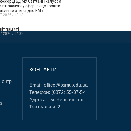
фесорці БДМУ Світлані Ткачук за
атні заслуги у сфері вищої освіти
значено стипендію КМУ
07.2026
12:18
віт пам’яті
07.2026
14:32
КОНТАКТИ
центр
Email:
office@bsmu.edu.ua
Телефон:
(0372) 55-37-54
Адреса: : м. Чернівці, пл.
а
Театральна, 2