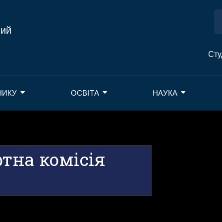
ний
Сту
НИКУ
ОСВІТА
НАУКА
тна комісія