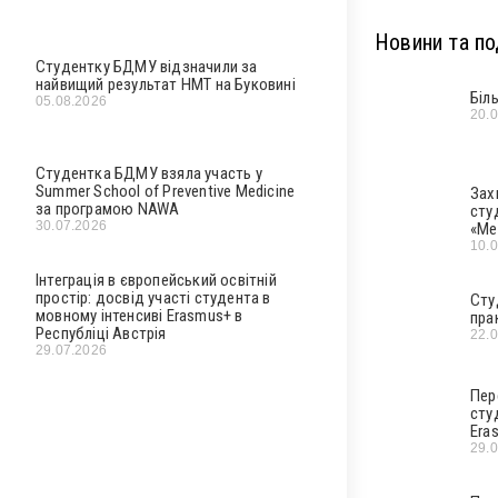
Новини та под
Студентку БДМУ відзначили за
найвищий результат НМТ на Буковині
Біл
05.08.2026
20.
Студентка БДМУ взяла участь у
Summer School of Preventive Medicine
Зах
за програмою NAWA
сту
30.07.2026
«Ме
10.
Інтеграція в європейський освітній
простір: досвід участі студента в
Сту
мовному інтенсиві Erasmus+ в
пра
Республіці Австрія
22.
29.07.2026
Пер
сту
Era
29.