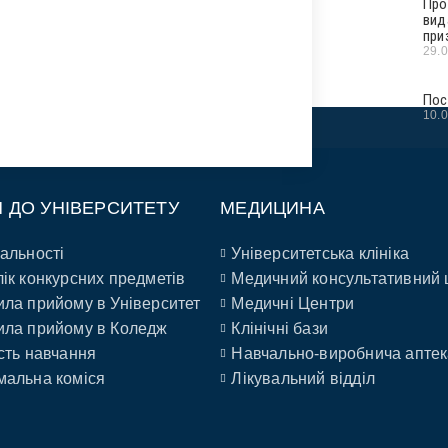
Про
вид
при
29.
Пос
10.
П ДО УНІВЕРСИТЕТУ
МЕДИЦИНА
альності
Університетська клініка
ік конкурсних предметів
Медичний консультативний 
ла прийому в Університет
Медичні Центри
ла прийому в Коледж
Клінічні бази
сть навчання
Навчально-виробнича аптек
альна коміся
Лікувальний відділ