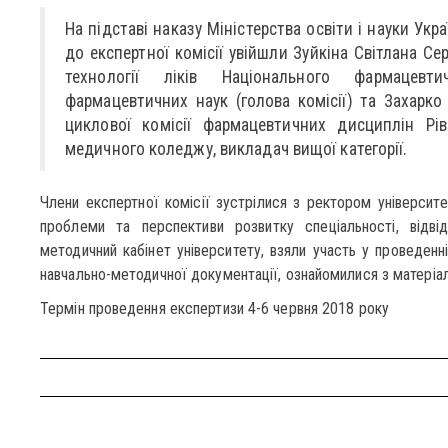
На підставі наказу Міністерства освіти і науки Укр
до експертної комісії увійшли Зуйкіна Світлана Се
технології ліків Національного фармацевти
фармацевтичних наук (голова комісії) та Захарко
циклової комісії фармацевтичних дисциплін Рі
медичного коледжу, викладач вищої категорії.
Члени експертної комісії зустрілися з ректором університ
проблеми та перспективи розвитку спеціальності, відві
методичний кабінет університету, взяли участь у проведенні
навчально-методичної документації, ознайомилися з матеріал
Термін проведення експертизи 4-6 червня 2018 року