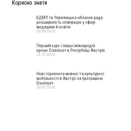
Корисно знати
БДМУ та Чернівецька обласна рада
розширюють співпрацю у сфері
медицини й освіти
05.08.2026
Перший курс і перші міжнародні
кроки: Erasmus+ в Республіці Австрія
31.07.2026
Нові горизонти мовної та культурної
мобільності в Австрії за програмою
Erasmus+
29.07.2026