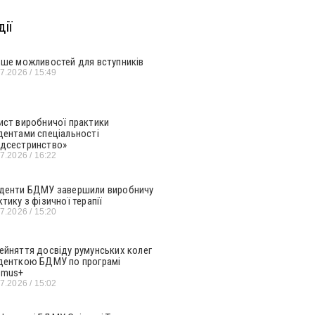
ії
ьше можливостей для вступників
07.2026
15:49
ист виробничої практики
дентами спеціальності
дсестринство»
07.2026
16:22
денти БДМУ завершили виробничу
ктику з фізичної терапії
07.2026
15:20
ейняття досвіду румунських колег
денткою БДМУ по програмі
smus+
07.2026
15:02