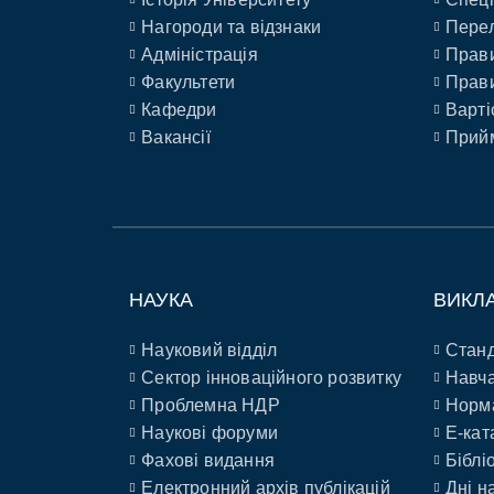
Нагороди та відзнаки
Перел
Адміністрація
Прави
Факультети
Прави
Кафедри
Варті
Вакансії
Прийм
НАУКА
ВИКЛ
Науковий відділ
Станд
Сектор інноваційного розвитку
Навча
Проблемна НДР
Норм
Наукові форуми
E-кат
Фахові видання
Біблі
Електронний архів публікацій
Дні н