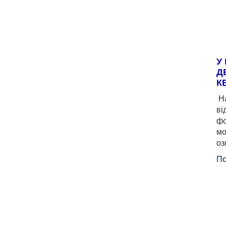
У
Д
К
На
ві
фо
мо
оз
По