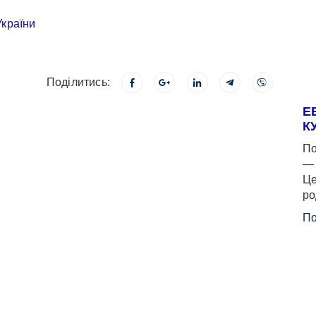
Поділитись:
Е
К
По
— 
Це
ро
По