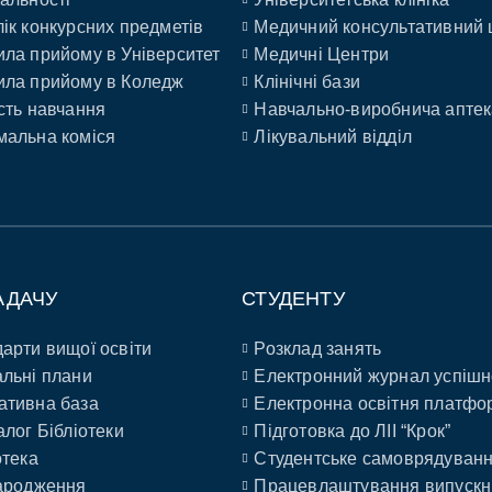
ік конкурсних предметів
Медичний консультативний 
ла прийому в Університет
Медичні Центри
ла прийому в Коледж
Клінічні бази
сть навчання
Навчально-виробнича аптек
альна коміся
Лікувальний відділ
АДАЧУ
СТУДЕНТУ
арти вищої освіти
Розклад занять
льні плани
Електронний журнал успішн
ативна база
Електронна освітня платфо
алог Бібліотеки
Підготовка до ЛІІ “Крок”
отека
Студентське самоврядуван
ародження
Працевлаштування випускн