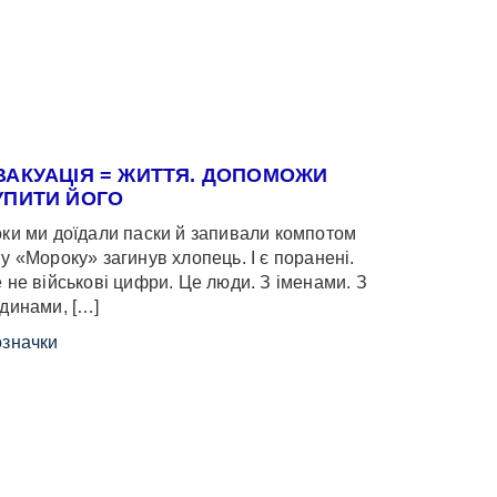
ВАКУАЦІЯ = ЖИТТЯ. ДОПОМОЖИ
УПИТИ ЙОГО
ки ми доїдали паски й запивали компотом
у «Мороку» загинув хлопець. І є поранені.
 не військові цифри. Це люди. З іменами. З
динами, […]
значки