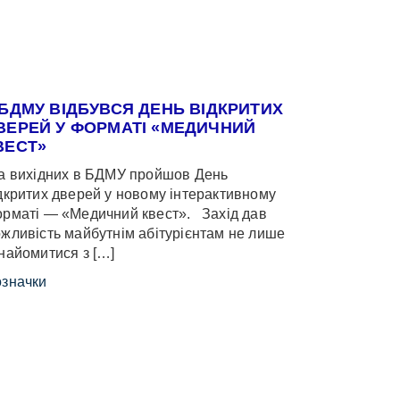
 БДМУ ВІДБУВСЯ ДЕНЬ ВІДКРИТИХ
ВЕРЕЙ У ФОРМАТІ «МЕДИЧНИЙ
ВЕСТ»
 вихідних в БДМУ пройшов День
дкритих дверей у новому інтерактивному
рматі — «Медичний квест». Захід дав
жливість майбутнім абітурієнтам не лише
найомитися з […]
значки