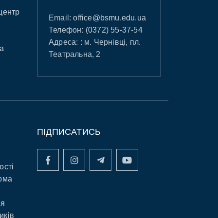
центр
Email:
office@bsmu.edu.ua
Телефон:
(0372) 55-37-54
Адреса: : м. Чернівці, пл.
а
Театральна, 2
ПІДПИСАТИСЬ
ості
рма
ня
иків