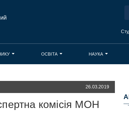
ний
Сту
НИКУ
ОСВІТА
НАУКА
26.03.2019
А
пертна комісія МОН