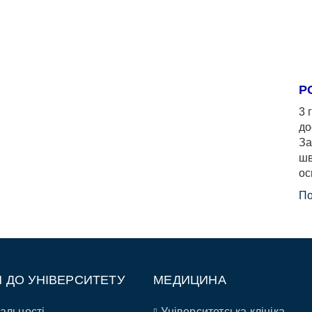
Р
3 
до
За
шв
ос
По
П ДО УНІВЕРСИТЕТУ
МЕДИЦИНА
альності
Університетська клініка