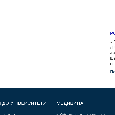
Р
3 
до
За
шв
ос
По
П ДО УНІВЕРСИТЕТУ
МЕДИЦИНА
альності
Університетська клініка