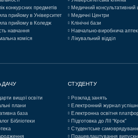
ік конкурсних предметів
Медичний консультативний 
ла прийому в Університет
Медичні Центри
ла прийому в Коледж
Клінічні бази
сть навчання
Навчально-виробнича аптек
альна коміся
Лікувальний відділ
АДАЧУ
СТУДЕНТУ
арти вищої освіти
Розклад занять
льні плани
Електронний журнал успішн
ативна база
Електронна освітня платфо
алог Бібліотеки
Підготовка до ЛІІ “Крок”
отека
Студентське самоврядуван
ародження
Працевлаштування випускн