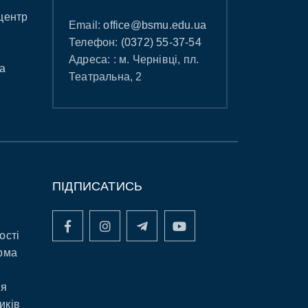
центр
Email:
office@bsmu.edu.ua
Телефон:
(0372) 55-37-54
Адреса: : м. Чернівці, пл.
а
Театральна, 2
ПІДПИСАТИСЬ
ості
рма
ня
иків