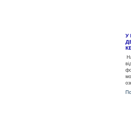
У
Д
К
На
ві
фо
мо
оз
По