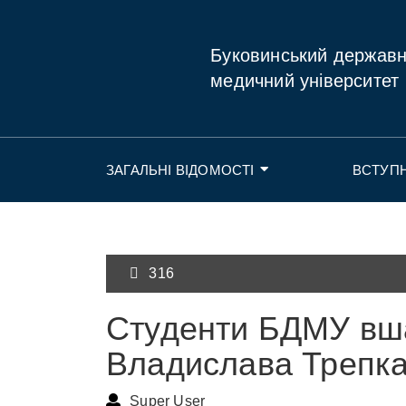
Буковинський держав
медичний університет
ЗАГАЛЬНІ ВІДОМОСТІ
ВСТУП
316
Студенти БДМУ вш
Владислава Трепк
Super User