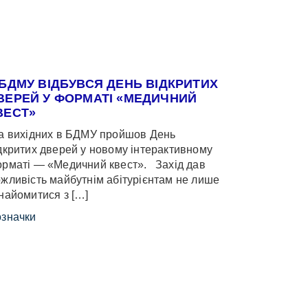
 БДМУ ВІДБУВСЯ ДЕНЬ ВІДКРИТИХ
ВЕРЕЙ У ФОРМАТІ «МЕДИЧНИЙ
ВЕСТ»
 вихідних в БДМУ пройшов День
дкритих дверей у новому інтерактивному
рматі — «Медичний квест». Захід дав
жливість майбутнім абітурієнтам не лише
найомитися з […]
значки