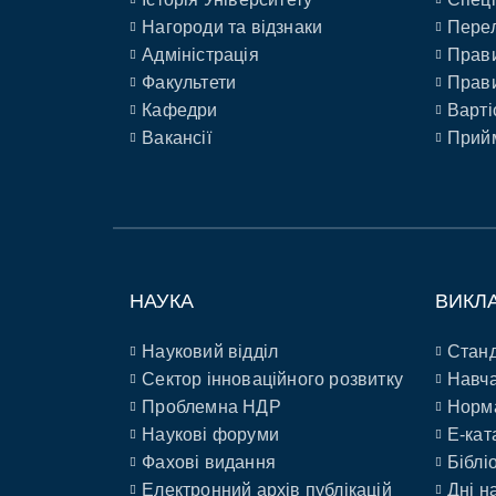
Нагороди та відзнаки
Перел
Адміністрація
Прави
Факультети
Прави
Кафедри
Варті
Вакансії
Прийм
НАУКА
ВИКЛ
Науковий відділ
Станд
Сектор інноваційного розвитку
Навча
Проблемна НДР
Норм
Наукові форуми
E-кат
Фахові видання
Біблі
Електронний архів публікацій
Дні н