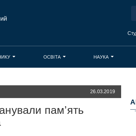
ний
Сту
НИКУ
ОСВІТА
НАУКА
26.03.2019
А
анували пам’ять
а