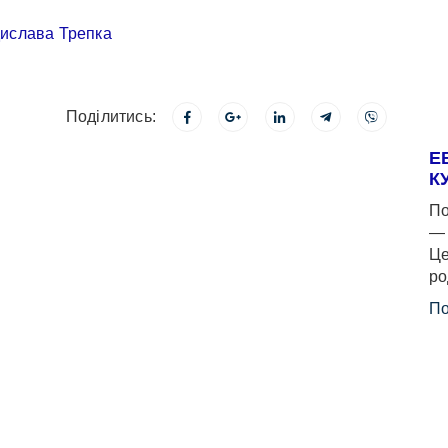
Поділитись:
Е
К
По
— 
Це
ро
По