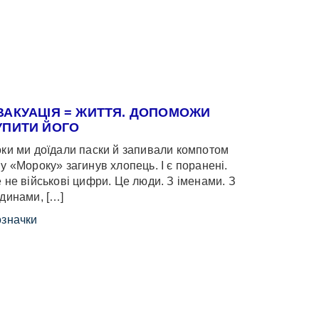
ВАКУАЦІЯ = ЖИТТЯ. ДОПОМОЖИ
УПИТИ ЙОГО
ки ми доїдали паски й запивали компотом
у «Мороку» загинув хлопець. І є поранені.
 не військові цифри. Це люди. З іменами. З
динами, […]
значки