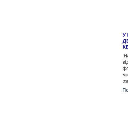
У
Д
К
На
ві
фо
мо
оз
По