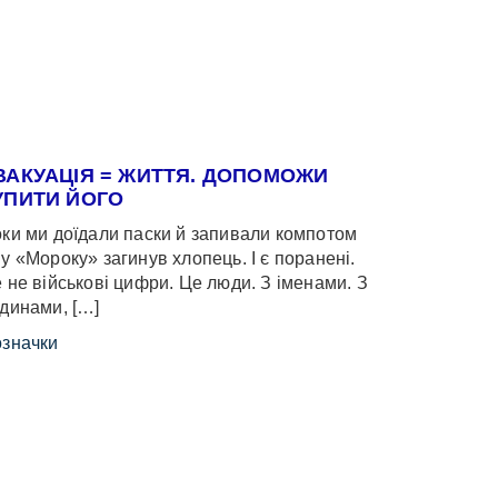
ВАКУАЦІЯ = ЖИТТЯ. ДОПОМОЖИ
УПИТИ ЙОГО
ки ми доїдали паски й запивали компотом
у «Мороку» загинув хлопець. І є поранені.
 не військові цифри. Це люди. З іменами. З
динами, […]
значки