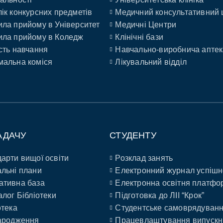
ік конкурсних предметів
Медичний консультативний 
ла прийому в Університет
Медичні Центри
ла прийому в Коледж
Клінічні бази
сть навчання
Навчально-виробнича аптек
альна коміся
Лікувальний відділ
АДАЧУ
СТУДЕНТУ
арти вищої освіти
Розклад занять
льні плани
Електронний журнал успішн
ативна база
Електронна освітня платфо
алог Бібліотеки
Підготовка до ЛІІ “Крок”
отека
Студентське самоврядуван
ародження
Працевлаштування випускн