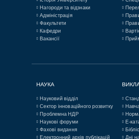
Нагороди та відзнаки
Перел
Адміністрація
Прави
Факультети
Прави
Кафедри
Варті
Вакансії
Прийм
НАУКА
ВИКЛ
Науковий відділ
Станд
Сектор інноваційного розвитку
Навча
Проблемна НДР
Норм
Наукові форуми
E-кат
Фахові видання
Біблі
Електронний архів публікацій
Дні н