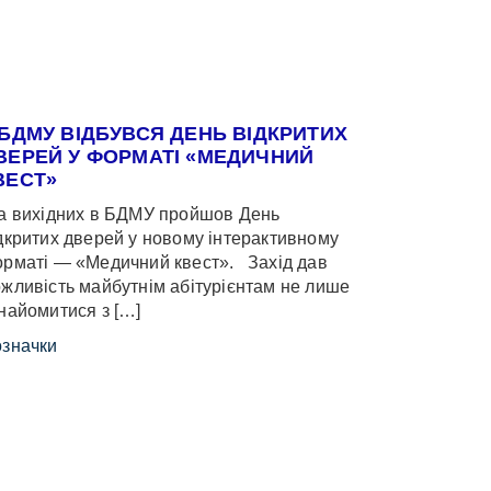
 БДМУ ВІДБУВСЯ ДЕНЬ ВІДКРИТИХ
ВЕРЕЙ У ФОРМАТІ «МЕДИЧНИЙ
ВЕСТ»
 вихідних в БДМУ пройшов День
дкритих дверей у новому інтерактивному
рматі — «Медичний квест». Захід дав
жливість майбутнім абітурієнтам не лише
найомитися з […]
значки