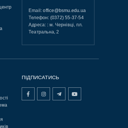
центр
Email:
office@bsmu.edu.ua
Телефон:
(0372) 55-37-54
Адреса: : м. Чернівці, пл.
а
Театральна, 2
ПІДПИСАТИСЬ
ості
рма
ня
иків