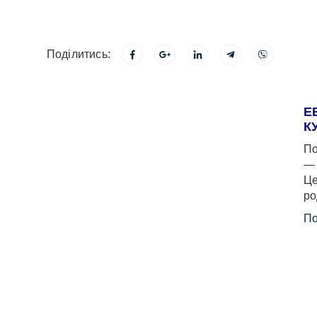
Поділитись:
Е
К
По
— 
Це
ро
По