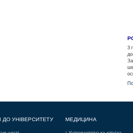
Р
3 
до
За
шв
ос
По
П ДО УНІВЕРСИТЕТУ
МЕДИЦИНА
альності
Університетська клініка