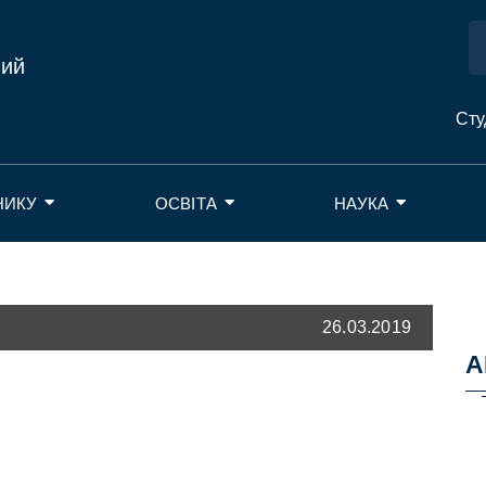
ний
Сту
НИКУ
ОСВІТА
НАУКА
26.03.2019
А