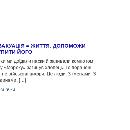
ВАКУАЦІЯ = ЖИТТЯ. ДОПОМОЖИ
УПИТИ ЙОГО
ки ми доїдали паски й запивали компотом
у «Мороку» загинув хлопець. І є поранені.
 не військові цифри. Це люди. З іменами. З
динами, […]
значки