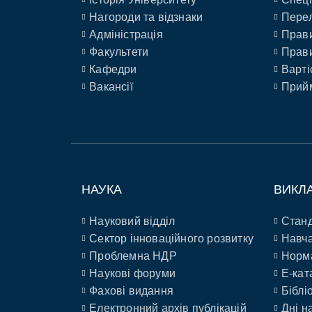
Нагороди та відзнаки
Перел
Адміністрація
Прави
Факультети
Прави
Кафедри
Варті
Вакансії
Прийм
НАУКА
ВИКЛ
Науковий відділ
Станд
Сектор інноваційного розвитку
Навча
Проблемна НДР
Норм
Наукові форуми
E-кат
Фахові видання
Біблі
Електронний архів публікацій
Дні н