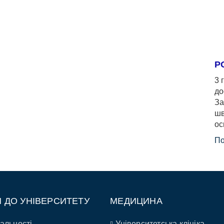
Р
3 
до
За
шв
ос
По
П ДО УНІВЕРСИТЕТУ
МЕДИЦИНА
альності
Університетська клініка