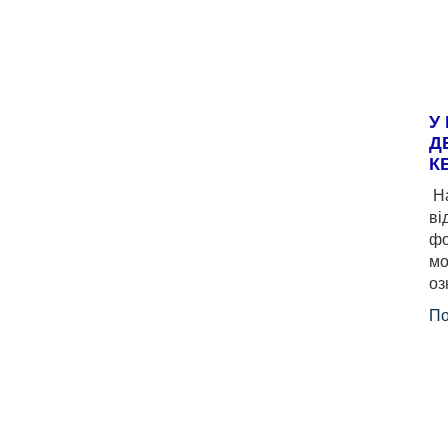
У
Д
К
На
ві
фо
мо
оз
По