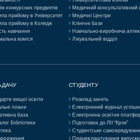
ік конкурсних предметів
Медичний консультативний 
ла прийому в Університет
Медичні Центри
ла прийому в Коледж
Клінічні бази
сть навчання
Навчально-виробнича аптек
альна коміся
Лікувальний відділ
АДАЧУ
СТУДЕНТУ
арти вищої освіти
Розклад занять
льні плани
Електронний журнал успішн
ативна база
Електронна освітня платфо
алог Бібліотеки
Підготовка до ЛІІ “Крок”
отека
Студентське самоврядуван
ародження
Працевлаштування випускн