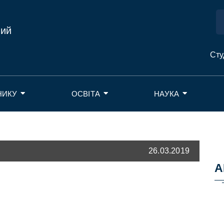
ний
Сту
НИКУ
ОСВІТА
НАУКА
26.03.2019
А