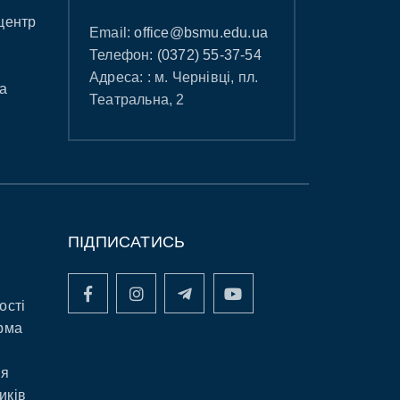
центр
Email:
office@bsmu.edu.ua
Телефон:
(0372) 55-37-54
Адреса: : м. Чернівці, пл.
а
Театральна, 2
ПІДПИСАТИСЬ
ості
рма
ня
иків