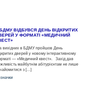
 БДМУ ВІДБУВСЯ ДЕНЬ ВІДКРИТИХ
ВЕРЕЙ У ФОРМАТІ «МЕДИЧНИЙ
ВЕСТ»
 вихідних в БДМУ пройшов День
дкритих дверей у новому інтерактивному
рматі — «Медичний квест». Захід дав
жливість майбутнім абітурієнтам не лише
найомитися з […]
значки