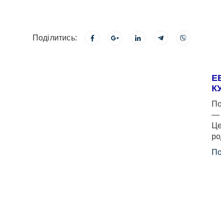
Поділитись:
Е
К
По
— 
Це
ро
По