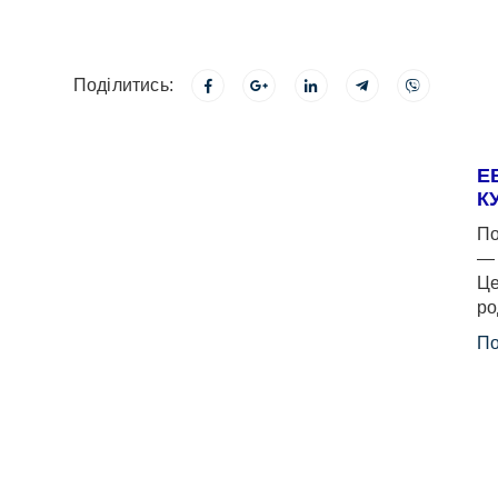
Поділитись:
Е
К
По
— 
Це
ро
По