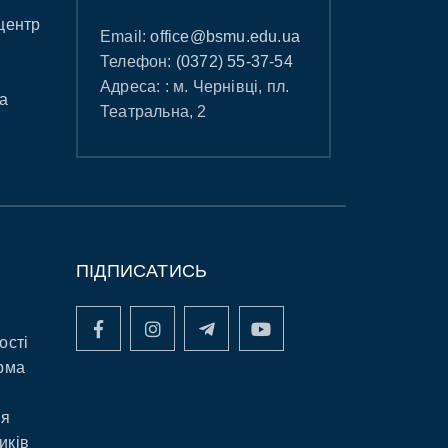
центр
Email:
office@bsmu.edu.ua
Телефон:
(0372) 55-37-54
Адреса: : м. Чернівці, пл.
а
Театральна, 2
ПІДПИСАТИСЬ
ості
рма
ня
иків