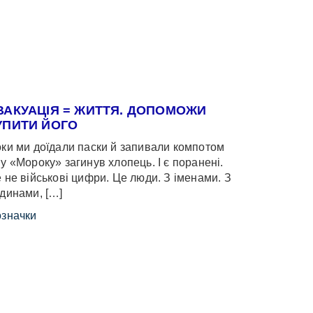
ВАКУАЦІЯ = ЖИТТЯ. ДОПОМОЖИ
УПИТИ ЙОГО
ки ми доїдали паски й запивали компотом
у «Мороку» загинув хлопець. І є поранені.
 не військові цифри. Це люди. З іменами. З
динами, […]
значки