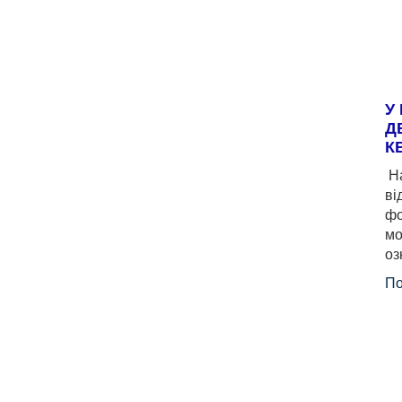
У
Д
К
На
ві
фо
мо
оз
По