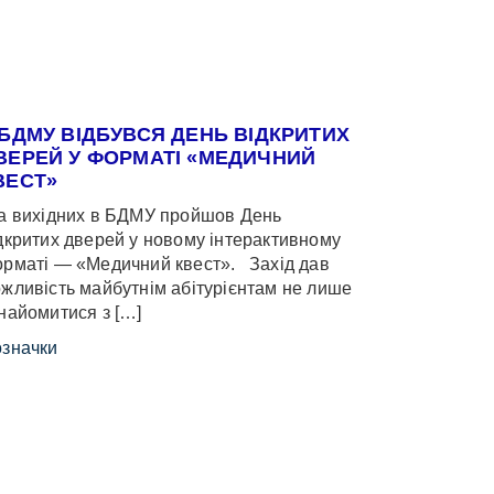
 БДМУ ВІДБУВСЯ ДЕНЬ ВІДКРИТИХ
ВЕРЕЙ У ФОРМАТІ «МЕДИЧНИЙ
ВЕСТ»
 вихідних в БДМУ пройшов День
дкритих дверей у новому інтерактивному
рматі — «Медичний квест». Захід дав
жливість майбутнім абітурієнтам не лише
найомитися з […]
значки