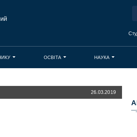
ний
Сту
НИКУ
ОСВІТА
НАУКА
26.03.2019
А