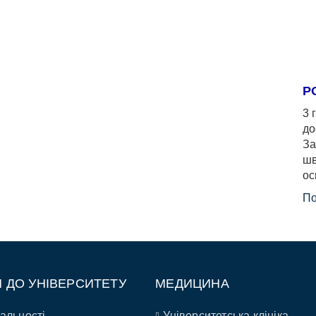
Р
3 
до
За
шв
ос
По
П ДО УНІВЕРСИТЕТУ
МЕДИЦИНА
альності
Університетська клініка