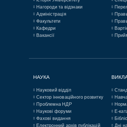
Нагороди та відзнаки
Перел
Адміністрація
Прави
Факультети
Прави
Кафедри
Варті
Вакансії
Прийм
НАУКА
ВИКЛ
Науковий відділ
Станд
Сектор інноваційного розвитку
Навча
Проблемна НДР
Норм
Наукові форуми
E-кат
Фахові видання
Біблі
Електронний архів публікацій
Дні н