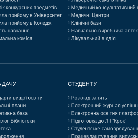
ік конкурсних предметів
Медичний консультативний 
ла прийому в Університет
Медичні Центри
ла прийому в Коледж
Клінічні бази
сть навчання
Навчально-виробнича аптек
альна коміся
Лікувальний відділ
АДАЧУ
СТУДЕНТУ
арти вищої освіти
Розклад занять
льні плани
Електронний журнал успішн
ативна база
Електронна освітня платфо
алог Бібліотеки
Підготовка до ЛІІ “Крок”
отека
Студентське самоврядуван
ародження
Працевлаштування випускн