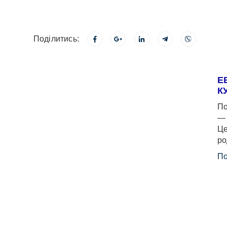
Поділитись:
Е
К
По
— 
Це
ро
По