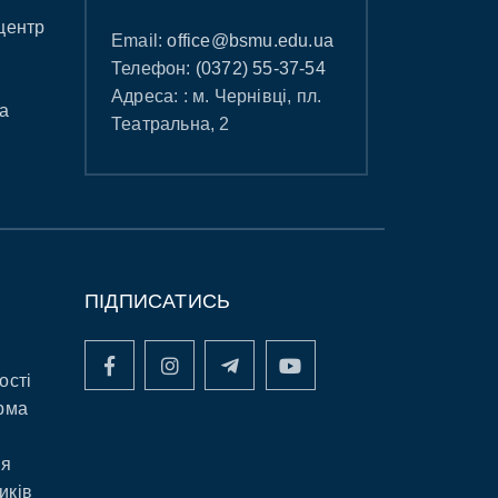
центр
Email:
office@bsmu.edu.ua
Телефон:
(0372) 55-37-54
Адреса: : м. Чернівці, пл.
а
Театральна, 2
ПІДПИСАТИСЬ
ості
рма
ня
иків