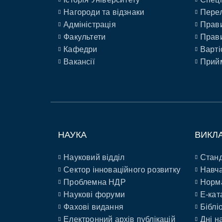
Нагороди та відзнаки
Перел
Адміністрація
Прави
Факультети
Прави
Кафедри
Варті
Вакансії
Прийм
НАУКА
ВИКЛ
Науковий відділ
Станд
Сектор інноваційного розвитку
Навча
Проблемна НДР
Норм
Наукові форуми
E-кат
Фахові видання
Біблі
Електронний архів публікацій
Дні н