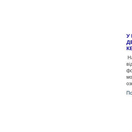
У
Д
К
На
ві
фо
мо
оз
По