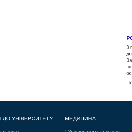
Р
3 
до
За
шв
ос
По
П ДО УНІВЕРСИТЕТУ
МЕДИЦИНА
альності
Університетська клініка