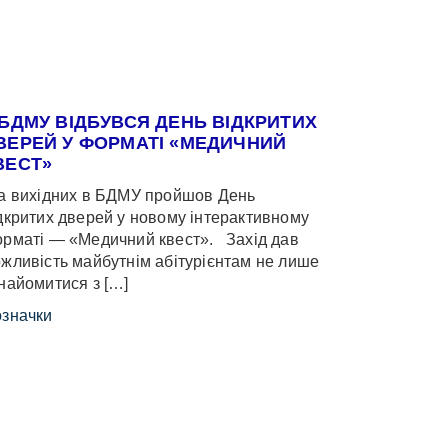
 БДМУ ВІДБУВСЯ ДЕНЬ ВІДКРИТИХ
ВЕРЕЙ У ФОРМАТІ «МЕДИЧНИЙ
ВЕСТ»
 вихідних в БДМУ пройшов День
дкритих дверей у новому інтерактивному
рматі — «Медичний квест». Захід дав
жливість майбутнім абітурієнтам не лише
найомитися з […]
значки