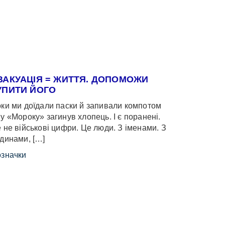
ВАКУАЦІЯ = ЖИТТЯ. ДОПОМОЖИ
УПИТИ ЙОГО
ки ми доїдали паски й запивали компотом
у «Мороку» загинув хлопець. І є поранені.
 не військові цифри. Це люди. З іменами. З
динами, […]
значки