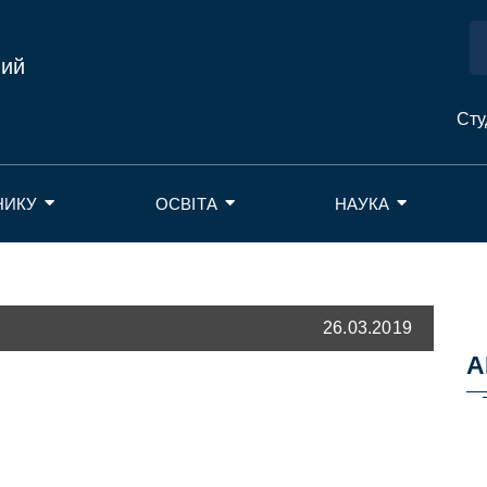
ний
Сту
НИКУ
ОСВІТА
НАУКА
26.03.2019
А