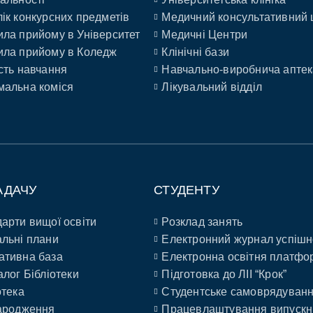
ік конкурсних предметів
Медичний консультативний 
ла прийому в Університет
Медичні Центри
ла прийому в Коледж
Клінічні бази
сть навчання
Навчально-виробнича аптек
альна коміся
Лікувальний відділ
АДАЧУ
СТУДЕНТУ
арти вищої освіти
Розклад занять
льні плани
Електронний журнал успішн
ативна база
Електронна освітня платфо
алог Бібліотеки
Підготовка до ЛІІ “Крок”
отека
Студентське самоврядуван
ародження
Працевлаштування випускн