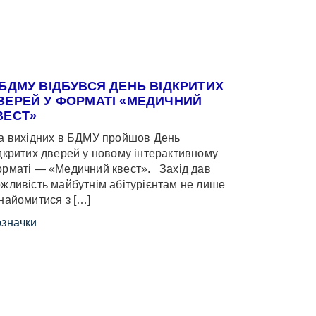
 БДМУ ВІДБУВСЯ ДЕНЬ ВІДКРИТИХ
ВЕРЕЙ У ФОРМАТІ «МЕДИЧНИЙ
ВЕСТ»
 вихідних в БДМУ пройшов День
дкритих дверей у новому інтерактивному
рматі — «Медичний квест». Захід дав
жливість майбутнім абітурієнтам не лише
найомитися з […]
значки