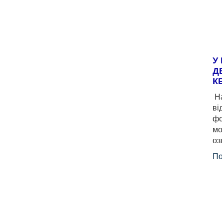
У
Д
К
На
ві
фо
мо
оз
По