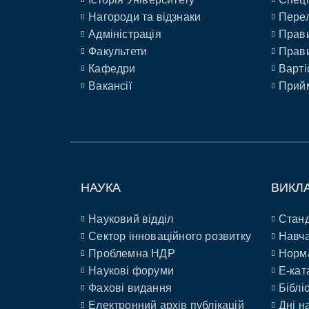
Нагороди та відзнаки
Перел
Адміністрація
Прави
Факультети
Прави
Кафедри
Варті
Вакансії
Прийм
НАУКА
ВИКЛ
Науковий відділ
Станд
Сектор інноваційного розвитку
Навча
Проблемна НДР
Норм
Наукові форуми
E-кат
Фахові видання
Біблі
Електронний архів публікацій
Дні н