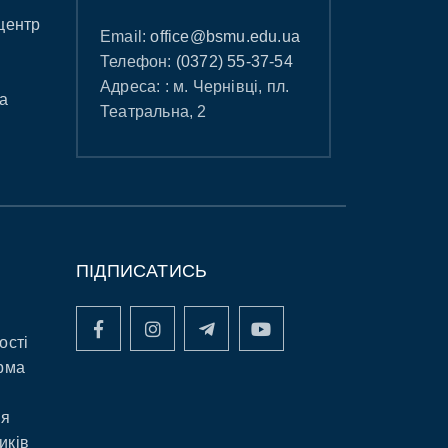
центр
Email:
office@bsmu.edu.ua
Телефон:
(0372) 55-37-54
Адреса: : м. Чернівці, пл.
а
Театральна, 2
ПІДПИСАТИСЬ
ості
рма
ня
иків