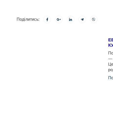
Поділитись:
Е
К
По
— 
Це
ро
По