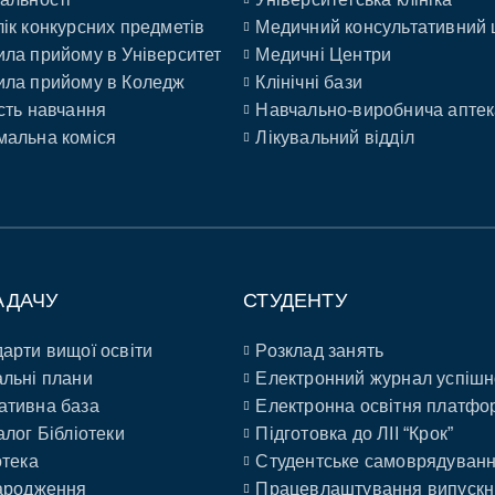
ік конкурсних предметів
Медичний консультативний 
ла прийому в Університет
Медичні Центри
ла прийому в Коледж
Клінічні бази
сть навчання
Навчально-виробнича аптек
альна коміся
Лікувальний відділ
АДАЧУ
СТУДЕНТУ
арти вищої освіти
Розклад занять
льні плани
Електронний журнал успішн
ативна база
Електронна освітня платфо
алог Бібліотеки
Підготовка до ЛІІ “Крок”
отека
Студентське самоврядуван
ародження
Працевлаштування випускн