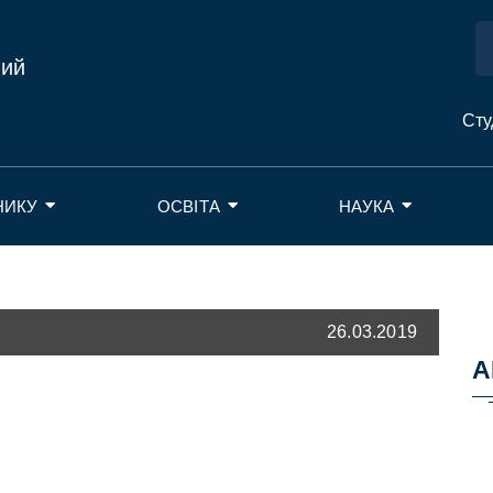
ний
Сту
НИКУ
ОСВІТА
НАУКА
26.03.2019
А