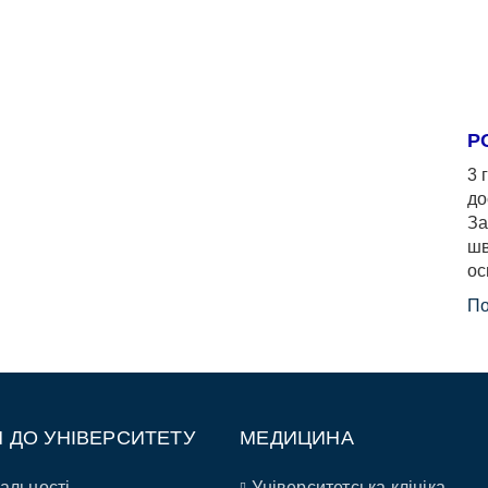
Р
3 
до
За
шв
ос
По
П ДО УНІВЕРСИТЕТУ
МЕДИЦИНА
альності
Університетська клініка