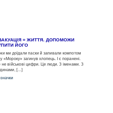
ВАКУАЦІЯ = ЖИТТЯ. ДОПОМОЖИ
УПИТИ ЙОГО
ки ми доїдали паски й запивали компотом
у «Мороку» загинув хлопець. І є поранені.
 не військові цифри. Це люди. З іменами. З
динами, […]
значки