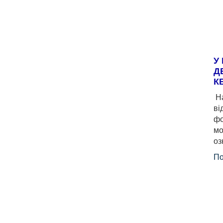
У
Д
К
На
ві
фо
мо
оз
По