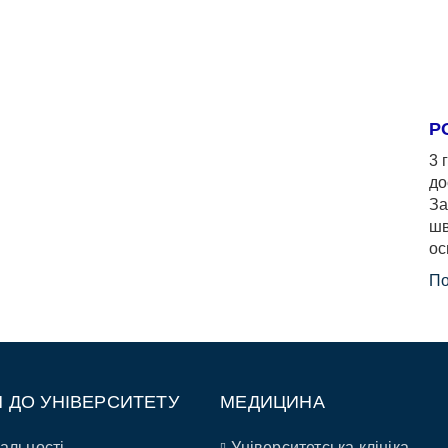
Р
3 
до
За
шв
ос
По
П ДО УНІВЕРСИТЕТУ
МЕДИЦИНА
альності
Університетська клініка