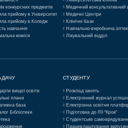
ік конкурсних предметів
Медичний консультативний 
ла прийому в Університет
Медичні Центри
ла прийому в Коледж
Клінічні бази
сть навчання
Навчально-виробнича аптек
альна коміся
Лікувальний відділ
АДАЧУ
СТУДЕНТУ
арти вищої освіти
Розклад занять
льні плани
Електронний журнал успішн
ативна база
Електронна освітня платфо
алог Бібліотеки
Підготовка до ЛІІ “Крок”
отека
Студентське самоврядуван
ародження
Працевлаштування випускн