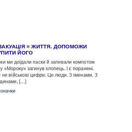
ВАКУАЦІЯ = ЖИТТЯ. ДОПОМОЖИ
УПИТИ ЙОГО
ки ми доїдали паски й запивали компотом
у «Мороку» загинув хлопець. І є поранені.
 не військові цифри. Це люди. З іменами. З
динами, […]
значки