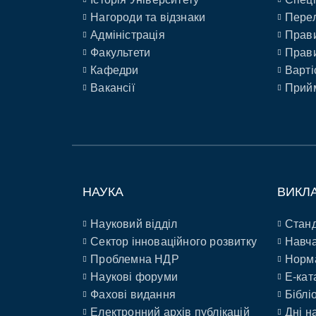
Нагороди та відзнаки
Перел
Адміністрація
Прави
Факультети
Прави
Кафедри
Варті
Вакансії
Прийм
НАУКА
ВИКЛ
Науковий відділ
Станд
Сектор інноваційного розвитку
Навча
Проблемна НДР
Норм
Наукові форуми
E-кат
Фахові видання
Біблі
Електронний архів публікацій
Дні н