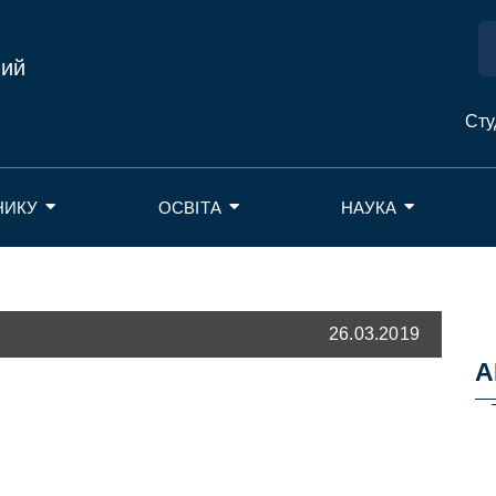
ний
Сту
НИКУ
ОСВІТА
НАУКА
26.03.2019
А