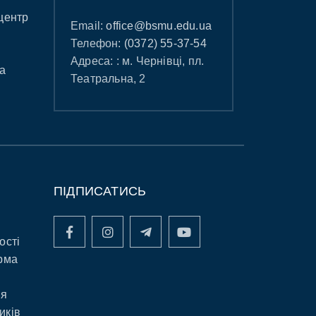
центр
Email:
office@bsmu.edu.ua
Телефон:
(0372) 55-37-54
Адреса: : м. Чернівці, пл.
а
Театральна, 2
ПІДПИСАТИСЬ
ості
рма
ня
иків