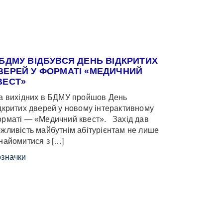
 БДМУ ВІДБУВСЯ ДЕНЬ ВІДКРИТИХ
ВЕРЕЙ У ФОРМАТІ «МЕДИЧНИЙ
ВЕСТ»
 вихідних в БДМУ пройшов День
дкритих дверей у новому інтерактивному
рматі — «Медичний квест». Захід дав
жливість майбутнім абітурієнтам не лише
найомитися з […]
значки