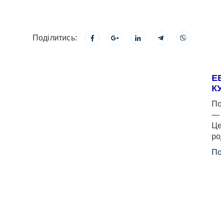
Поділитись:
Е
К
По
— 
Це
ро
По