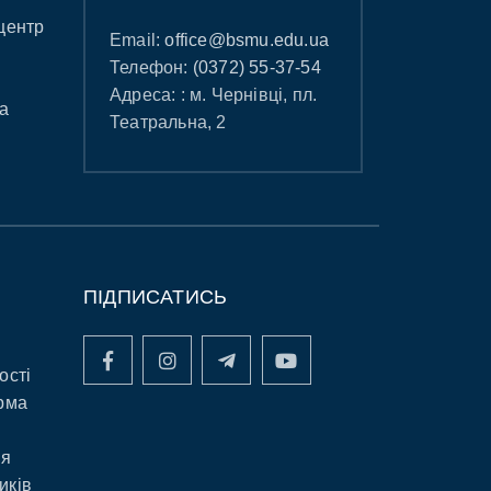
центр
Email:
office@bsmu.edu.ua
Телефон:
(0372) 55-37-54
Адреса: : м. Чернівці, пл.
а
Театральна, 2
ПІДПИСАТИСЬ
ості
рма
ня
иків