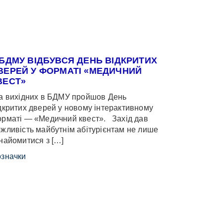
 БДМУ ВІДБУВСЯ ДЕНЬ ВІДКРИТИХ
ВЕРЕЙ У ФОРМАТІ «МЕДИЧНИЙ
ВЕСТ»
 вихідних в БДМУ пройшов День
дкритих дверей у новому інтерактивному
рматі — «Медичний квест». Захід дав
жливість майбутнім абітурієнтам не лише
найомитися з […]
значки