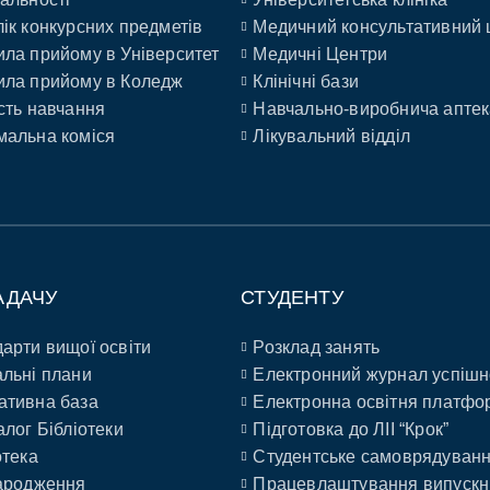
ік конкурсних предметів
Медичний консультативний 
ла прийому в Університет
Медичні Центри
ла прийому в Коледж
Клінічні бази
сть навчання
Навчально-виробнича аптек
альна коміся
Лікувальний відділ
АДАЧУ
СТУДЕНТУ
арти вищої освіти
Розклад занять
льні плани
Електронний журнал успішн
ативна база
Електронна освітня платфо
алог Бібліотеки
Підготовка до ЛІІ “Крок”
отека
Студентське самоврядуван
ародження
Працевлаштування випускн