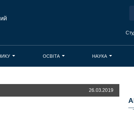
ний
Сту
НИКУ
ОСВІТА
НАУКА
26.03.2019
А