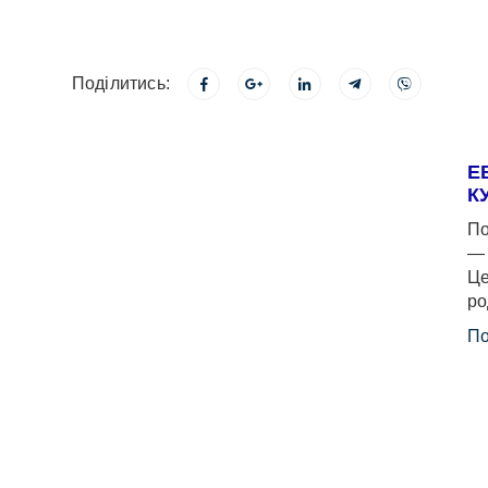
Поділитись:
Е
К
По
— 
Це
ро
По