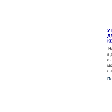
У
Д
К
На
ві
фо
мо
оз
По