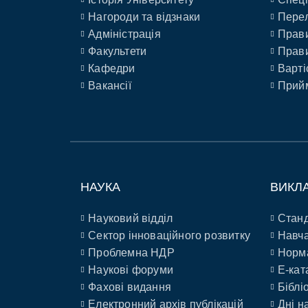
Нагороди та відзнаки
Перел
Адміністрація
Прави
Факультети
Прави
Кафедри
Варті
Вакансії
Прийм
НАУКА
ВИКЛ
Науковий відділ
Станд
Сектор інноваційного розвитку
Навча
Проблемна НДР
Норм
Наукові форуми
E-кат
Фахові видання
Біблі
Електронний архів публікацій
Дні н