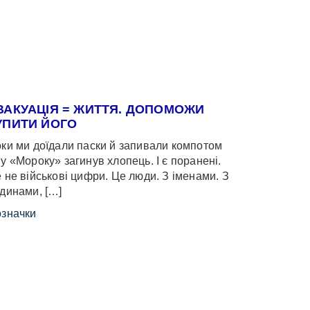
ВАКУАЦІЯ = ЖИТТЯ. ДОПОМОЖИ
УПИТИ ЙОГО
ки ми доїдали паски й запивали компотом
у «Мороку» загинув хлопець. І є поранені.
 не військові цифри. Це люди. З іменами. З
динами, […]
значки