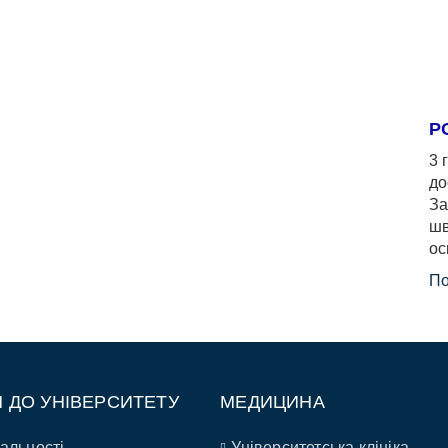
Р
3 
до
За
шв
ос
По
П ДО УНІВЕРСИТЕТУ
МЕДИЦИНА
альності
Університетська клініка