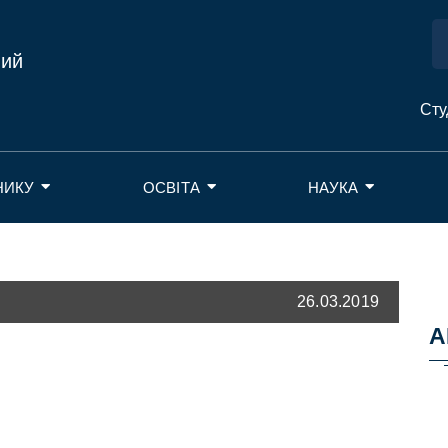
ний
Сту
НИКУ
ОСВІТА
НАУКА
26.03.2019
А