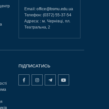
центр
Email:
office@bsmu.edu.ua
Телефон:
(0372) 55-37-54
Адреса: : м. Чернівці, пл.
а
Театральна, 2
ПІДПИСАТИСЬ
ості
рма
ня
иків