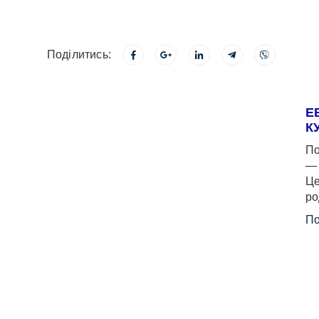
Поділитись:
Е
К
По
— 
Це
ро
По