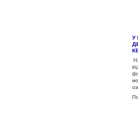
У
Д
К
На
ві
фо
мо
оз
По