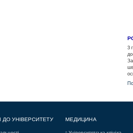
Р
3 
до
За
шв
ос
По
П ДО УНІВЕРСИТЕТУ
МЕДИЦИНА
альності
Університетська клініка