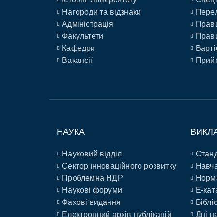
Нагороди та відзнаки
Перел
Адміністрація
Прави
Факультети
Прави
Кафедри
Варті
Вакансії
Прийм
НАУКА
ВИКЛ
Науковий відділ
Станд
Сектор інноваційного розвитку
Навча
Проблемна НДР
Норм
Наукові форуми
E-кат
Фахові видання
Біблі
Електронний архів публікацій
Дні н