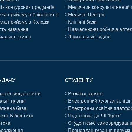
ік конкурсних предметів
Медичний консультативний 
ла прийому в Університет
Медичні Центри
ла прийому в Коледж
Клінічні бази
сть навчання
Навчально-виробнича аптек
альна коміся
Лікувальний відділ
АДАЧУ
СТУДЕНТУ
арти вищої освіти
Розклад занять
льні плани
Електронний журнал успішн
ативна база
Електронна освітня платфо
алог Бібліотеки
Підготовка до ЛІІ “Крок”
отека
Студентське самоврядуван
ародження
Працевлаштування випускн