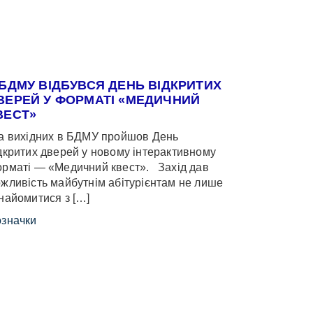
 БДМУ ВІДБУВСЯ ДЕНЬ ВІДКРИТИХ
ВЕРЕЙ У ФОРМАТІ «МЕДИЧНИЙ
ВЕСТ»
 вихідних в БДМУ пройшов День
дкритих дверей у новому інтерактивному
рматі — «Медичний квест». Захід дав
жливість майбутнім абітурієнтам не лише
найомитися з […]
значки