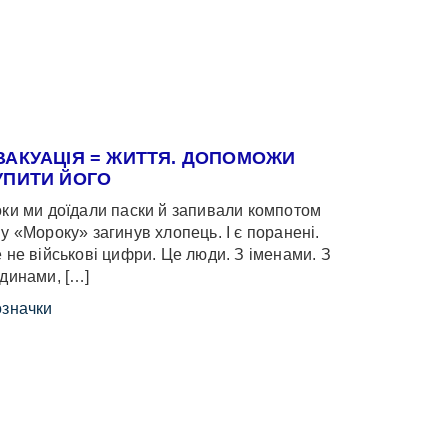
ВАКУАЦІЯ = ЖИТТЯ. ДОПОМОЖИ
УПИТИ ЙОГО
ки ми доїдали паски й запивали компотом
у «Мороку» загинув хлопець. І є поранені.
 не військові цифри. Це люди. З іменами. З
динами, […]
значки