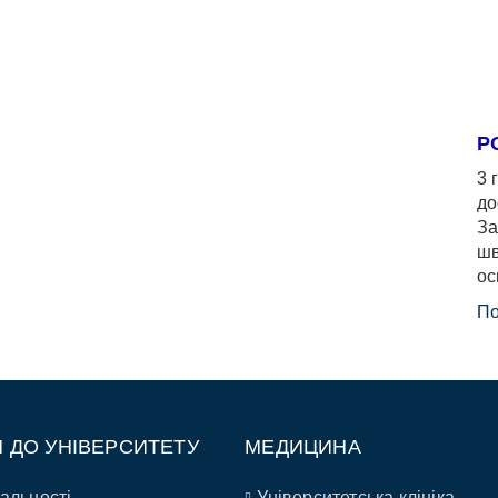
Р
3 
до
За
шв
ос
По
П ДО УНІВЕРСИТЕТУ
МЕДИЦИНА
альності
Університетська клініка