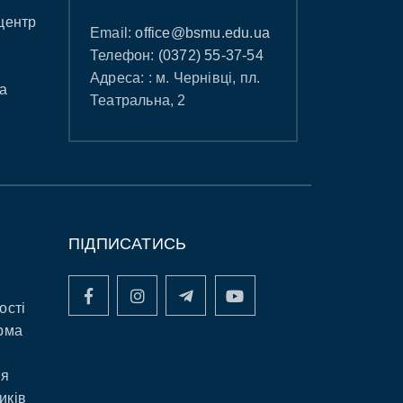
центр
Email:
office@bsmu.edu.ua
Телефон:
(0372) 55-37-54
Адреса: : м. Чернівці, пл.
а
Театральна, 2
ПІДПИСАТИСЬ
ості
рма
ня
иків