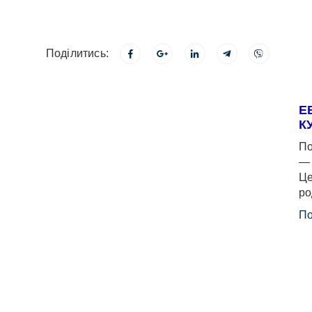
Поділитись:
Е
К
По
— 
Це
ро
По