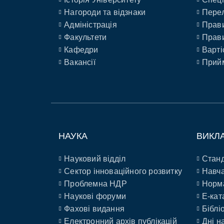
Нагороди та відзнаки
Перел
Адміністрація
Прави
Факультети
Прави
Кафедри
Варті
Вакансії
Прийм
НАУКА
ВИКЛ
Науковий відділ
Станд
Сектор інноваційного розвитку
Навча
Проблемна НДР
Норм
Наукові форуми
E-кат
Фахові видання
Біблі
Електронний архів публікацій
Дні н