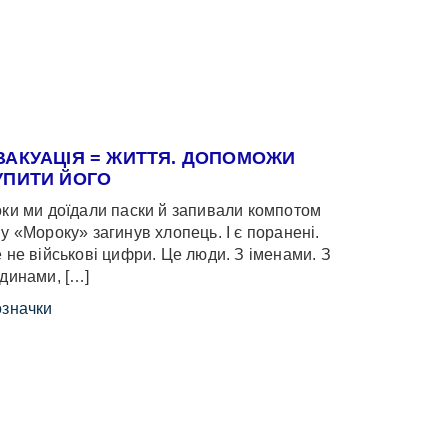
ВАКУАЦІЯ = ЖИТТЯ. ДОПОМОЖИ
УПИТИ ЙОГО
ки ми доїдали паски й запивали компотом
у «Мороку» загинув хлопець. І є поранені.
 не військові цифри. Це люди. З іменами. З
динами, […]
значки