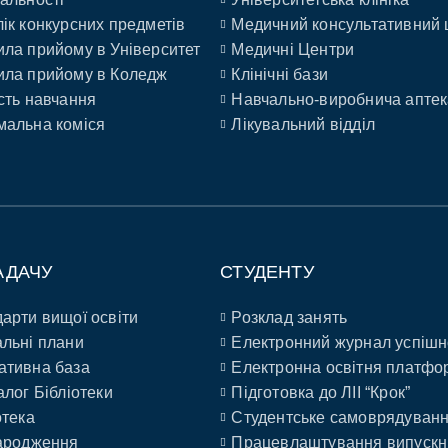
ік конкурсних предметів
Медичний консультативний 
ла прийому в Університет
Медичні Центри
ла прийому в Коледж
Клінічні бази
сть навчання
Навчально-виробнича аптек
альна коміся
Лікувальний відділ
АДАЧУ
СТУДЕНТУ
арти вищої освіти
Розклад занять
льні плани
Електронний журнал успішн
ативна база
Електронна освітня платфо
алог Бібліотеки
Підготовка до ЛІІ “Крок”
отека
Студентське самоврядуван
ародження
Працевлаштування випускн