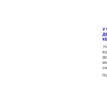
У
Д
К
На
ві
фо
мо
оз
По