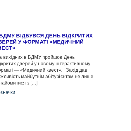
 БДМУ ВІДБУВСЯ ДЕНЬ ВІДКРИТИХ
ВЕРЕЙ У ФОРМАТІ «МЕДИЧНИЙ
ВЕСТ»
 вихідних в БДМУ пройшов День
дкритих дверей у новому інтерактивному
рматі — «Медичний квест». Захід дав
жливість майбутнім абітурієнтам не лише
найомитися з […]
значки