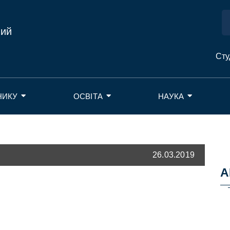
ний
Сту
НИКУ
ОСВІТА
НАУКА
26.03.2019
А