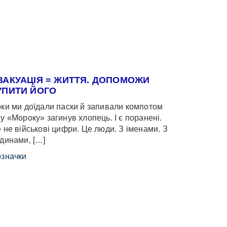
ВАКУАЦІЯ = ЖИТТЯ. ДОПОМОЖИ
УПИТИ ЙОГО
ки ми доїдали паски й запивали компотом
у «Мороку» загинув хлопець. І є поранені.
 не військові цифри. Це люди. З іменами. З
динами, […]
значки