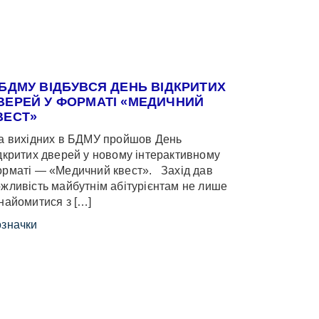
 БДМУ ВІДБУВСЯ ДЕНЬ ВІДКРИТИХ
ВЕРЕЙ У ФОРМАТІ «МЕДИЧНИЙ
ВЕСТ»
 вихідних в БДМУ пройшов День
дкритих дверей у новому інтерактивному
рматі — «Медичний квест». Захід дав
жливість майбутнім абітурієнтам не лише
найомитися з […]
значки