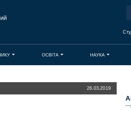
ний
Сту
НИКУ
ОСВІТА
НАУКА
26.03.2019
А