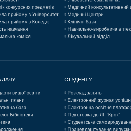
ік конкурсних предметів
Медичний консультативний 
ла прийому в Університет
Медичні Центри
ла прийому в Коледж
Клінічні бази
сть навчання
Навчально-виробнича аптек
альна коміся
Лікувальний відділ
АДАЧУ
СТУДЕНТУ
арти вищої освіти
Розклад занять
льні плани
Електронний журнал успішн
ативна база
Електронна освітня платфо
алог Бібліотеки
Підготовка до ЛІІ “Крок”
отека
Студентське самоврядуван
ародження
Працевлаштування випускн