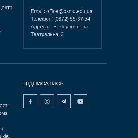
центр
Email:
office@bsmu.edu.ua
Телефон:
(0372) 55-37-54
Адреса: : м. Чернівці, пл.
а
Театральна, 2
ПІДПИСАТИСЬ
ості
рма
ня
иків