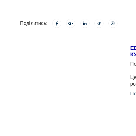
Поділитись:
Е
К
По
— 
Це
ро
По