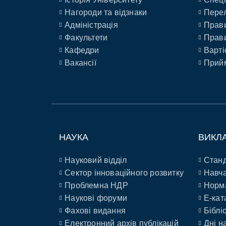
Нагороди та відзнаки
Перел
Адміністрація
Прави
Факультети
Прави
Кафедри
Варті
Вакансії
Прийм
НАУКА
ВИКЛ
Науковий відділ
Станд
Сектор інноваційного розвитку
Навча
Проблемна НДР
Норм
Наукові форуми
E-кат
Фахові видання
Біблі
Електронний архів публікацій
Дні н