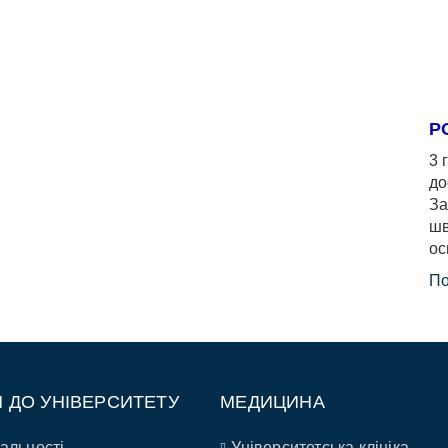
Р
3 
до
За
шв
ос
По
П ДО УНІВЕРСИТЕТУ
МЕДИЦИНА
альності
Університетська клініка