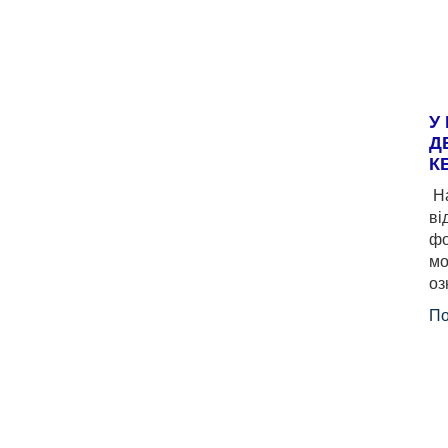
У
Д
К
На
ві
фо
мо
оз
По