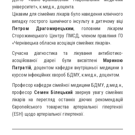
університет», к.мед.н., доцента.
Цікавим для сімейних лікарів було наведення клінічного
випадку гострого ішемічного інсульту в дитячому віці
Петром Драгомирецьким
, головним лікарем
Сторожинецького Центру ПМСД, членом правління ГО
«Чернівецька обласна асоціація сімейних лікарів».
Сучасна діагностика та лікування антибіотико-
асоційованої діареї були висвітлені
Мариною
Патратій
, доцентом кафедри внутрішньої медицини з
курсом інфекційних хвороб БДМУ, к.мед.н., доцентом.
Професор кафедри сімейної медицини БДМУ, д.мед.н.,
професор
Семен Білецький
звернув увагу сімейних
лікарів на перегляд останніх діючих рекомендацій
Європейського товариства артеріальної гіпертензії
(ESH) щодо артеріальної гіпертензії.