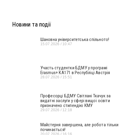
Новини та події
Шановна університетська спільното!
15.07.2026
10:47
Участь студентки БДМУ у програмі
Erasmus+ KA171 в Республіці Австрія
28.07.2026
15:51
Професорці БДМУ Світлані Ткачук за
видатні заслуги у сфері вищої освіти
призначено стипендію КМУ
29.07.2026
12:18
Майстерня завершена, але робота тільки
починається!
20.07.2026
16:16