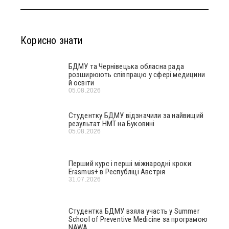
Корисно знати
БДМУ та Чернівецька обласна рада
розширюють співпрацю у сфері медицини
й освіти
05.08.2026
Студентку БДМУ відзначили за найвищий
результат НМТ на Буковині
05.08.2026
Перший курс і перші міжнародні кроки:
Erasmus+ в Республіці Австрія
31.07.2026
Студентка БДМУ взяла участь у Summer
School of Preventive Medicine за програмою
NAWA