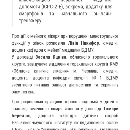
допомоги (ICPC-2-E), зокрема, додатку для
смартфонів та навчального он-лайн-
тренажеру.
Про дії сімейного лікаря при порушенні менструальної
функції у жінок розповіла
Лівія Никифор
, к.мед.н.,
доцент кафедри сімейної медицини БДМУ.
У доповіді
Василя Яцківа
, обласного торакального
хірурга, завідувача відділення торакальної хірургії КМУ
«Обласна клінічна лікарня» м. Чернівці, к.мед.н.,
доцента, доцента кафедри хірургії №1 БДМУ
висвітлено питання ранньої діагностики та скринінгу
раку легень.
Про раціональні принципи терапії піодермій у дітей в
практиці сімейного лікаря йшлося у доповіді
Тамари
Березної
, доцента кафедри дитячих хвороб
Навчально-наукового інституту післядипломної освіти
ДВНЗ «Івано-Франківський Національний медичний