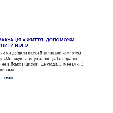
ВАКУАЦІЯ = ЖИТТЯ. ДОПОМОЖИ
УПИТИ ЙОГО
ки ми доїдали паски й запивали компотом
у «Мороку» загинув хлопець. І є поранені.
 не військові цифри. Це люди. З іменами. З
динами, […]
значки