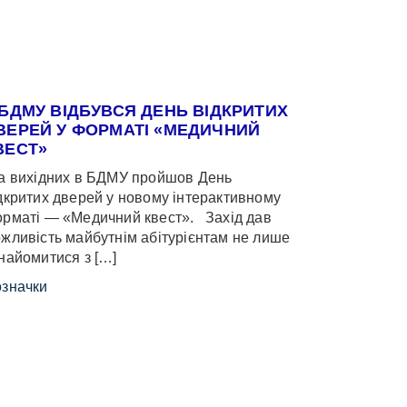
 БДМУ ВІДБУВСЯ ДЕНЬ ВІДКРИТИХ
ВЕРЕЙ У ФОРМАТІ «МЕДИЧНИЙ
ВЕСТ»
 вихідних в БДМУ пройшов День
дкритих дверей у новому інтерактивному
рматі — «Медичний квест». Захід дав
жливість майбутнім абітурієнтам не лише
найомитися з […]
значки