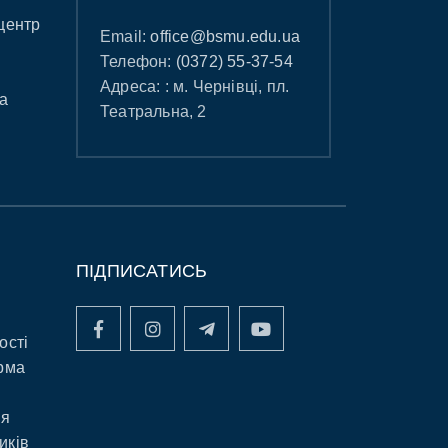
центр
Email:
office@bsmu.edu.ua
Телефон:
(0372) 55-37-54
Адреса: : м. Чернівці, пл.
а
Театральна, 2
ПІДПИСАТИСЬ
ості
рма
ня
иків