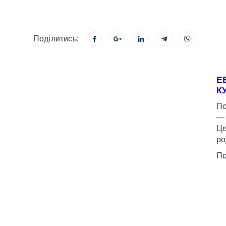
Поділитись:
Е
К
По
— 
Це
ро
По