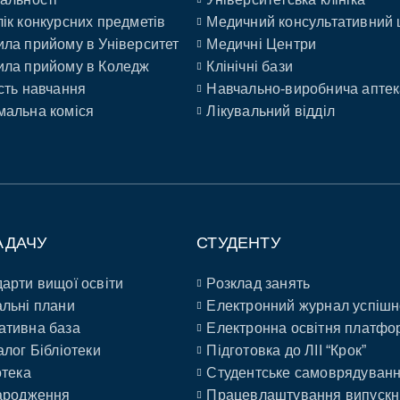
ік конкурсних предметів
Медичний консультативний 
ла прийому в Університет
Медичні Центри
ла прийому в Коледж
Клінічні бази
сть навчання
Навчально-виробнича аптек
альна коміся
Лікувальний відділ
АДАЧУ
СТУДЕНТУ
арти вищої освіти
Розклад занять
льні плани
Електронний журнал успішн
ативна база
Електронна освітня платфо
алог Бібліотеки
Підготовка до ЛІІ “Крок”
отека
Студентське самоврядуван
ародження
Працевлаштування випускн