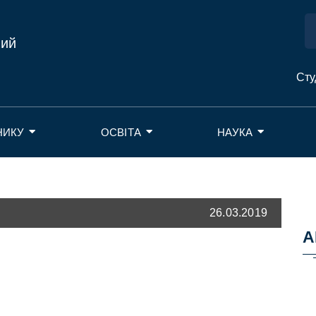
ний
Сту
НИКУ
ОСВІТА
НАУКА
26.03.2019
А