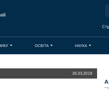
ний
Сту
НИКУ
ОСВІТА
НАУКА
26.03.2019
А