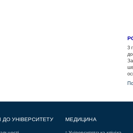
Р
3 
до
За
шв
ос
По
П ДО УНІВЕРСИТЕТУ
МЕДИЦИНА
альності
Університетська клініка