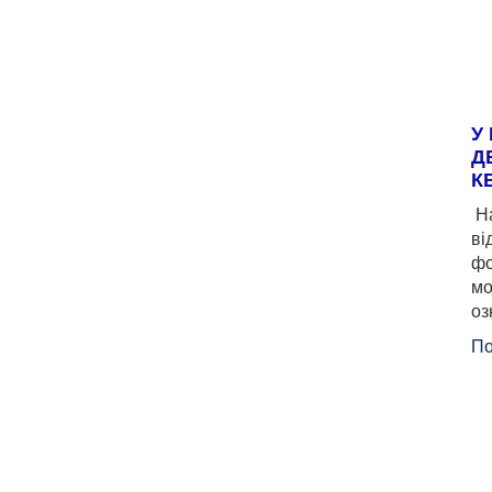
У
Д
К
На
ві
фо
мо
оз
По