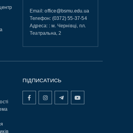
центр
Email:
office@bsmu.edu.ua
Телефон:
(0372) 55-37-54
Адреса: : м. Чернівці, пл.
а
Театральна, 2
ПІДПИСАТИСЬ
ості
рма
ня
иків