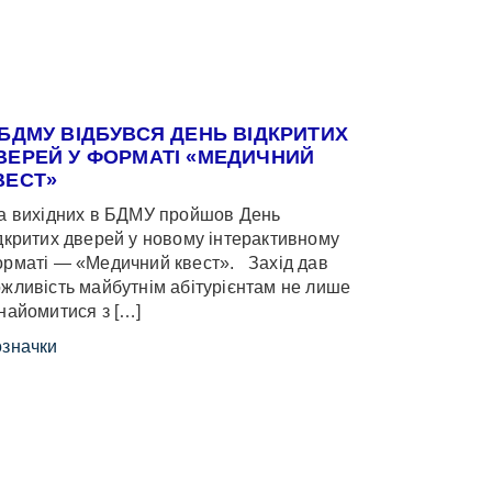
 БДМУ ВІДБУВСЯ ДЕНЬ ВІДКРИТИХ
ВЕРЕЙ У ФОРМАТІ «МЕДИЧНИЙ
ВЕСТ»
 вихідних в БДМУ пройшов День
дкритих дверей у новому інтерактивному
рматі — «Медичний квест». Захід дав
жливість майбутнім абітурієнтам не лише
найомитися з […]
значки