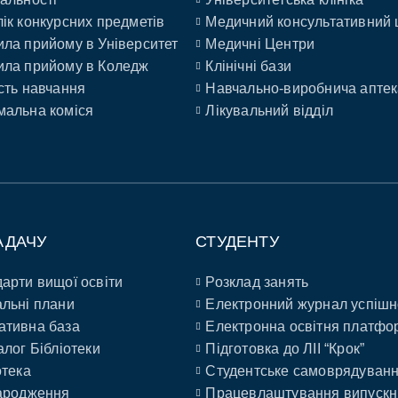
ік конкурсних предметів
Медичний консультативний 
ла прийому в Університет
Медичні Центри
ла прийому в Коледж
Клінічні бази
сть навчання
Навчально-виробнича аптек
альна коміся
Лікувальний відділ
АДАЧУ
СТУДЕНТУ
арти вищої освіти
Розклад занять
льні плани
Електронний журнал успішн
ативна база
Електронна освітня платфо
алог Бібліотеки
Підготовка до ЛІІ “Крок”
отека
Студентське самоврядуван
ародження
Працевлаштування випускн