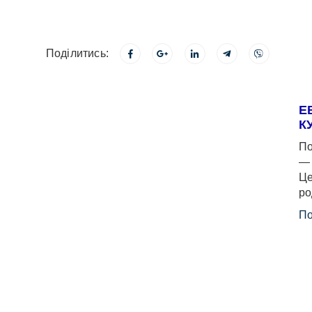
Поділитись:
Е
К
По
— 
Це
ро
По