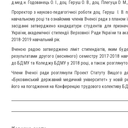
д.мед.н. Годованець О. І., доц. Геруш О. В., доц. Плегуца О. М.,
Проректор з науково-педагогічної роботи доц. Геруш І. В. 
навчальному році та ознайомив членів Вченої ради з планом ї
засіданні затверджено кандидатури студентів для признач
України, академічної стипендії Верховної Ради України та ак
2018-2019 навчальний рік.
Вченою радою затверджено ліміт стипендіатів, яким буде
результатами другого (весняного) семестру 2017-2018 нав
до БДМУ та Коледжу БДМУ у 2018 році, а також розглянуто м
Члени Вченої ради розглянули Проект Статуту Вищого де
«Буковинський державний медичний університет» у новій р
його на погодження на Конференцію трудового колективу Б