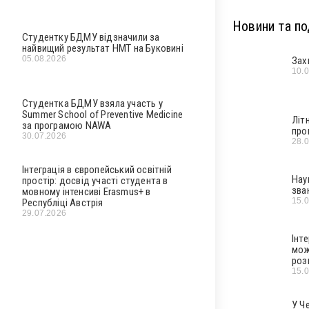
Новини та под
Студентку БДМУ відзначили за
найвищий результат НМТ на Буковині
05.08.2026
Зах
10.
Студентка БДМУ взяла участь у
Summer School of Preventive Medicine
Літ
за програмою NAWA
про
30.07.2026
28.
Інтеграція в європейський освітній
Нау
простір: досвід участі студента в
зва
мовному інтенсиві Erasmus+ в
15.
Республіці Австрія
29.07.2026
Інт
мож
роз
15.
У Ч