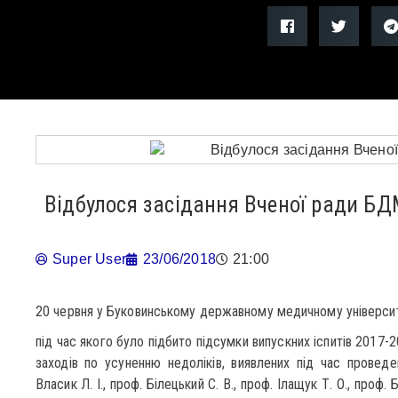
Відбулося засідання Вченої ради Б
Super User
23/06/2018
21:00
20 червня у Буковинському державному медичному університе
під час якого було підбито підсумки випускних іспитів 2017-
заходів по усуненню недоліків, виявлених під час проведен
Власик Л. І., проф. Білецький С. В., проф. Ілащук Т. О., проф. 