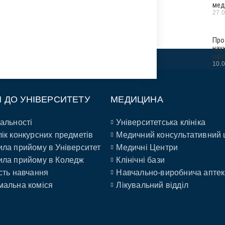
мед
27.
Про
нау
офт
10.
П ДО УНІВЕРСИТЕТУ
МЕДИЦИНА
альності
Університетська клініка
ік конкурсних предметів
Медичний консультативний 
ла прийому в Університет
Медичні Центри
ла прийому в Коледж
Клінічні бази
сть навчання
Навчально-виробнича аптек
альна коміся
Лікувальний відділ