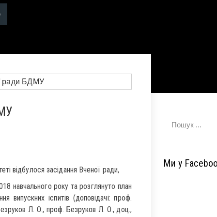
ДМУ
Ми у Facebo
ті відбулося засідання Вченої ради,
2018 навчального року та розглянуто план
ня випускних іспитів (доповідачі: проф.
Безруков Л. О., проф. Безруков Л. О., доц.,