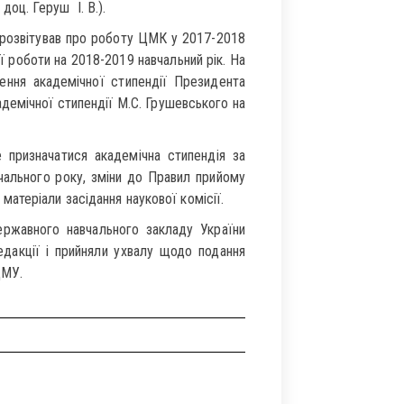
 доц. Геруш І. В.).
прозвітував про роботу ЦМК у 2017-2018
ї роботи на 2018-2019 навчальний рік. На
ення академічної стипендії Президента
адемічної стипендії М.С. Грушевського на
 призначатися академічна стипендія за
чального року, зміни до Правил прийому
атеріали засідання наукової комісії.
ржавного навчального закладу України
едакції і прийняли ухвалу щодо подання
ДМУ.