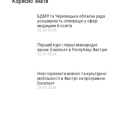
Корисно знати
БДМУ та Чернівецька обласна рада
розширюють співпрацю у сфері
медицини й освіти
05.08.2026
Перший курс і перші міжнародні
кроки: Erasmus+ в Республіці Австрія
31.07.2026
Нові горизонти мовної та культурної
мобільності в Австрії за програмою
Erasmus+
29.07.2026