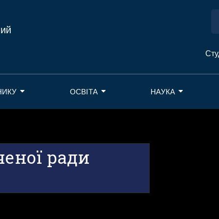
ний
Сту
НИКУ
ОСВІТА
НАУКА
ченої ради