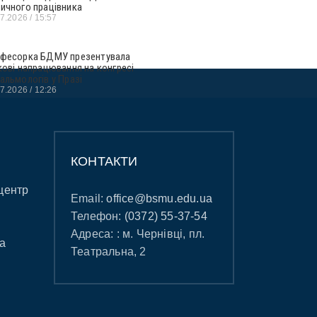
ичного працівника
07.2026
15:57
фесорка БДМУ презентувала
кові напрацювання на конгресі
альмологів у Празі
07.2026
12:26
КОНТАКТИ
центр
Email:
office@bsmu.edu.ua
Телефон:
(0372) 55-37-54
Адреса: : м. Чернівці, пл.
а
Театральна, 2