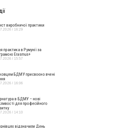
ії
ист виробничої практики
07.2026
16:29
ня практика в Румунії за
грамою Erasmus+
07.2026
15:57
ковцям БДМУ присвоєно вчені
ння
07.2026
16:06
ернатура в БДМУ – нові
ливості для професійного
витку
07.2026
14:10
ернівцях відзначили День