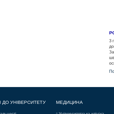
Р
3 
до
За
шв
ос
По
П ДО УНІВЕРСИТЕТУ
МЕДИЦИНА
альності
Університетська клініка