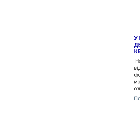
У
Д
К
На
ві
фо
мо
оз
По