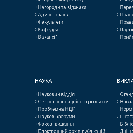
Нагороди та відзнаки
Перел
Адміністрація
Прави
Факультети
Прави
Кафедри
Варті
Вакансії
Прийм
НАУКА
ВИКЛ
Науковий відділ
Станд
Сектор інноваційного розвитку
Навча
Проблемна НДР
Норм
Наукові форуми
E-кат
Фахові видання
Біблі
Електронний архів публікацій
Дні н