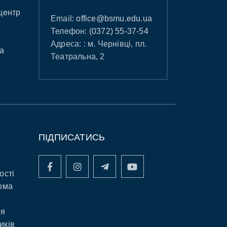
центр
Email:
office@bsmu.edu.ua
Телефон:
(0372) 55-37-54
Адреса: : м. Чернівці, пл.
а
Театральна, 2
ПІДПИСАТИСЬ
ості
рма
ня
иків