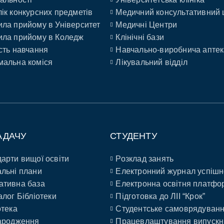
ік конкурсних предметів
Медичний консультативний 
ла прийому в Університет
Медичні Центри
ла прийому в Коледж
Клінічні бази
сть навчання
Навчально-виробнича аптек
альна коміся
Лікувальний відділ
АДАЧУ
СТУДЕНТУ
арти вищої освіти
Розклад занять
льні плани
Електронний журнал успішн
ативна база
Електронна освітня платфо
алог Бібліотеки
Підготовка до ЛІІ “Крок”
отека
Студентське самоврядуван
ародження
Працевлаштування випускн