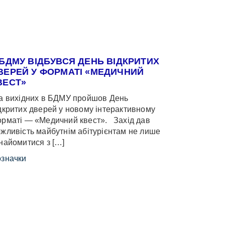
 БДМУ ВІДБУВСЯ ДЕНЬ ВІДКРИТИХ
ВЕРЕЙ У ФОРМАТІ «МЕДИЧНИЙ
ВЕСТ»
 вихідних в БДМУ пройшов День
дкритих дверей у новому інтерактивному
рматі — «Медичний квест». Захід дав
жливість майбутнім абітурієнтам не лише
найомитися з […]
значки