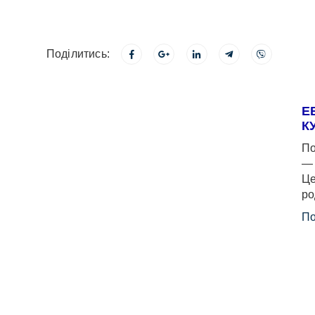
Поділитись:
Е
К
По
— 
Це
ро
По