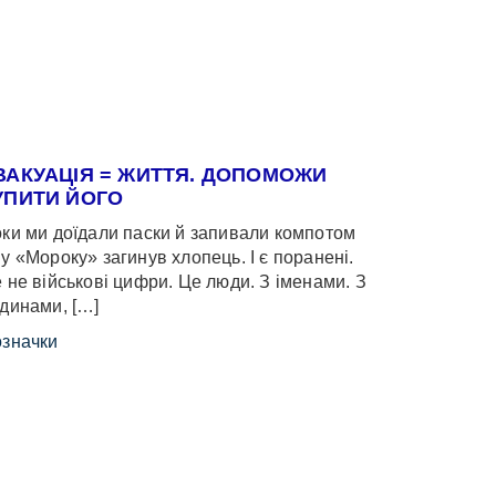
ВАКУАЦІЯ = ЖИТТЯ. ДОПОМОЖИ
УПИТИ ЙОГО
ки ми доїдали паски й запивали компотом
у «Мороку» загинув хлопець. І є поранені.
 не військові цифри. Це люди. З іменами. З
динами, […]
значки