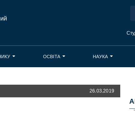
ний
Сту
НИКУ
ОСВІТА
НАУКА
26.03.2019
А