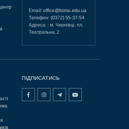
центр
Email:
office@bsmu.edu.ua
Телефон:
(0372) 55-37-54
Адреса: : м. Чернівці, пл.
а
Театральна, 2
ПІДПИСАТИСЬ
ості
рма
ня
иків