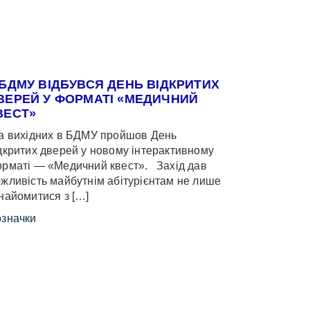
 БДМУ ВІДБУВСЯ ДЕНЬ ВІДКРИТИХ
ВЕРЕЙ У ФОРМАТІ «МЕДИЧНИЙ
ВЕСТ»
 вихідних в БДМУ пройшов День
дкритих дверей у новому інтерактивному
рматі — «Медичний квест». Захід дав
жливість майбутнім абітурієнтам не лише
найомитися з […]
значки