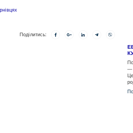
Поділитись:
Е
К
По
— 
Це
ро
По