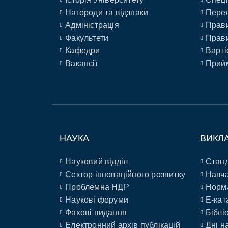
Нагороди та відзнаки
Перел
Адміністрація
Прави
Факультети
Прави
Кафедри
Варті
Вакансії
Прийм
НАУКА
ВИКЛ
Науковий відділ
Станд
Сектор інноваційного розвитку
Навча
Проблемна НДР
Норм
Наукові форуми
E-кат
Фахові видання
Біблі
Електронний архів публікацій
Дні н