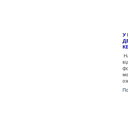
У
Д
К
На
ві
фо
мо
оз
По