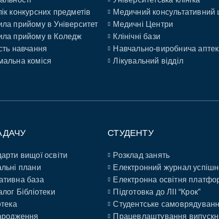
ік конкурсних предметів
Медичний консультативний 
ла прийому в Університет
Медичні Центри
ла прийому в Коледж
Клінічні бази
сть навчання
Навчально-виробнича аптек
альна коміся
Лікувальний відділ
АДАЧУ
СТУДЕНТУ
арти вищої освіти
Розклад занять
льні плани
Електронний журнал успішн
ативна база
Електронна освітня платфо
алог Бібліотеки
Підготовка до ЛІІ “Крок”
отека
Студентське самоврядуван
ародження
Працевлаштування випускн