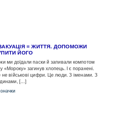
ВАКУАЦІЯ = ЖИТТЯ. ДОПОМОЖИ
УПИТИ ЙОГО
ки ми доїдали паски й запивали компотом
у «Мороку» загинув хлопець. І є поранені.
 не військові цифри. Це люди. З іменами. З
динами, […]
значки