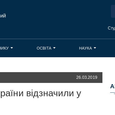
ний
Сту
НИКУ
ОСВІТА
НАУКА
26.03.2019
А
країни відзначили у