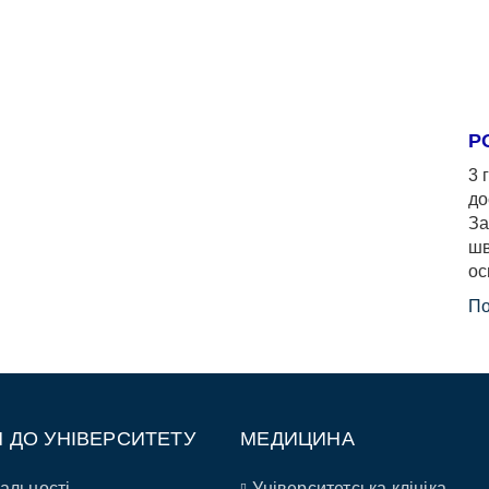
Р
3 
до
За
шв
ос
По
П ДО УНІВЕРСИТЕТУ
МЕДИЦИНА
альності
Університетська клініка