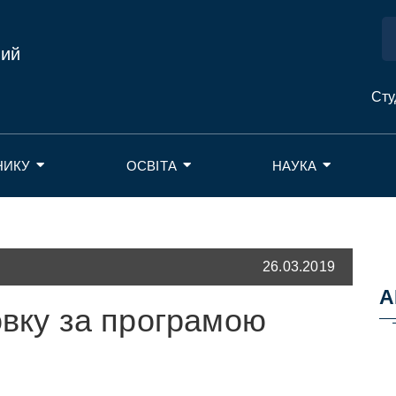
ний
Сту
НИКУ
ОСВІТА
НАУКА
26.03.2019
А
овку за програмою