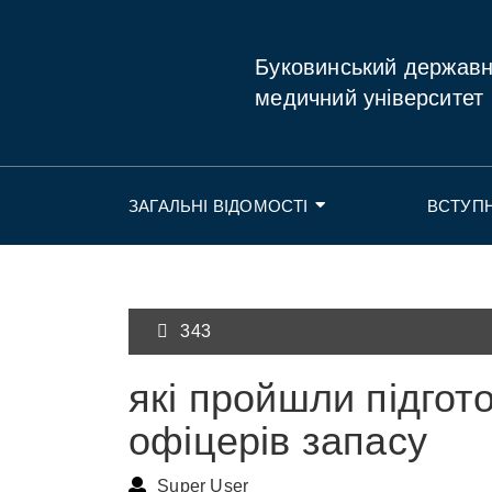
Буковинський держав
медичний університет
ЗАГАЛЬНІ ВІДОМОСТІ
ВСТУП
343
які пройшли підгот
офіцерів запасу
Super User