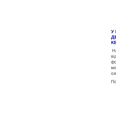
У
Д
К
На
ві
фо
мо
оз
По