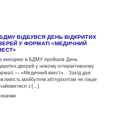
 БДМУ ВІДБУВСЯ ДЕНЬ ВІДКРИТИХ
ВЕРЕЙ У ФОРМАТІ «МЕДИЧНИЙ
ВЕСТ»
 вихідних в БДМУ пройшов День
дкритих дверей у новому інтерактивному
рматі — «Медичний квест». Захід дав
жливість майбутнім абітурієнтам не лише
найомитися з […]
значки