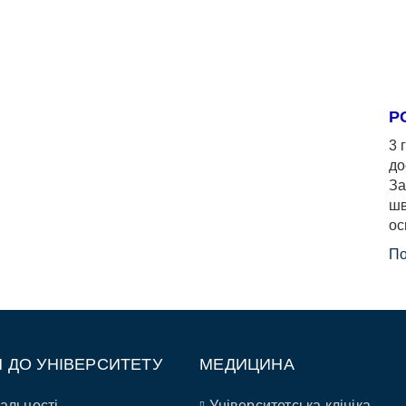
Р
3 
до
За
шв
ос
По
П ДО УНІВЕРСИТЕТУ
МЕДИЦИНА
альності
Університетська клініка