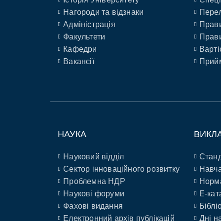
Нагороди та відзнаки
Перел
Адміністрація
Прави
Факультети
Прави
Кафедри
Варті
Вакансії
Прийм
НАУКА
ВИКЛ
Науковий відділ
Станд
Сектор інноваційного розвитку
Навча
Проблемна НДР
Норм
Наукові форуми
E-кат
Фахові видання
Біблі
Електронний архів публікацій
Дні н