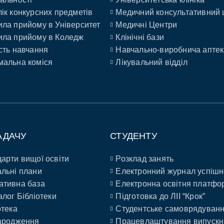
ік конкурсних предметів
Медичний консультативний 
ла прийому в Університет
Медичні Центри
ла прийому в Коледж
Клінічні бази
сть навчання
Навчально-виробнича аптек
альна коміся
Лікувальний відділ
АДАЧУ
СТУДЕНТУ
арти вищої освіти
Розклад занять
льні плани
Електронний журнал успішн
ативна база
Електронна освітня платфо
алог Бібліотеки
Підготовка до ЛІІ “Крок”
отека
Студентське самоврядуван
ародження
Працевлаштування випускн