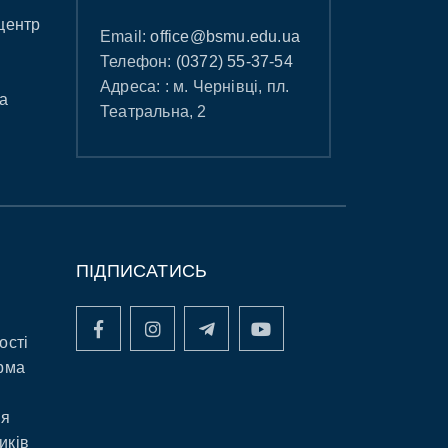
центр
Email:
office@bsmu.edu.ua
Телефон:
(0372) 55-37-54
Адреса: : м. Чернівці, пл.
а
Театральна, 2
ПІДПИСАТИСЬ
ості
рма
ня
иків