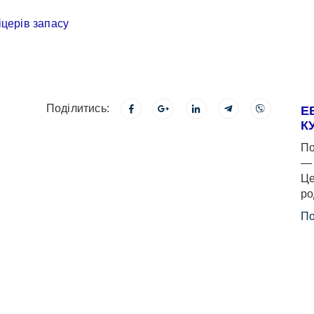
Поділитись:
Е
К
По
— 
Це
ро
По