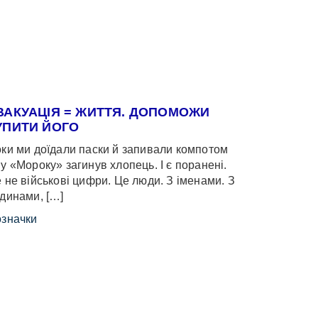
ВАКУАЦІЯ = ЖИТТЯ. ДОПОМОЖИ
УПИТИ ЙОГО
ки ми доїдали паски й запивали компотом
у «Мороку» загинув хлопець. І є поранені.
 не військові цифри. Це люди. З іменами. З
динами, […]
значки