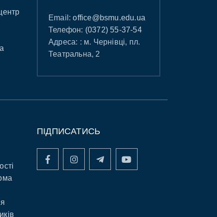
центр
Email:
office@bsmu.edu.ua
Телефон:
(0372) 55-37-54
Адреса: : м. Чернівці, пл.
а
Театральна, 2
ПІДПИСАТИСЬ
ості
рма
ня
иків