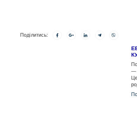
Поділитись:
Е
К
По
— 
Це
ро
По