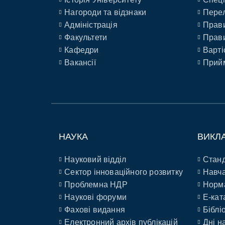
Нагороди та відзнаки
Перел
Адміністрація
Прави
Факультети
Прави
Кафедри
Варті
Вакансії
Прийм
НАУКА
ВИКЛ
Науковий відділ
Станд
Сектор інноваційного розвитку
Навча
Проблемна НДР
Норм
Наукові форуми
E-кат
Фахові видання
Біблі
Електронний архів публікацій
Дні н