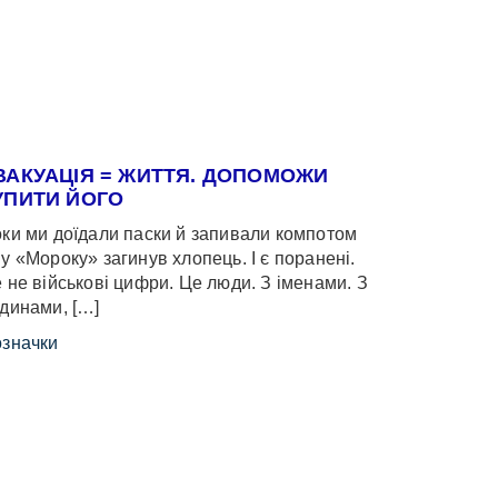
ВАКУАЦІЯ = ЖИТТЯ. ДОПОМОЖИ
УПИТИ ЙОГО
ки ми доїдали паски й запивали компотом
у «Мороку» загинув хлопець. І є поранені.
 не військові цифри. Це люди. З іменами. З
динами, […]
значки