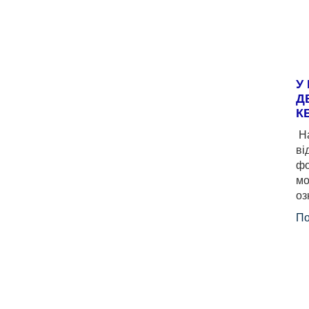
У
Д
К
На
ві
фо
мо
оз
По