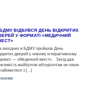
 БДМУ ВІДБУВСЯ ДЕНЬ ВІДКРИТИХ
ВЕРЕЙ У ФОРМАТІ «МЕДИЧНИЙ
ВЕСТ»
 вихідних в БДМУ пройшов День
дкритих дверей у новому інтерактивному
рматі — «Медичний квест». Захід дав
жливість майбутнім абітурієнтам не лише
найомитися з […]
значки