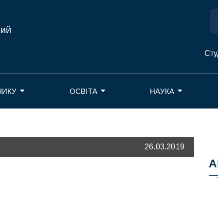
ний
Сту
НИКУ
ОСВІТА
НАУКА
26.03.2019
А