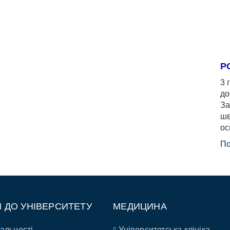
Р
3 
до
За
шв
ос
По
П ДО УНІВЕРСИТЕТУ
МЕДИЦИНА
альності
Університетська клініка