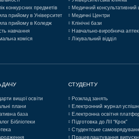
ік конкурсних предметів
Медичний консультативний 
ла прийому в Університет
Медичні Центри
ла прийому в Коледж
Клінічні бази
сть навчання
Навчально-виробнича аптек
альна коміся
Лікувальний відділ
АДАЧУ
СТУДЕНТУ
арти вищої освіти
Розклад занять
льні плани
Електронний журнал успішн
ативна база
Електронна освітня платфо
алог Бібліотеки
Підготовка до ЛІІ “Крок”
отека
Студентське самоврядуван
ародження
Працевлаштування випускн