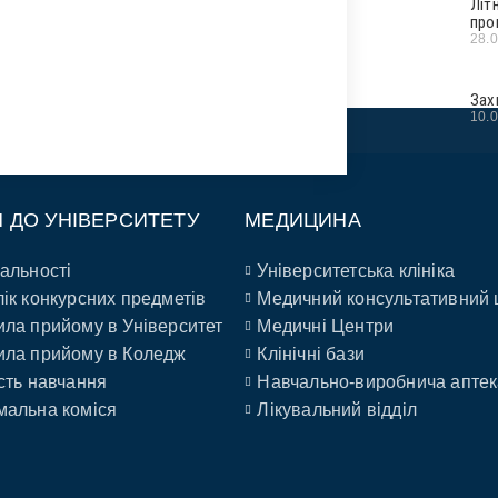
Літ
про
28.
Зах
10.
П ДО УНІВЕРСИТЕТУ
МЕДИЦИНА
альності
Університетська клініка
ік конкурсних предметів
Медичний консультативний 
ла прийому в Університет
Медичні Центри
ла прийому в Коледж
Клінічні бази
сть навчання
Навчально-виробнича аптек
альна коміся
Лікувальний відділ