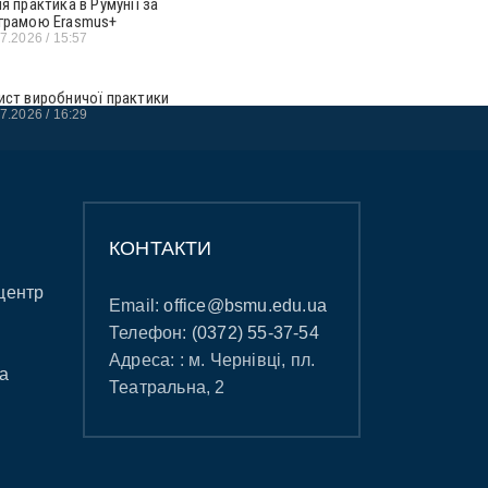
ня практика в Румунії за
грамою Erasmus+
07.2026
15:57
ист виробничої практики
07.2026
16:29
КОНТАКТИ
центр
Email:
office@bsmu.edu.ua
Телефон:
(0372) 55-37-54
Адреса: : м. Чернівці, пл.
а
Театральна, 2