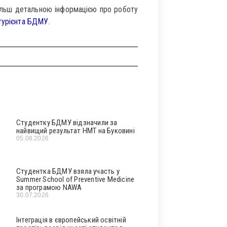
більш детальною інформацією про роботу
турієнта БДМУ
.
Студентку БДМУ відзначили за
найвищий результат НМТ на Буковині
05.08.2026
Студентка БДМУ взяла участь у
Summer School of Preventive Medicine
за програмою NAWA
30.07.2026
Інтеграція в європейський освітній