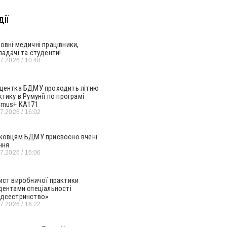
ії
овні медичні працівники,
ладачі та студенти!
07.2026
10:48
дентка БДМУ проходить літню
ктику в Румунії по програмі
smus+ KA171
07.2026
16:02
ковцям БДМУ присвоєно вчені
ння
07.2026
16:06
ист виробничої практики
дентами спеціальності
дсестринство»
07.2026
16:22