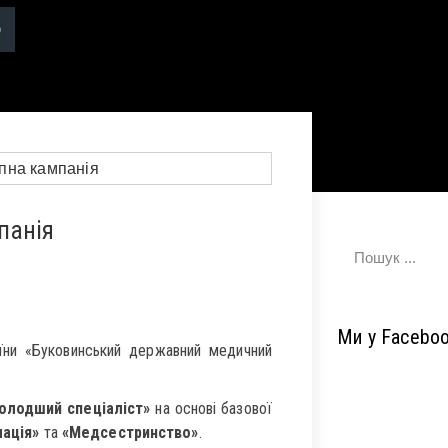
панія
Ми у Facebo
їни «Буковинський державний медичний
олодший спеціаліст»
на основі базової
ація»
та
«Медсестринство»
.