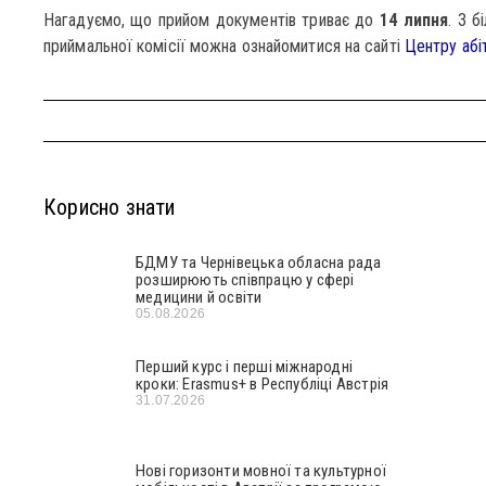
Нагадуємо, що прийом документів триває до
14 липня
. З 
приймальної комісії можна ознайомитися на сайті
Центру абі
Корисно знати
БДМУ та Чернівецька обласна рада
розширюють співпрацю у сфері
медицини й освіти
05.08.2026
Перший курс і перші міжнародні
кроки: Erasmus+ в Республіці Австрія
31.07.2026
Нові горизонти мовної та культурної