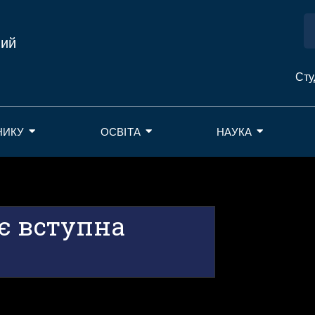
ний
Сту
НИКУ
ОСВІТА
НАУКА
є вступна