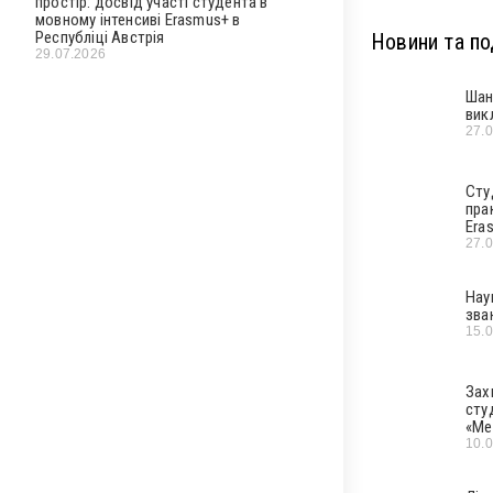
простір: досвід участі студента в
мовному інтенсиві Erasmus+ в
Республіці Австрія
Новини та под
29.07.2026
Шан
вик
27.
Сту
пра
Era
27.
Нау
зва
15.
Зах
сту
«Ме
10.