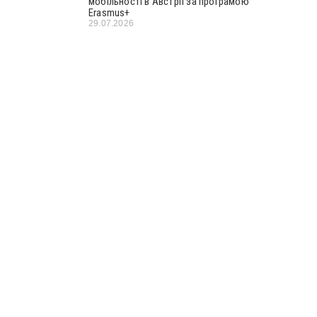
мобільності в Австрії за програмою
Erasmus+
29.07.2026