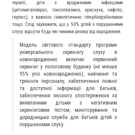
терапії, діти з вродженими інфекціями
(цитомегаловірус, токсоплазмоз, краснуха, сифіліс,
герпес), з важкою гемолітичною гіпербілірубінемією
тощо. Слід зауважити, що у 50% дітей з порушеннями
слуху відсутні будь-які чинники ризику від народження.
Модель світового стандарту програми
універсального скринінгу слуху в
новонароджених включає первинний
скринінг у пологовому будинку (не менше
95% усіх новонароджених), навчання та
тренінги персоналу, забезпечення повної
та доступної інформації для батьків,
забезпечення якісного спостереження за
виявленими дітьми з негативним
скринінговим тестом, моніторування та
дорадницька служба для батьків дітей з
порушеннями слуху.