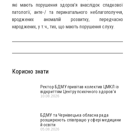
які мають порушення здоров’я внаслідок спадкової
патології, анте-/ та перинатального неблагополуччя,
вроджених аномалій розвитку, передчасно
народжених, у т.ч., тих, що мають порушення слуху.
Корисно знати
Ректор БДМУ привітав колектив ЦМКЛ із
відкриттям Центру психічного здоров’я
10.08.2026
БДМУ та Чернівецька обласна рада
розширюють співпрацю у сфері медицини
й освіти
05.08.2026