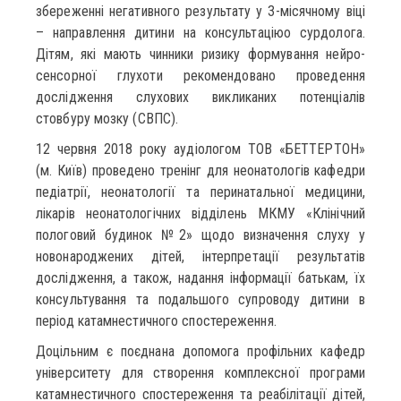
збереженні негативного результату у 3-місячному віці
– направлення дитини на консультаціюо сурдолога.
Дітям, які мають чинники ризику формування нейро-
сенсорної глухоти рекомендовано проведення
дослідження слухових викликаних потенціалів
стовбуру мозку (СВПС).
12 червня 2018 року аудіологом ТОВ «БЕТТЕРТОН»
(м. Київ) проведено тренінг для неонатологів кафедри
педіатрії, неонатології та перинатальної медицини,
лікарів неонатологічних відділень МКМУ «Клінічний
пологовий будинок №2» щодо визначення слуху у
новонароджених дітей, інтерпретації результатів
дослідження, а також, надання інформації батькам, їх
консультування та подальшого супроводу дитини в
період катамнестичного спостереження.
Доцільним є поєднана допомога профільних кафедр
університету для створення комплексної програми
катамнестичного спостереження та реабілітації дітей,