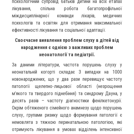
психологічний супровід батьків дитини на всіх етапах
лікування, спільна робота багатопрофільної
міждисциплінарної команди лікарів, медичних
психологів та освітян для отримання максимальної
ефективності лікування та соціальної адаптації.
Своєчасне виявлення проблем слуху в дітей від
народження є однією з важливих проблем
неонатології та педіатрії.
За даними літератури, частота порушень слуху у
неонатальній когорті складає 3 випадки на 1000
новонароджених, що у два рази перевищує частоту
патології щелепно-лицьової області (незрощення
м’якого та твердого піднебіння) та синдрому Дауна, у
десять разів – частоту діагностики фенілкетонурії.
Окрім обтяженого сімейного анамнезу щодо порушень
слуху, групами ризику щодо формування патології є
немовлята з тяжкою перинатальною патологією, які
отримують лікування в умовах відділень інтенсивної