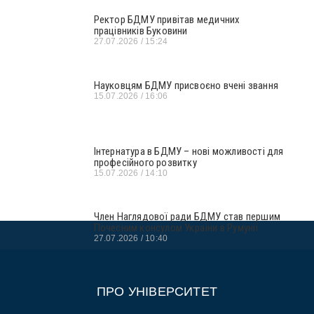
Ректор БДМУ привітав медичних
працівників Буковини
27.07.2026
15:24
Науковцям БДМУ присвоєно вчені звання
15.07.2026
16:06
Інтернатура в БДМУ – нові можливості для
професійного розвитку
15.07.2026
14:10
Член Наглядової ради БДМУ став першим
Почесним консулом України в Румунії
27.07.2026
10:40
ПРО УНІВЕРСИТЕТ