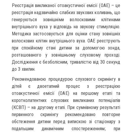
Реєстрація викликаної отоакустичної емісії (ОАЕ) – це
реєстрація надзвичайно слабких звукових коливань, що
генеруються зовнішніми волосковими клітинами
внутрішнього вуха у відповідь на звукову стимуляцію.
Методика застосовується для оцінки стану зовнішніх
волоскових клітин внутрішнього вуха. ОАЕ реєструють
при спокійному стані дитини за допомогою зонда,
розташованого у зовнішньому слуховому проході.
Дослідження є безболісним, тривалістю від 30 секунд
до 3 хвилин.
Рекомендованою процедурою слухового скринінгу в
дітей є двоетапний процес з реєстрацією
отоакустичної емісії (ОАЕ) на першому етапі та
коротколатентних слухових викликаних потенціалів
(КСВП) – на другому етапі. При сумнівному результаті
первинного скринінгу рекомендовано повторне
обстеження дитини перед випискою зі стаціонару з
подальшим динамічним спостереженням; при