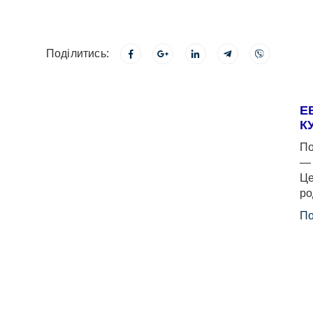
Поділитись:
Е
К
По
— 
Це
ро
По