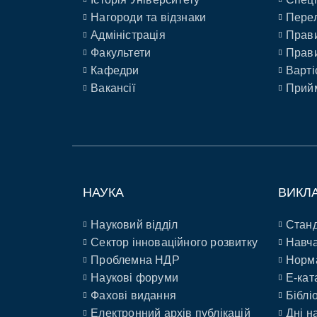
Нагороди та відзнаки
Перел
Адміністрація
Прави
Факультети
Прави
Кафедри
Варті
Вакансії
Прийм
НАУКА
ВИКЛ
Науковий відділ
Станд
Сектор інноваційного розвитку
Навча
Проблемна НДР
Норм
Наукові форуми
E-кат
Фахові видання
Біблі
Електронний архів публікацій
Дні н