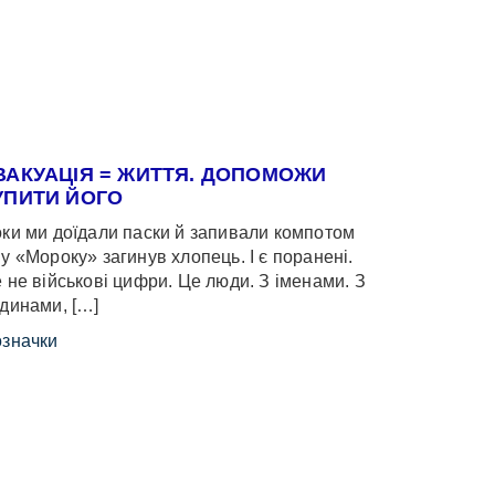
ВАКУАЦІЯ = ЖИТТЯ. ДОПОМОЖИ
УПИТИ ЙОГО
ки ми доїдали паски й запивали компотом
у «Мороку» загинув хлопець. І є поранені.
 не військові цифри. Це люди. З іменами. З
динами, […]
значки