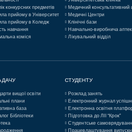
ік конкурсних предметів
Медичний консультативний 
ла прийому в Університет
Медичні Центри
ла прийому в Коледж
Клінічні бази
сть навчання
Навчально-виробнича аптек
альна коміся
Лікувальний відділ
АДАЧУ
СТУДЕНТУ
арти вищої освіти
Розклад занять
льні плани
Електронний журнал успішн
ативна база
Електронна освітня платфо
алог Бібліотеки
Підготовка до ЛІІ “Крок”
отека
Студентське самоврядуван
ародження
Працевлаштування випускн