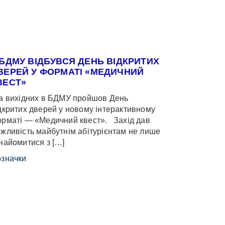
 БДМУ ВІДБУВСЯ ДЕНЬ ВІДКРИТИХ
ВЕРЕЙ У ФОРМАТІ «МЕДИЧНИЙ
ВЕСТ»
 вихідних в БДМУ пройшов День
дкритих дверей у новому інтерактивному
рматі — «Медичний квест». Захід дав
жливість майбутнім абітурієнтам не лише
найомитися з […]
значки