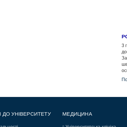
Р
3 
до
За
шв
ос
По
П ДО УНІВЕРСИТЕТУ
МЕДИЦИНА
альності
Університетська клініка