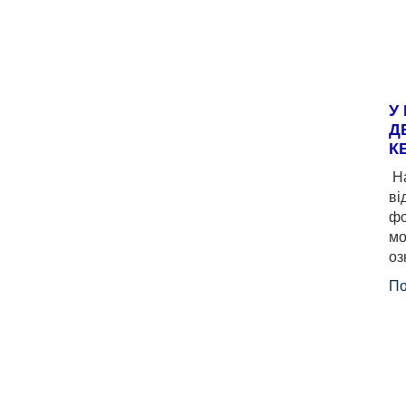
У
Д
К
На
ві
фо
мо
оз
По