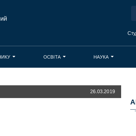
ний
Сту
НИКУ
ОСВІТА
НАУКА
26.03.2019
А