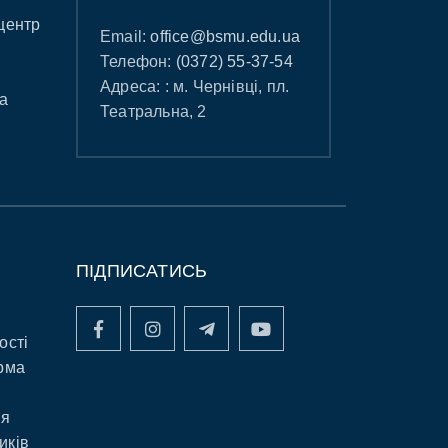
центр
Email:
office@bsmu.edu.ua
Телефон:
(0372) 55-37-54
Адреса: : м. Чернівці, пл.
а
Театральна, 2
ПІДПИСАТИСЬ
ості
рма
ня
иків