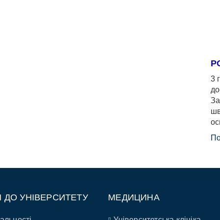
Р
3 
до
За
шв
ос
По
П ДО УНІВЕРСИТЕТУ
МЕДИЦИНА
альності
Університетська клініка