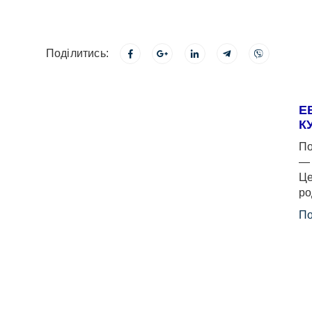
Поділитись:
Е
К
По
— 
Це
ро
По