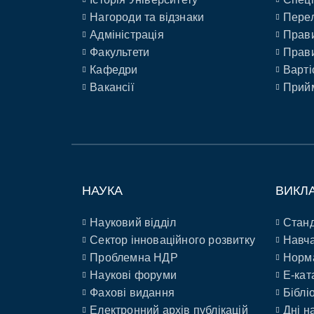
Нагороди та відзнаки
Перел
Адміністрація
Прави
Факультети
Прави
Кафедри
Варті
Вакансії
Прийм
НАУКА
ВИКЛ
Науковий відділ
Станд
Сектор інноваційного розвитку
Навча
Проблемна НДР
Норм
Наукові форуми
E-кат
Фахові видання
Біблі
Електронний архів публікацій
Дні н