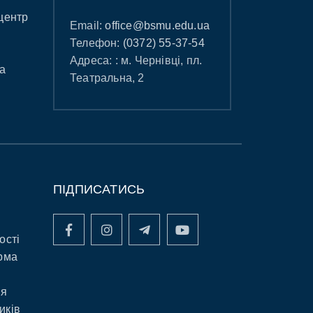
центр
Email:
office@bsmu.edu.ua
Телефон:
(0372) 55-37-54
Адреса: : м. Чернівці, пл.
а
Театральна, 2
ПІДПИСАТИСЬ
ості
рма
ня
иків