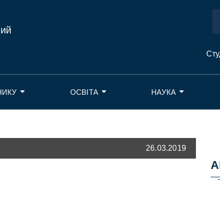
ний
Сту
НИКУ
ОСВІТА
НАУКА
26.03.2019
А