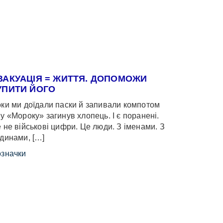
ВАКУАЦІЯ = ЖИТТЯ. ДОПОМОЖИ
УПИТИ ЙОГО
ки ми доїдали паски й запивали компотом
у «Мороку» загинув хлопець. І є поранені.
 не військові цифри. Це люди. З іменами. З
динами, […]
значки