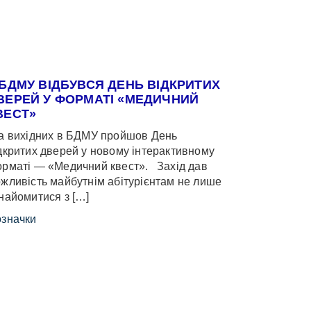
 БДМУ ВІДБУВСЯ ДЕНЬ ВІДКРИТИХ
ВЕРЕЙ У ФОРМАТІ «МЕДИЧНИЙ
ВЕСТ»
 вихідних в БДМУ пройшов День
дкритих дверей у новому інтерактивному
рматі — «Медичний квест». Захід дав
жливість майбутнім абітурієнтам не лише
найомитися з […]
значки