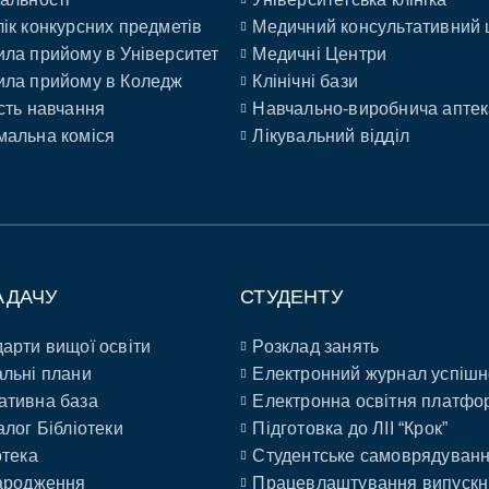
ік конкурсних предметів
Медичний консультативний 
ла прийому в Університет
Медичні Центри
ла прийому в Коледж
Клінічні бази
сть навчання
Навчально-виробнича аптек
альна коміся
Лікувальний відділ
АДАЧУ
СТУДЕНТУ
арти вищої освіти
Розклад занять
льні плани
Електронний журнал успішн
ативна база
Електронна освітня платфо
алог Бібліотеки
Підготовка до ЛІІ “Крок”
отека
Студентське самоврядуван
ародження
Працевлаштування випускн