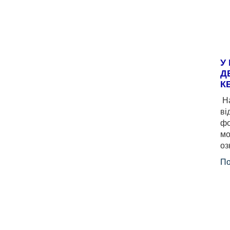
У
Д
К
На
ві
фо
мо
оз
По