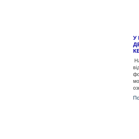
У
Д
К
На
ві
фо
мо
оз
По