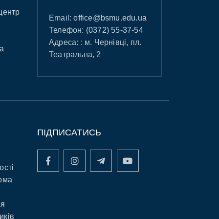
центр
Email:
office@bsmu.edu.ua
Телефон:
(0372) 55-37-54
Адреса: : м. Чернівці, пл.
а
Театральна, 2
ПІДПИСАТИСЬ
ості
рма
ня
иків