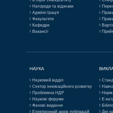
Нагороди та відзнаки
Перел
Адміністрація
Прави
Факультети
Прави
Кафедри
Варті
Вакансії
Прийм
НАУКА
ВИКЛ
Науковий відділ
Станд
Сектор інноваційного розвитку
Навча
Проблемна НДР
Норм
Наукові форуми
E-кат
Фахові видання
Біблі
Електронний архів публікацій
Дні н