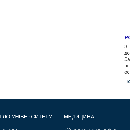
Р
3 
до
За
шв
ос
По
П ДО УНІВЕРСИТЕТУ
МЕДИЦИНА
альності
Університетська клініка