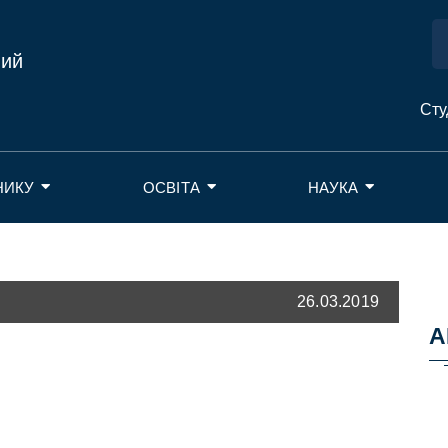
ний
Сту
НИКУ
ОСВІТА
НАУКА
26.03.2019
А