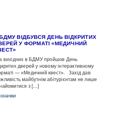
 БДМУ ВІДБУВСЯ ДЕНЬ ВІДКРИТИХ
ВЕРЕЙ У ФОРМАТІ «МЕДИЧНИЙ
ВЕСТ»
 вихідних в БДМУ пройшов День
дкритих дверей у новому інтерактивному
рматі — «Медичний квест». Захід дав
жливість майбутнім абітурієнтам не лише
найомитися з […]
значки