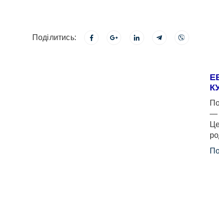
Поділитись:
Е
К
По
— 
Це
ро
По