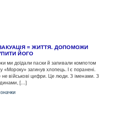
ВАКУАЦІЯ = ЖИТТЯ. ДОПОМОЖИ
УПИТИ ЙОГО
ки ми доїдали паски й запивали компотом
у «Мороку» загинув хлопець. І є поранені.
 не військові цифри. Це люди. З іменами. З
динами, […]
значки