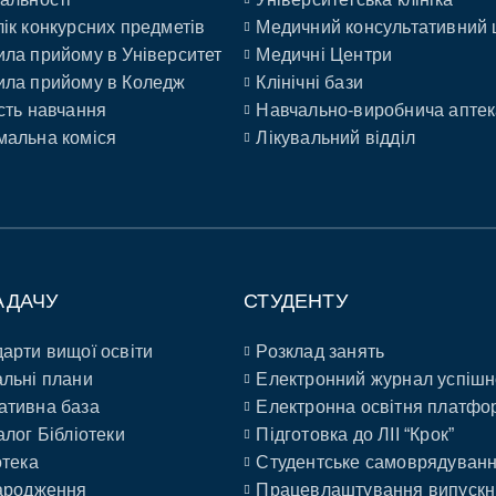
ік конкурсних предметів
Медичний консультативний 
ла прийому в Університет
Медичні Центри
ла прийому в Коледж
Клінічні бази
сть навчання
Навчально-виробнича аптек
альна коміся
Лікувальний відділ
АДАЧУ
СТУДЕНТУ
арти вищої освіти
Розклад занять
льні плани
Електронний журнал успішн
ативна база
Електронна освітня платфо
алог Бібліотеки
Підготовка до ЛІІ “Крок”
отека
Студентське самоврядуван
ародження
Працевлаштування випускн