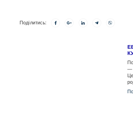
Поділитись:
Е
К
По
— 
Це
ро
По