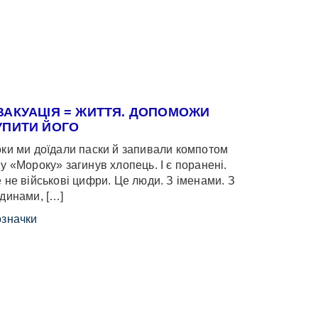
ВАКУАЦІЯ = ЖИТТЯ. ДОПОМОЖИ
УПИТИ ЙОГО
ки ми доїдали паски й запивали компотом
у «Мороку» загинув хлопець. І є поранені.
 не військові цифри. Це люди. З іменами. З
динами, […]
значки