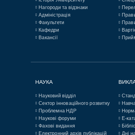
Нагороди та відзнаки
Перел
Адміністрація
Прави
Факультети
Прави
Кафедри
Варті
Вакансії
Прийм
НАУКА
ВИКЛ
Науковий відділ
Станд
Сектор інноваційного розвитку
Навча
Проблемна НДР
Норм
Наукові форуми
E-кат
Фахові видання
Біблі
Електронний архів публікацій
Дні н