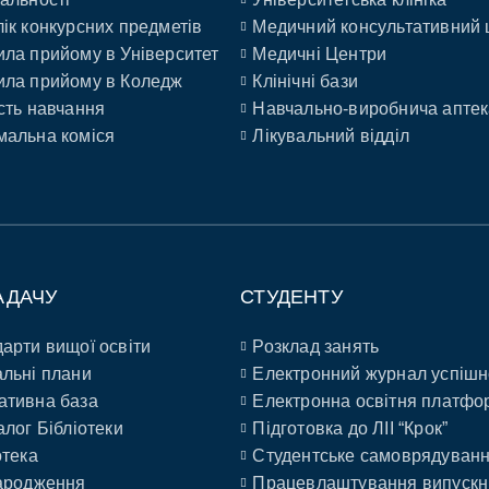
ік конкурсних предметів
Медичний консультативний 
ла прийому в Університет
Медичні Центри
ла прийому в Коледж
Клінічні бази
сть навчання
Навчально-виробнича аптек
альна коміся
Лікувальний відділ
АДАЧУ
СТУДЕНТУ
арти вищої освіти
Розклад занять
льні плани
Електронний журнал успішн
ативна база
Електронна освітня платфо
алог Бібліотеки
Підготовка до ЛІІ “Крок”
отека
Студентське самоврядуван
ародження
Працевлаштування випускн