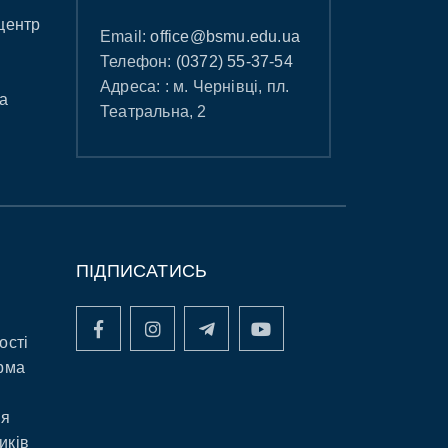
центр
Email:
office@bsmu.edu.ua
Телефон:
(0372) 55-37-54
Адреса: : м. Чернівці, пл.
а
Театральна, 2
ПІДПИСАТИСЬ
ості
рма
ня
иків