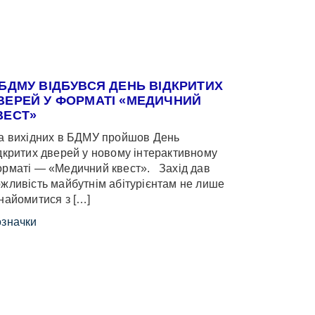
 БДМУ ВІДБУВСЯ ДЕНЬ ВІДКРИТИХ
ВЕРЕЙ У ФОРМАТІ «МЕДИЧНИЙ
ВЕСТ»
 вихідних в БДМУ пройшов День
дкритих дверей у новому інтерактивному
рматі — «Медичний квест». Захід дав
жливість майбутнім абітурієнтам не лише
найомитися з […]
значки