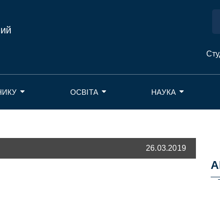
ний
Сту
НИКУ
ОСВІТА
НАУКА
26.03.2019
А