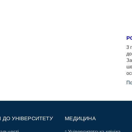
Р
3 
до
За
шв
ос
По
П ДО УНІВЕРСИТЕТУ
МЕДИЦИНА
альності
Університетська клініка