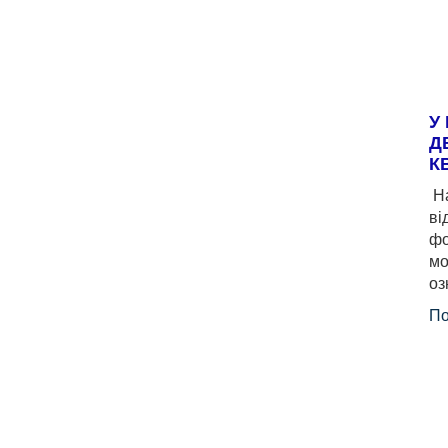
У
Д
К
На
ві
фо
мо
оз
По