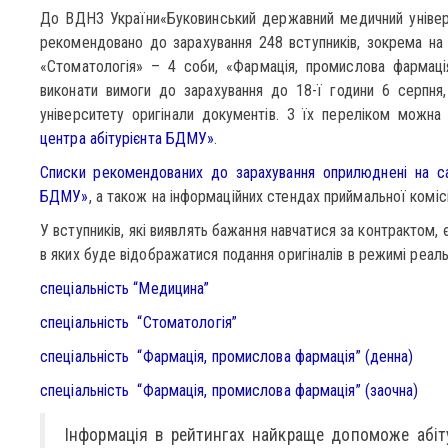
До ВДНЗ України«Буковинський державний медичний універ
рекомендовано до зарахування 248 вступників, зокрема на
«Стоматологія» – 4 соби, «Фармація, промислова фармаці
виконати вимоги до зарахування до 18-ї години 6 серпня
університету оригінали документів. З їх переліком можн
центра абітурієнта БДМУ»
.
Списки рекомендованих до зарахування оприлюднені на сай
БДМУ»
, а також на інформаційних стендах приймальної комісі
У вступників, які виявлять бажання навчатися за контрактом,
в яких буде відображатися подання оригіналів в режимі реаль
спеціальність “Медицина”
спеціальність “Стоматологія”
спеціальність “Фармація, промислова фармація” (денна)
спеціальність “Фармація, промислова фармація” (заочна)
Інформація в рейтингах найкраще допоможе абіт