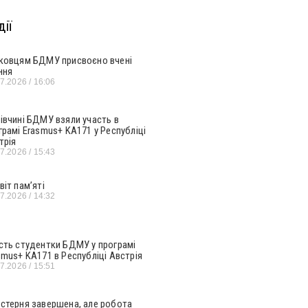
ії
ковцям БДМУ присвоєно вчені
ння
07.2026
16:06
івчині БДМУ взяли участь в
грамі Erasmus+ KA171 у Республіці
трія
07.2026
15:43
віт пам’яті
07.2026
14:32
сть студентки БДМУ у програмі
smus+ KA171 в Республіці Австрія
07.2026
15:51
стерня завершена, але робота