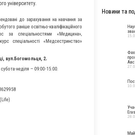
го університету.
Новини та под
ндовані до зарахування на навчання за
добутого раніше освітньо-кваліфікаційного
Нау
зва
с за спеціальностями «Медицина»,
15.
курс спеціальності «Медсестринство»
Фах
про
і, вул.Богомольця, 2.
Авс
27.
 субота-неділя – 09:00-15:00.
Пос
10.
-3629958
Life)
Уча
Era
28.
Май