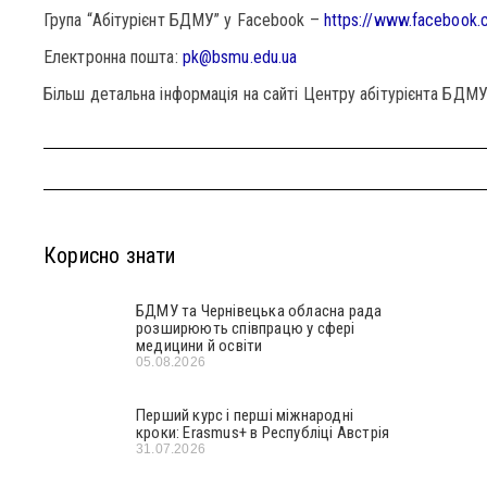
Група “Абітурієнт БДМУ” у Facebook –
https://www.facebook
Електронна пошта:
pk@bsmu.edu.ua
Більш детальна інформація на сайті Центру абітурієнта БДМУ
Корисно знати
БДМУ та Чернівецька обласна рада
розширюють співпрацю у сфері
медицини й освіти
05.08.2026
Перший курс і перші міжнародні
кроки: Erasmus+ в Республіці Австрія
31.07.2026