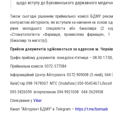
щодо вступу до Буковинського державного медично
Також сьогодні рішенням приймальної комісії БДМУ рекоме
контрактом абітурієнти, які вступали на навчання на основі з
рівня молодшого спеціаліста або бакалавра (2 кур
«Стоматологія»та «Фармація, промислова фармація», 1 
(бакалавр та магістр)).
Прийом документів здійснюється за адресою м. Чернівц
Графік прийому документів: понеділок-п’ятниця – 08.30-17:00,
Приймальна комісія: 0372-577584
Інформаційний Центр Абітурієнта: 0372-909008 (5-ліній), 044
КиївСтар 098-7478507 ·МТС (Vodafone) 050-9545467·Lifecell (
093-3826599 ·Інтертелеком 094-9921008 · 044-3629958
Спілкування у
Viber
Канал “Абітурієнт БДМУ” в Telegram –
https://t.me/bsmuab