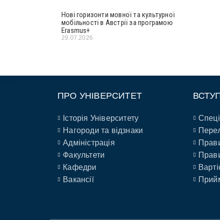
Нові горизонти мовної та культурної
мобільності в Австрії за програмою
Erasmus+
29.07.2026
ПРО УНІВЕРСИТЕТ
ВСТУ
Історія Університету
Спеці
Нагороди та відзнаки
Перел
Адміністрація
Прави
Факультети
Прави
Кафедри
Варті
Вакансії
Прийм