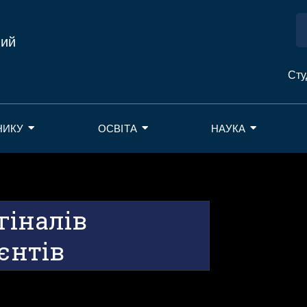
ний
Сту
НИКУ
ОСВІТА
НАУКА
гіналів
єнтів