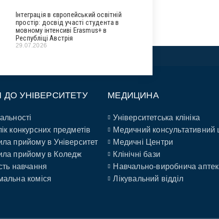
Інтеграція в європейський освітній
простір: досвід участі студента в
мовному інтенсиві Erasmus+ в
Республіці Австрія
29.07.2026
П ДО УНІВЕРСИТЕТУ
МЕДИЦИНА
альності
Університетська клініка
ік конкурсних предметів
Медичний консультативний 
ла прийому в Університет
Медичні Центри
ла прийому в Коледж
Клінічні бази
сть навчання
Навчально-виробнича аптек
альна коміся
Лікувальний відділ