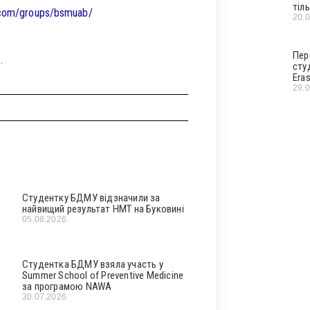
тіл
.com/groups/bsmuab/
20.
Пер
.
сту
Era
29.
Студентку БДМУ відзначили за
найвищий результат НМТ на Буковині
05.08.2026
Студентка БДМУ взяла участь у
Summer School of Preventive Medicine
за програмою NAWA
30.07.2026