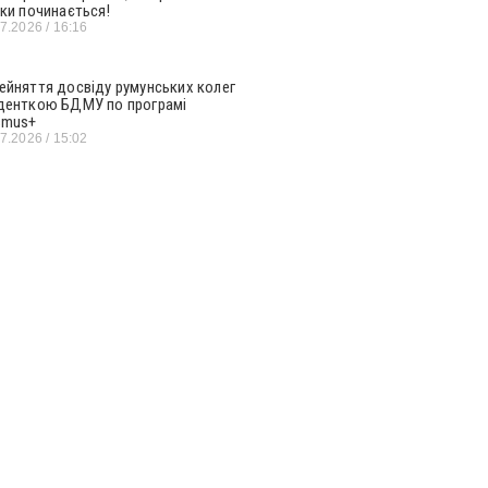
ьки починається!
07.2026
16:16
ейняття досвіду румунських колег
денткою БДМУ по програмі
smus+
07.2026
15:02