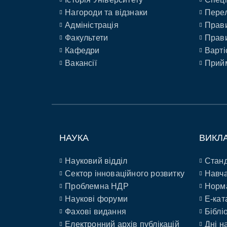
Нагороди та відзнаки
Перел
Адміністрація
Прави
Факультети
Прави
Кафедри
Варті
Вакансії
Прийм
НАУКА
ВИКЛ
Науковий відділ
Станд
Сектор інноваційного розвитку
Навча
Проблемна НДР
Норм
Наукові форуми
E-кат
Фахові видання
Біблі
Електронний архів публікацій
Дні н