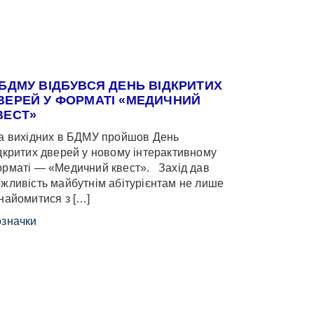
 БДМУ ВІДБУВСЯ ДЕНЬ ВІДКРИТИХ
ВЕРЕЙ У ФОРМАТІ «МЕДИЧНИЙ
ВЕСТ»
 вихідних в БДМУ пройшов День
дкритих дверей у новому інтерактивному
рматі — «Медичний квест». Захід дав
жливість майбутнім абітурієнтам не лише
найомитися з […]
значки