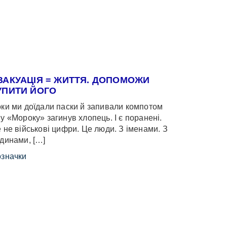
ВАКУАЦІЯ = ЖИТТЯ. ДОПОМОЖИ
УПИТИ ЙОГО
ки ми доїдали паски й запивали компотом
у «Мороку» загинув хлопець. І є поранені.
 не військові цифри. Це люди. З іменами. З
динами, […]
значки