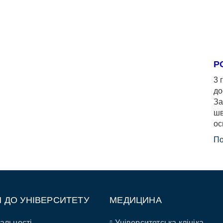
Р
3 
до
За
шв
ос
По
П ДО УНІВЕРСИТЕТУ
МЕДИЦИНА
альності
Університетська клініка