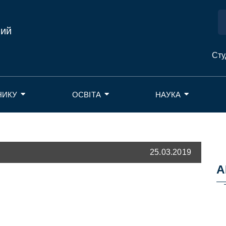
ний
Сту
НИКУ
ОСВІТА
НАУКА
25.03.2019
А