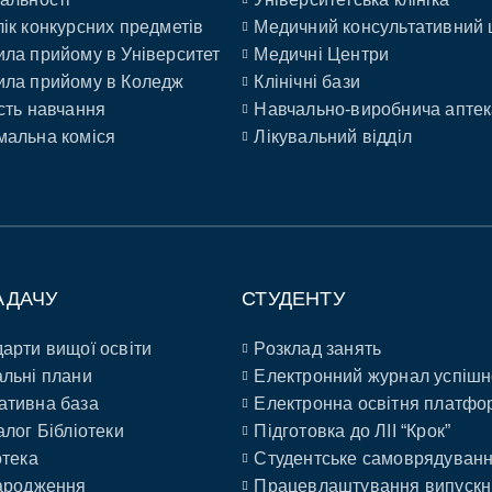
ік конкурсних предметів
Медичний консультативний 
ла прийому в Університет
Медичні Центри
ла прийому в Коледж
Клінічні бази
сть навчання
Навчально-виробнича аптек
альна коміся
Лікувальний відділ
АДАЧУ
СТУДЕНТУ
арти вищої освіти
Розклад занять
льні плани
Електронний журнал успішн
ативна база
Електронна освітня платфо
алог Бібліотеки
Підготовка до ЛІІ “Крок”
отека
Студентське самоврядуван
ародження
Працевлаштування випускн