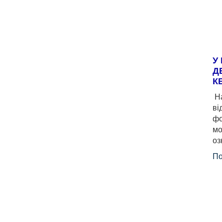
У
Д
К
На
ві
фо
мо
оз
По