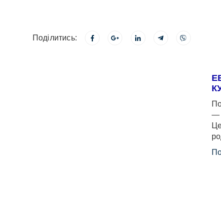
Поділитись:
Е
К
По
— 
Це
ро
По