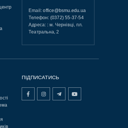
центр
Email:
office@bsmu.edu.ua
Телефон:
(0372) 55-37-54
Адреса: : м. Чернівці, пл.
а
Театральна, 2
ПІДПИСАТИСЬ
ості
рма
ня
иків