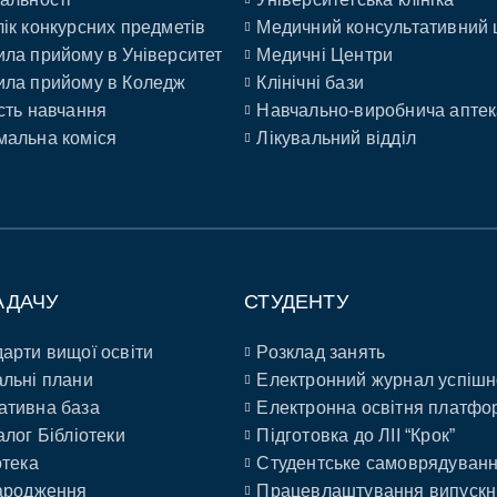
ік конкурсних предметів
Медичний консультативний 
ла прийому в Університет
Медичні Центри
ла прийому в Коледж
Клінічні бази
сть навчання
Навчально-виробнича аптек
альна коміся
Лікувальний відділ
АДАЧУ
СТУДЕНТУ
арти вищої освіти
Розклад занять
льні плани
Електронний журнал успішн
ативна база
Електронна освітня платфо
алог Бібліотеки
Підготовка до ЛІІ “Крок”
отека
Студентське самоврядуван
ародження
Працевлаштування випускн