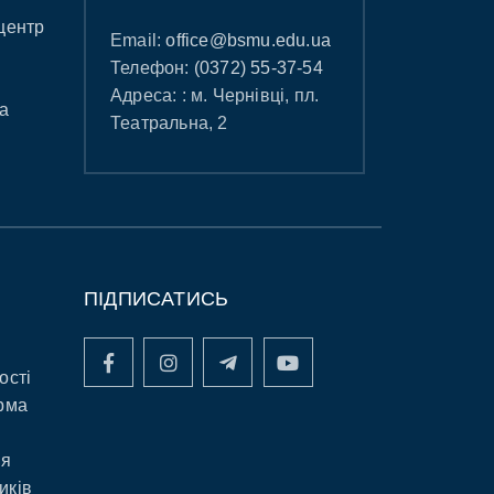
центр
Email:
office@bsmu.edu.ua
Телефон:
(0372) 55-37-54
Адреса: : м. Чернівці, пл.
а
Театральна, 2
ПІДПИСАТИСЬ
ості
рма
ня
иків