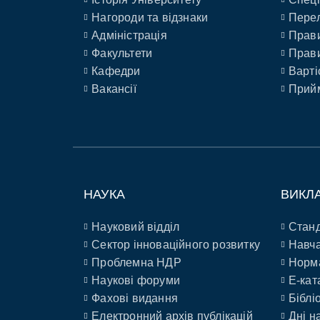
Нагороди та відзнаки
Перел
Адміністрація
Прави
Факультети
Прави
Кафедри
Варті
Вакансії
Прийм
НАУКА
ВИКЛ
Науковий відділ
Станд
Сектор інноваційного розвитку
Навча
Проблемна НДР
Норм
Наукові форуми
E-кат
Фахові видання
Біблі
Електронний архів публікацій
Дні н