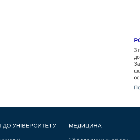
Р
3 
до
За
шв
ос
По
П ДО УНІВЕРСИТЕТУ
МЕДИЦИНА
альності
Університетська клініка