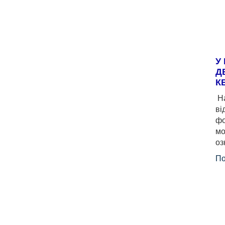
У
Д
К
На
ві
фо
мо
оз
По