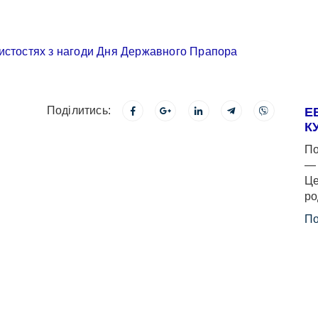
Поділитись:
Е
К
По
— 
Це
ро
По