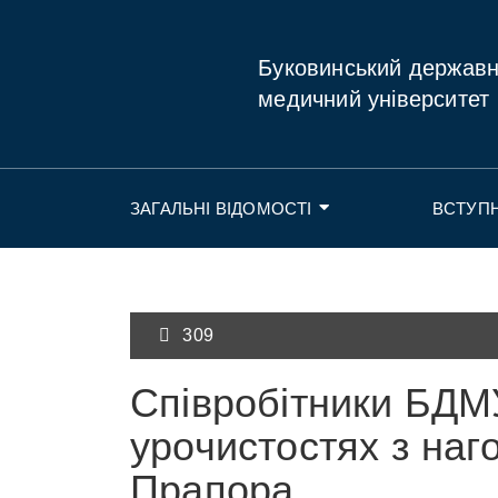
Буковинський держав
медичний університет
ЗАГАЛЬНІ ВІДОМОСТІ
ВСТУП
309
Співробітники БДМ
урочистостях з наг
Прапора