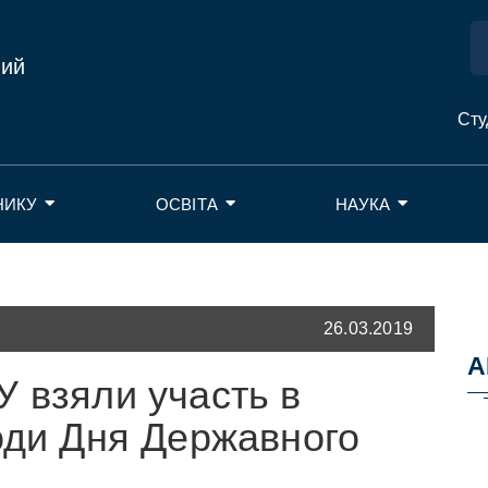
ний
Сту
НИКУ
ОСВІТА
НАУКА
26.03.2019
А
У взяли участь в
оди Дня Державного