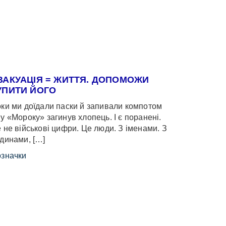
ВАКУАЦІЯ = ЖИТТЯ. ДОПОМОЖИ
УПИТИ ЙОГО
ки ми доїдали паски й запивали компотом
у «Мороку» загинув хлопець. І є поранені.
 не військові цифри. Це люди. З іменами. З
динами, […]
значки