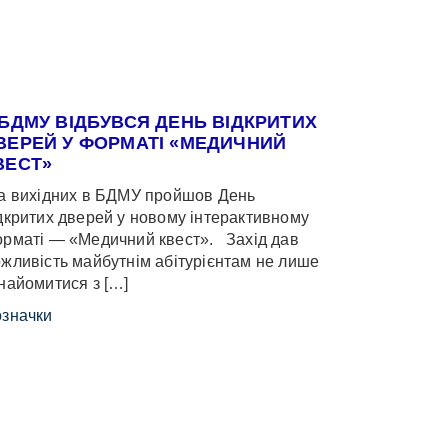
 БДМУ ВІДБУВСЯ ДЕНЬ ВІДКРИТИХ
ВЕРЕЙ У ФОРМАТІ «МЕДИЧНИЙ
ВЕСТ»
 вихідних в БДМУ пройшов День
дкритих дверей у новому інтерактивному
рматі — «Медичний квест». Захід дав
жливість майбутнім абітурієнтам не лише
найомитися з […]
значки