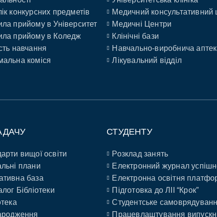
ік конкурсних предметів
Медичний консультативний 
ла прийому в Університет
Медичні Центри
ла прийому в Коледж
Клінічні бази
сть навчання
Навчально-виробнича аптек
альна коміся
Лікувальний відділ
АДАЧУ
СТУДЕНТУ
арти вищої освіти
Розклад занять
льні плани
Електронний журнал успішн
ативна база
Електронна освітня платфо
алог Бібліотеки
Підготовка до ЛІІ “Крок”
отека
Студентське самоврядуван
ародження
Працевлаштування випускн