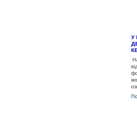
У
Д
К
На
ві
фо
мо
оз
По