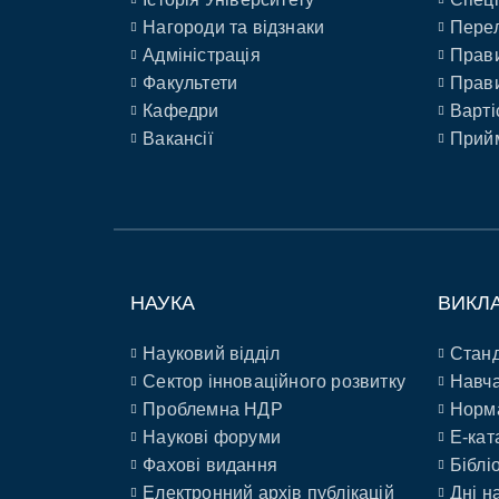
Нагороди та відзнаки
Перел
Адміністрація
Прави
Факультети
Прави
Кафедри
Варті
Вакансії
Прийм
НАУКА
ВИКЛ
Науковий відділ
Станд
Сектор інноваційного розвитку
Навча
Проблемна НДР
Норм
Наукові форуми
E-кат
Фахові видання
Біблі
Електронний архів публікацій
Дні н