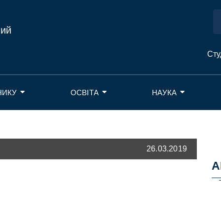
ний
Сту
НИКУ
ОСВІТА
НАУКА
26.03.2019
А