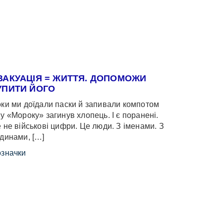
ВАКУАЦІЯ = ЖИТТЯ. ДОПОМОЖИ
УПИТИ ЙОГО
ки ми доїдали паски й запивали компотом
у «Мороку» загинув хлопець. І є поранені.
 не військові цифри. Це люди. З іменами. З
динами, […]
значки