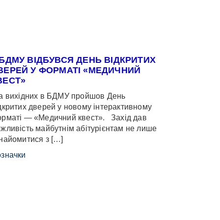
 БДМУ ВІДБУВСЯ ДЕНЬ ВІДКРИТИХ
ВЕРЕЙ У ФОРМАТІ «МЕДИЧНИЙ
ВЕСТ»
 вихідних в БДМУ пройшов День
дкритих дверей у новому інтерактивному
рматі — «Медичний квест». Захід дав
жливість майбутнім абітурієнтам не лише
найомитися з […]
значки