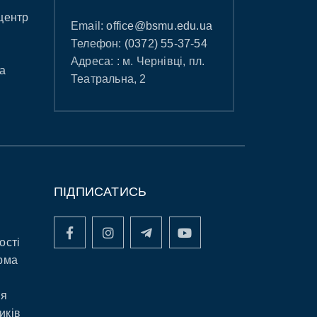
центр
Email:
office@bsmu.edu.ua
Телефон:
(0372) 55-37-54
Адреса: : м. Чернівці, пл.
а
Театральна, 2
ПІДПИСАТИСЬ
ості
рма
ня
иків