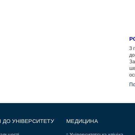
Р
3 
до
За
шв
ос
По
П ДО УНІВЕРСИТЕТУ
МЕДИЦИНА
альності
Університетська клініка