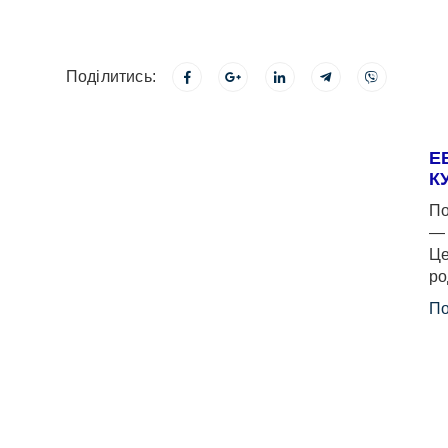
Поділитись:
Е
К
По
— 
Це
ро
По