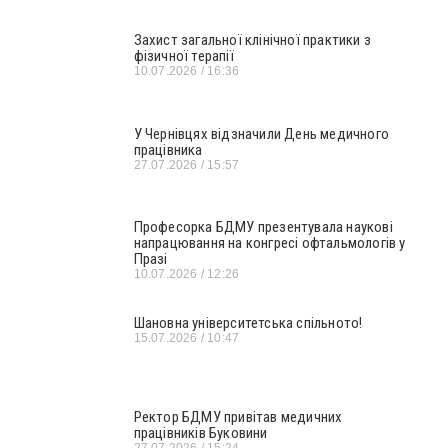
Захист загальної клінічної практики з
фізичної терапії
10.07.2026
16:36
У Чернівцях відзначили День медичного
працівника
27.07.2026
15:57
Професорка БДМУ презентувала наукові
напрацювання на конгресі офтальмологів у
Празі
10.07.2026
12:26
Шановна університетська спільното!
15.07.2026
10:47
Ректор БДМУ привітав медичних
працівників Буковини
27.07.2026
15:24