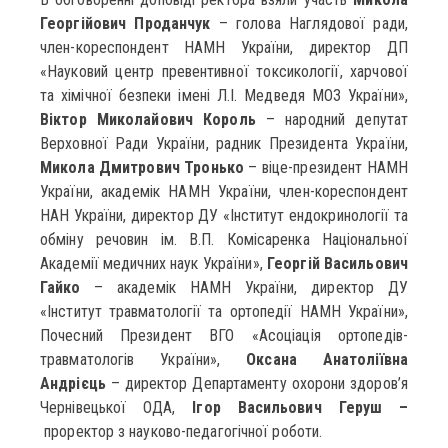
Георгійович Проданчук
– голова Наглядової ради,
член-кореспондент НАМН України, директор ДП
«Науковий центр превентивної токсикології, харчової
та хімічної безпеки імені Л.І. Медведя МОЗ України»,
Віктор Миколайович Король
– народний депутат
Верховної Ради України, радник Президента України,
Микола Дмитрович Тронько
– віце-президент НАМН
України, академік НАМН України, член-кореспондент
НАН України, директор ДУ «Інститут ендокринології та
обміну речовин ім. В.П. Комісаренка Національної
Академії медичних наук України»,
Георгій Васильович
Гайко
– академік НАМН України, директор ДУ
«Інститут травматології та ортопедії НАМН України»,
Почесний Президент ВГО «Асоціація ортопедів-
травматологів України»,
Оксана Анатоліївна
Андрієць
– директор Департаменту охорони здоров’я
Чернівецької ОДА,
Ігор Васильович Геруш –
проректор з науково-педагогічної роботи.