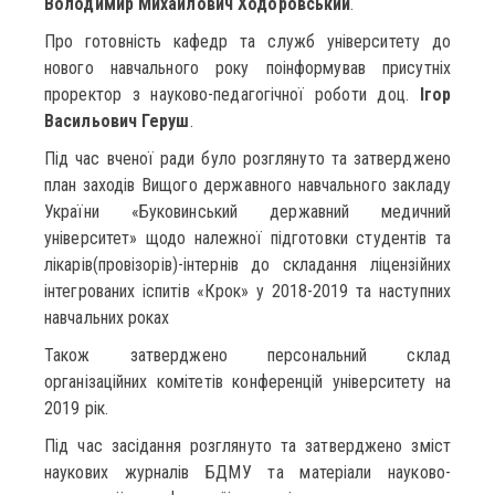
Володимир Михайлович Ходоровський
.
Про готовність кафедр та служб університету до
нового навчального року поінформував присутніх
проректор з науково-педагогічної роботи доц.
Ігор
Васильович Геруш
.
Під час вченої ради було розглянуто та затверджено
план заходів Вищого державного навчального закладу
України «Буковинський державний медичний
університет» щодо належної підготовки студентів та
лікарів(провізорів)-інтернів до складання ліцензійних
інтегрованих іспитів «Крок» у 2018-2019 та наступних
навчальних роках
Також затверджено персональний склад
організаційних комітетів конференцій університету на
2019 рік.
Під час засідання розглянуто та затверджено зміст
наукових журналів БДМУ та матеріали науково-