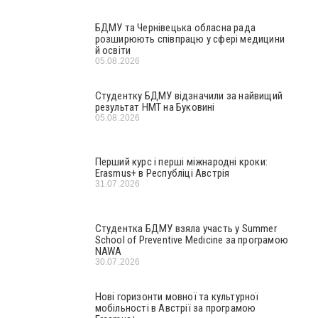
БДМУ та Чернівецька обласна рада
розширюють співпрацю у сфері медицини
й освіти
05.08.2026
Студентку БДМУ відзначили за найвищий
результат НМТ на Буковині
05.08.2026
Перший курс і перші міжнародні кроки:
Erasmus+ в Республіці Австрія
31.07.2026
Студентка БДМУ взяла участь у Summer
School of Preventive Medicine за програмою
NAWA
30.07.2026
Нові горизонти мовної та культурної
мобільності в Австрії за програмою