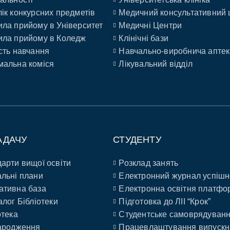
ік конкурсних предметів
Медичний консультативний 
ла прийому в Університет
Медичні Центри
ла прийому в Коледж
Клінічні бази
сть навчання
Навчально-виробнича аптек
альна коміся
Лікувальний відділ
АДАЧУ
СТУДЕНТУ
арти вищої освіти
Розклад занять
льні плани
Електронний журнал успішн
ативна база
Електронна освітня платфо
алог Бібліотеки
Підготовка до ЛІІ “Крок”
отека
Студентське самоврядуван
ародження
Працевлаштування випускн