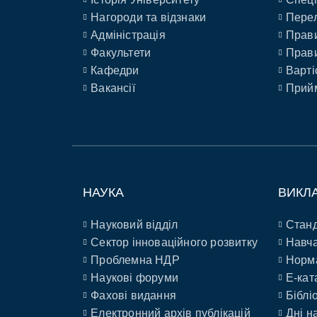
Нагороди та відзнаки
Перел
Адміністрація
Прави
Факультети
Прави
Кафедри
Варті
Вакансії
Прийм
НАУКА
ВИКЛ
Науковий відділ
Станд
Сектор інноваційного розвитку
Навча
Проблемна НДР
Норм
Наукові форуми
E-кат
Фахові видання
Біблі
Електронний архів публікацій
Дні н