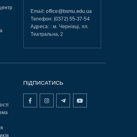
центр
Email:
office@bsmu.edu.ua
Телефон:
(0372) 55-37-54
Адреса: : м. Чернівці, пл.
а
Театральна, 2
ПІДПИСАТИСЬ
ості
рма
ня
иків