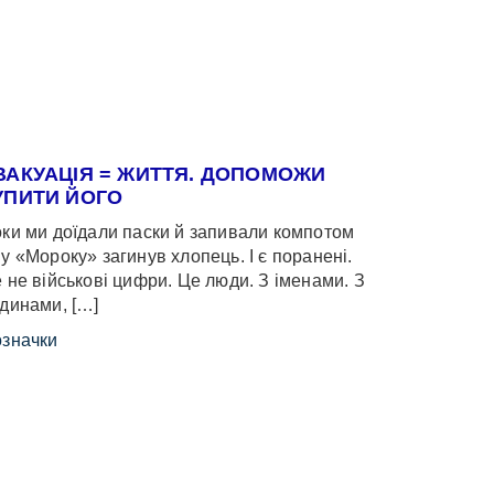
ВАКУАЦІЯ = ЖИТТЯ. ДОПОМОЖИ
УПИТИ ЙОГО
ки ми доїдали паски й запивали компотом
у «Мороку» загинув хлопець. І є поранені.
 не військові цифри. Це люди. З іменами. З
динами, […]
значки