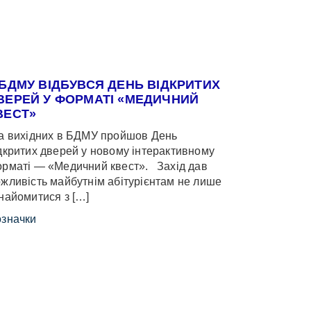
 БДМУ ВІДБУВСЯ ДЕНЬ ВІДКРИТИХ
ВЕРЕЙ У ФОРМАТІ «МЕДИЧНИЙ
ВЕСТ»
 вихідних в БДМУ пройшов День
дкритих дверей у новому інтерактивному
рматі — «Медичний квест». Захід дав
жливість майбутнім абітурієнтам не лише
найомитися з […]
значки