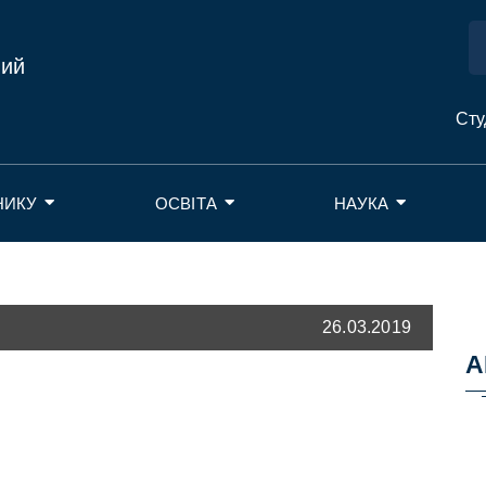
ний
Сту
НИКУ
ОСВІТА
НАУКА
26.03.2019
А