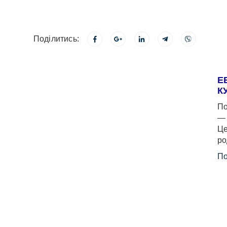
Поділитись:
Е
К
По
— 
Це
ро
По