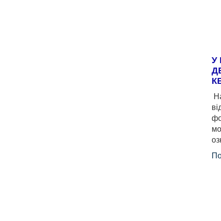
У
Д
К
На
ві
фо
мо
оз
По