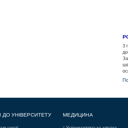
Р
3 
до
За
шв
ос
По
П ДО УНІВЕРСИТЕТУ
МЕДИЦИНА
альності
Університетська клініка