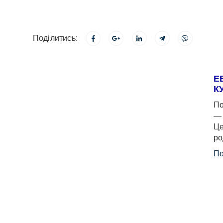
Поділитись:
Е
К
По
— 
Це
ро
По