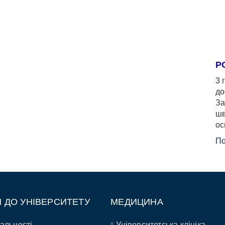
Р
3 
до
За
шв
ос
По
П ДО УНІВЕРСИТЕТУ
МЕДИЦИНА
альності
Університетська клініка