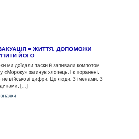
ВАКУАЦІЯ = ЖИТТЯ. ДОПОМОЖИ
УПИТИ ЙОГО
ки ми доїдали паски й запивали компотом
у «Мороку» загинув хлопець. І є поранені.
 не військові цифри. Це люди. З іменами. З
динами, […]
значки