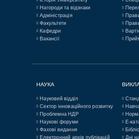
Нагороди та відзнаки
Перел
Адміністрація
Прави
Факультети
Прави
Кафедри
Варті
Вакансії
Прийм
НАУКА
ВИКЛ
Науковий відділ
Станд
Сектор інноваційного розвитку
Навча
Проблемна НДР
Норм
Наукові форуми
E-кат
Фахові видання
Біблі
Електронний архів публікацій
Дні н