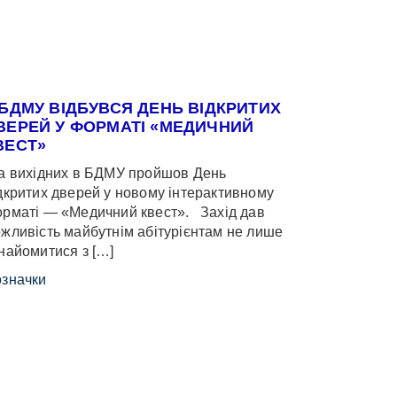
 БДМУ ВІДБУВСЯ ДЕНЬ ВІДКРИТИХ
ВЕРЕЙ У ФОРМАТІ «МЕДИЧНИЙ
ВЕСТ»
 вихідних в БДМУ пройшов День
дкритих дверей у новому інтерактивному
рматі — «Медичний квест». Захід дав
жливість майбутнім абітурієнтам не лише
найомитися з […]
значки