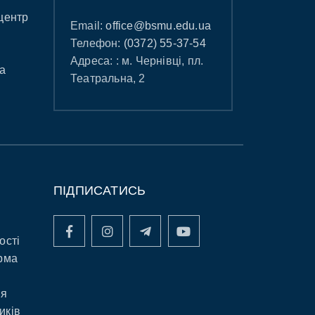
центр
Email:
office@bsmu.edu.ua
Телефон:
(0372) 55-37-54
Адреса: : м. Чернівці, пл.
а
Театральна, 2
ПІДПИСАТИСЬ
ості
рма
ня
иків