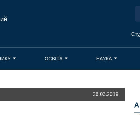
ний
Сту
НИКУ
ОСВІТА
НАУКА
26.03.2019
А