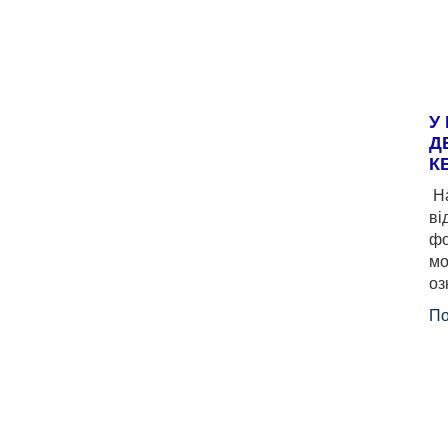
У
Д
К
На
ві
фо
мо
оз
По