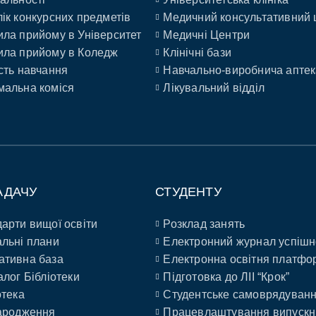
ік конкурсних предметів
Медичний консультативний 
ла прийому в Університет
Медичні Центри
ла прийому в Коледж
Клінічні бази
сть навчання
Навчально-виробнича аптек
альна коміся
Лікувальний відділ
АДАЧУ
СТУДЕНТУ
арти вищої освіти
Розклад занять
льні плани
Електронний журнал успішн
ативна база
Електронна освітня платфо
алог Бібліотеки
Підготовка до ЛІІ “Крок”
отека
Студентське самоврядуван
ародження
Працевлаштування випускн