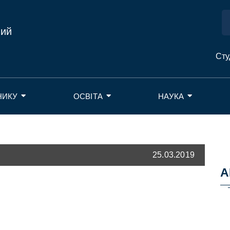
ний
Сту
НИКУ
ОСВІТА
НАУКА
25.03.2019
А