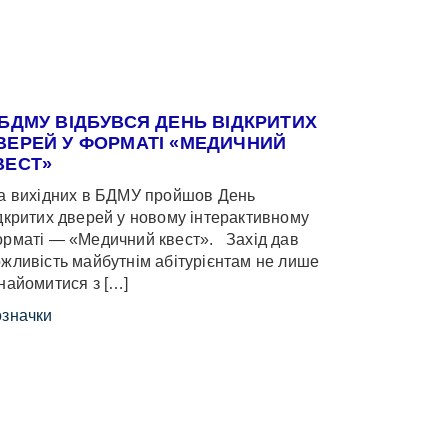
 БДМУ ВІДБУВСЯ ДЕНЬ ВІДКРИТИХ
ВЕРЕЙ У ФОРМАТІ «МЕДИЧНИЙ
ВЕСТ»
 вихідних в БДМУ пройшов День
дкритих дверей у новому інтерактивному
рматі — «Медичний квест». Захід дав
жливість майбутнім абітурієнтам не лише
найомитися з […]
значки