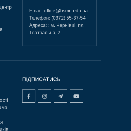
центр
Email:
office@bsmu.edu.ua
Телефон:
(0372) 55-37-54
Адреса: : м. Чернівці, пл.
а
Театральна, 2
ПІДПИСАТИСЬ
ості
рма
ня
иків