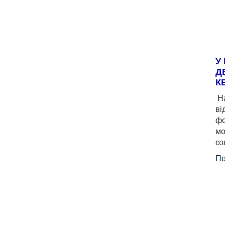
У
Д
К
На
ві
фо
мо
оз
По