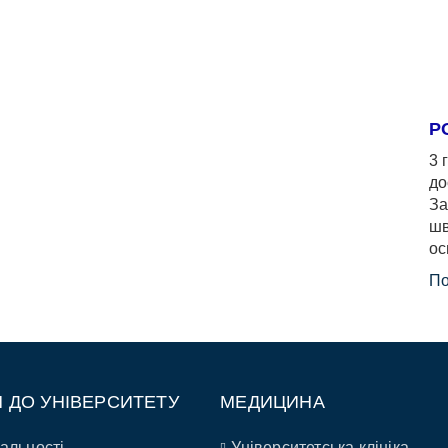
Р
3 
до
За
шв
ос
По
П ДО УНІВЕРСИТЕТУ
МЕДИЦИНА
альності
Університетська клініка