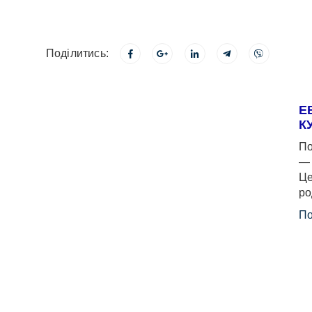
Поділитись:
Е
К
По
— 
Це
ро
По