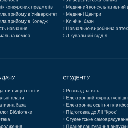
ік конкурсних предметів
Медичний консультативний 
ла прийому в Університет
Медичні Центри
ла прийому в Коледж
Клінічні бази
сть навчання
Навчально-виробнича аптек
альна коміся
Лікувальний відділ
АДАЧУ
СТУДЕНТУ
арти вищої освіти
Розклад занять
льні плани
Електронний журнал успішн
ативна база
Електронна освітня платфо
алог Бібліотеки
Підготовка до ЛІІ “Крок”
отека
Студентське самоврядуван
ародження
Працевлаштування випускн