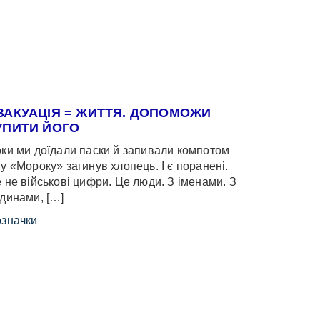
ВАКУАЦІЯ = ЖИТТЯ. ДОПОМОЖИ
УПИТИ ЙОГО
ки ми доїдали паски й запивали компотом
у «Мороку» загинув хлопець. І є поранені.
 не військові цифри. Це люди. З іменами. З
динами, […]
значки