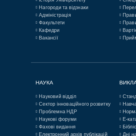
Нагороди та відзнаки
Перел
Адміністрація
Прави
Факультети
Прави
Кафедри
Варті
Вакансії
Прийм
НАУКА
ВИКЛ
Науковий відділ
Станд
Сектор інноваційного розвитку
Навча
Проблемна НДР
Норм
Наукові форуми
E-кат
Фахові видання
Біблі
Електронний архів публікацій
Дні н