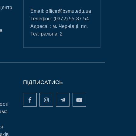
центр
Email:
office@bsmu.edu.ua
Телефон:
(0372) 55-37-54
Адреса: : м. Чернівці, пл.
а
Театральна, 2
ПІДПИСАТИСЬ
ості
рма
ня
иків