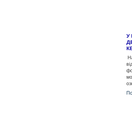
У
Д
К
На
ві
фо
мо
оз
По