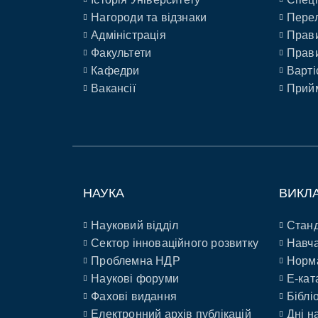
Нагороди та відзнаки
Перел
Адміністрація
Прави
Факультети
Прави
Кафедри
Варті
Вакансії
Прийм
НАУКА
ВИКЛ
Науковий відділ
Станд
Сектор інноваційного розвитку
Навча
Проблемна НДР
Норм
Наукові форуми
E-кат
Фахові видання
Біблі
Електронний архів публікацій
Дні н