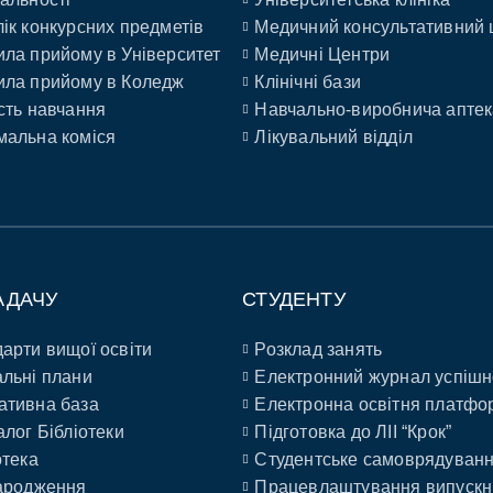
ік конкурсних предметів
Медичний консультативний 
ла прийому в Університет
Медичні Центри
ла прийому в Коледж
Клінічні бази
сть навчання
Навчально-виробнича аптек
альна коміся
Лікувальний відділ
АДАЧУ
СТУДЕНТУ
арти вищої освіти
Розклад занять
льні плани
Електронний журнал успішн
ативна база
Електронна освітня платфо
алог Бібліотеки
Підготовка до ЛІІ “Крок”
отека
Студентське самоврядуван
ародження
Працевлаштування випускн