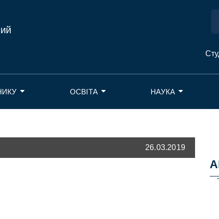
ний
Сту
НИКУ
ОСВІТА
НАУКА
26.03.2019
А