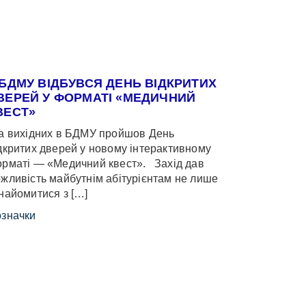
 БДМУ ВІДБУВСЯ ДЕНЬ ВІДКРИТИХ
ВЕРЕЙ У ФОРМАТІ «МЕДИЧНИЙ
ВЕСТ»
 вихідних в БДМУ пройшов День
дкритих дверей у новому інтерактивному
рматі — «Медичний квест». Захід дав
жливість майбутнім абітурієнтам не лише
найомитися з […]
значки