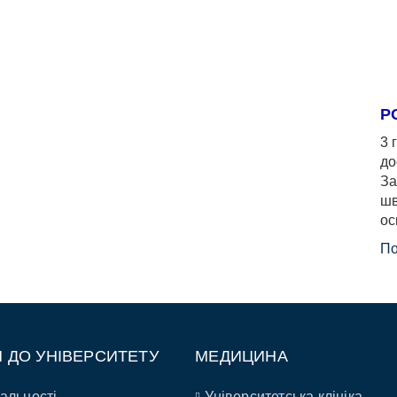
Р
3 
до
За
шв
ос
По
П ДО УНІВЕРСИТЕТУ
МЕДИЦИНА
альності
Університетська клініка