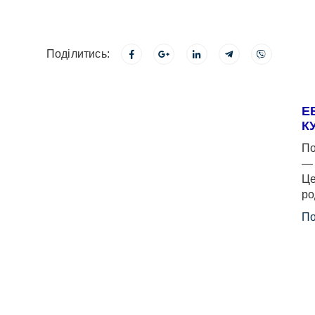
Поділитись:
Е
К
По
— 
Це
ро
По