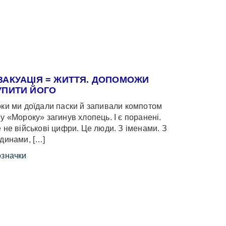
ВАКУАЦІЯ = ЖИТТЯ. ДОПОМОЖИ
УПИТИ ЙОГО
ки ми доїдали паски й запивали компотом
у «Мороку» загинув хлопець. І є поранені.
 не військові цифри. Це люди. З іменами. З
динами, […]
значки