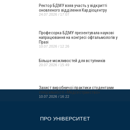
Ректор БДМУ взяв участь у відкритті
оновленого відділення Кардіоцентру
24.07.2026
17:07
Професорка БДМУ презентувала наукові
напрацювання на конгресі офтальмологів у
Празі
10.07.2026
12:26
Більше можливостей для вступників
20.07.2026
15:49
Захист виробничої практики студентами
спеціальності «Медсестринство»
10.07.2026
16:22
ПРО УНІВЕРСИТЕТ