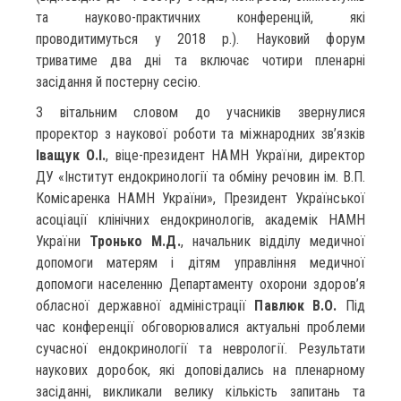
та науково-практичних конференцій, які
проводитимуться у 2018 р.). Науковий форум
триватиме два дні та включає чотири пленарні
засідання й постерну сесію.
З вітальним словом до учасників звернулися
проректор з наукової роботи та міжнародних зв’язків
Іващук О.І.
, віце-президент НАМН України, директор
ДУ «Інститут ендокринології та обміну речовин ім. В.П.
Комісаренка НАМН України», Президент Української
асоціації клінічних ендокринологів, академік НАМН
України
Тронько М.Д.
, начальник відділу медичної
допомоги матерям і дітям управління медичної
допомоги населенню Департаменту охорони здоров’я
обласної державної адміністрації
Павлюк В.О.
Під
час конференції обговорювалися актуальні проблеми
сучасної ендокринології та неврології. Результати
наукових доробок, які доповідались на пленарному
засіданні, викликали велику кількість запитань та