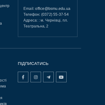
центр
Email:
office@bsmu.edu.ua
Телефон:
(0372) 55-37-54
Адреса: : м. Чернівці, пл.
а
Театральна, 2
ПІДПИСАТИСЬ
ості
рма
ня
иків