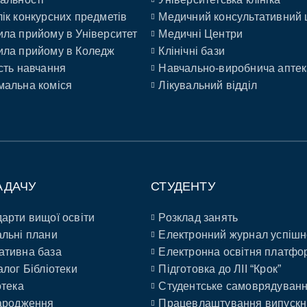
ік конкурсних предметів
Медичний консультативний 
ла прийому в Університет
Медичні Центри
ла прийому в Коледж
Клінічні бази
сть навчання
Навчально-виробнича аптек
альна коміся
Лікувальний відділ
АДАЧУ
СТУДЕНТУ
арти вищої освіти
Розклад занять
льні плани
Електронний журнал успішн
ативна база
Електронна освітня платфо
алог Бібліотеки
Підготовка до ЛІІ “Крок”
отека
Студентське самоврядуван
ародження
Працевлаштування випускн