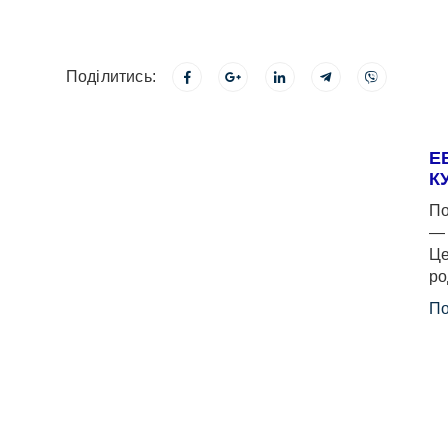
Поділитись:
Е
К
По
— 
Це
ро
По