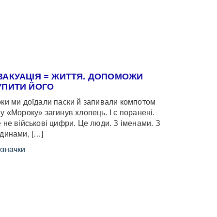
ВАКУАЦІЯ = ЖИТТЯ. ДОПОМОЖИ
УПИТИ ЙОГО
ки ми доїдали паски й запивали компотом
у «Мороку» загинув хлопець. І є поранені.
 не військові цифри. Це люди. З іменами. З
динами, […]
значки