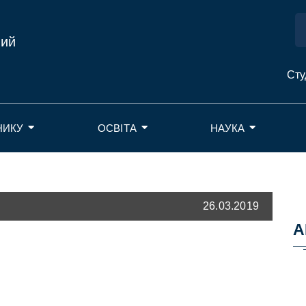
ний
Сту
НИКУ
ОСВІТА
НАУКА
26.03.2019
А