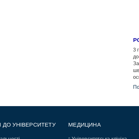
Р
3 
до
За
шв
ос
По
П ДО УНІВЕРСИТЕТУ
МЕДИЦИНА
альності
Університетська клініка