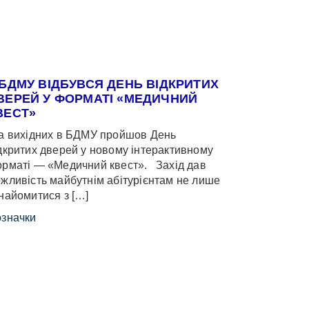
 БДМУ ВІДБУВСЯ ДЕНЬ ВІДКРИТИХ
ВЕРЕЙ У ФОРМАТІ «МЕДИЧНИЙ
ВЕСТ»
 вихідних в БДМУ пройшов День
дкритих дверей у новому інтерактивному
рматі — «Медичний квест». Захід дав
жливість майбутнім абітурієнтам не лише
найомитися з […]
значки