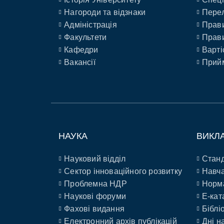
Нагороди та відзнаки
Перел
Адміністрація
Прави
Факультети
Прави
Кафедри
Варті
Вакансії
Прийм
НАУКА
ВИКЛ
Науковий відділ
Станд
Сектор інноваційного розвитку
Навча
Проблемна НДР
Норм
Наукові форуми
E-кат
Фахові видання
Біблі
Електронний архів публікацій
Дні н