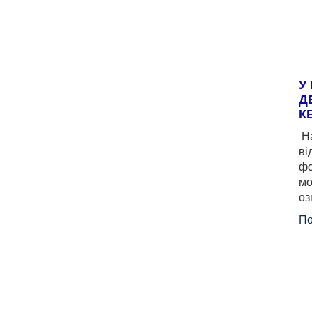
У
Д
К
На
ві
фо
мо
оз
По