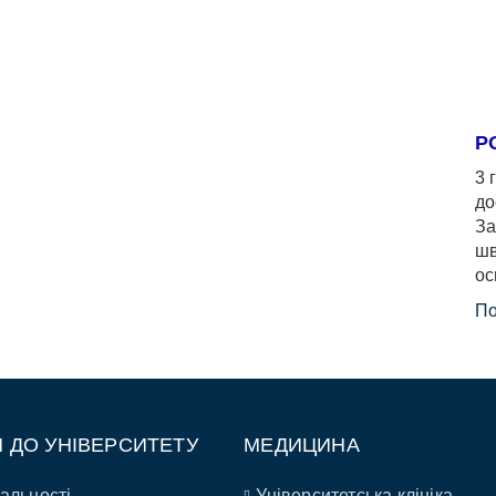
Р
3 
до
За
шв
ос
По
П ДО УНІВЕРСИТЕТУ
МЕДИЦИНА
альності
Університетська клініка