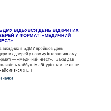
 БДМУ ВІДБУВСЯ ДЕНЬ ВІДКРИТИХ
ВЕРЕЙ У ФОРМАТІ «МЕДИЧНИЙ
ВЕСТ»
 вихідних в БДМУ пройшов День
дкритих дверей у новому інтерактивному
рматі — «Медичний квест». Захід дав
жливість майбутнім абітурієнтам не лише
найомитися з […]
значки