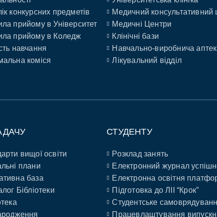
ік конкурсних предметів
Медичний консультативний 
ла прийому в Університет
Медичні Центри
ла прийому в Коледж
Клінічні бази
сть навчання
Навчально-виробнича аптек
альна коміся
Лікувальний відділ
АДАЧУ
СТУДЕНТУ
арти вищої освіти
Розклад занять
льні плани
Електронний журнал успішн
ативна база
Електронна освітня платфо
алог Бібліотеки
Підготовка до ЛІІ “Крок”
отека
Студентське самоврядуван
ародження
Працевлаштування випускн