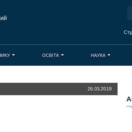
ний
Сту
НИКУ
ОСВІТА
НАУКА
26.03.2019
А