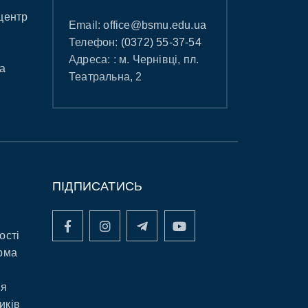
центр
Email:
office@bsmu.edu.ua
Телефон:
(0372) 55-37-54
Адреса: : м. Чернівці, пл.
а
Театральна, 2
ПІДПИСАТИСЬ
ості
рма
ня
иків