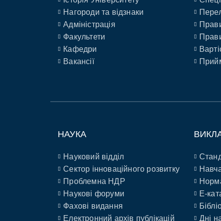
Нагороди та відзнаки
Перел
Адміністрація
Прави
Факультети
Прави
Кафедри
Варті
Вакансії
Прийм
НАУКА
ВИКЛ
Науковий відділ
Станд
Сектор інноваційного розвитку
Навча
Проблемна НДР
Норм
Наукові форуми
E-кат
Фахові видання
Біблі
Електронний архів публікацій
Дні н