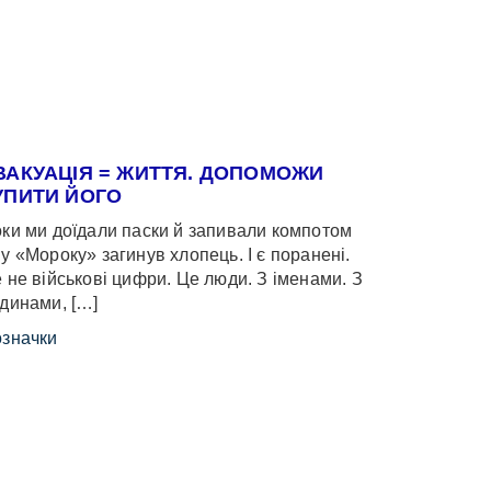
ВАКУАЦІЯ = ЖИТТЯ. ДОПОМОЖИ
УПИТИ ЙОГО
ки ми доїдали паски й запивали компотом
у «Мороку» загинув хлопець. І є поранені.
 не військові цифри. Це люди. З іменами. З
динами, […]
значки