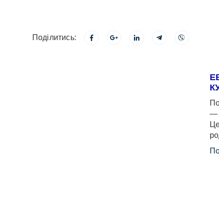
Поділитись:
Е
К
По
— 
Це
ро
По