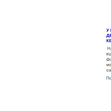
У
Д
К
На
ві
фо
мо
оз
По