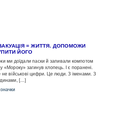
ВАКУАЦІЯ = ЖИТТЯ. ДОПОМОЖИ
УПИТИ ЙОГО
ки ми доїдали паски й запивали компотом
у «Мороку» загинув хлопець. І є поранені.
 не військові цифри. Це люди. З іменами. З
динами, […]
значки