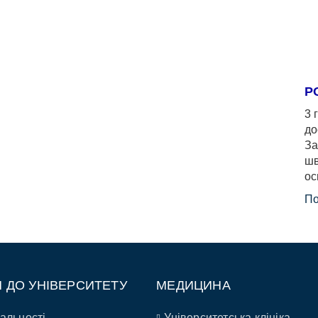
Р
3 
до
За
шв
ос
По
П ДО УНІВЕРСИТЕТУ
МЕДИЦИНА
альності
Університетська клініка