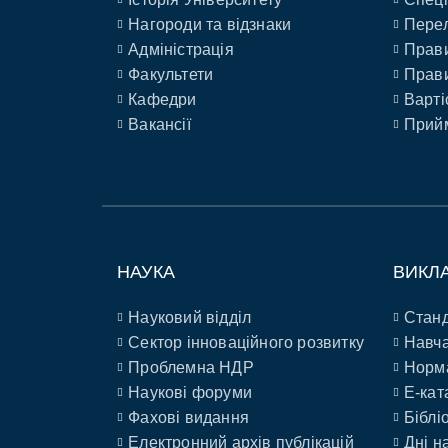
Нагороди та відзнаки
Перел
Адміністрація
Прави
Факультети
Прави
Кафедри
Варті
Вакансії
Прийм
НАУКА
ВИКЛ
Науковий відділ
Станд
Сектор інноваційного розвитку
Навча
Проблемна НДР
Норм
Наукові форуми
E-кат
Фахові видання
Біблі
Електронний архів публікацій
Дні н