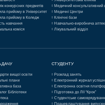
ік конкурсних предметів
Медичний консультативний 
ла прийому в Університет
Медичні Центри
ла прийому в Коледж
Клінічні бази
сть навчання
Навчально-виробнича аптек
альна коміся
Лікувальний відділ
АДАЧУ
СТУДЕНТУ
арти вищої освіти
Розклад занять
льні плани
Електронний журнал успішн
ативна база
Електронна освітня платфо
алог Бібліотеки
Підготовка до ЛІІ “Крок”
отека
Студентське самоврядуван
ародження
Працевлаштування випускн