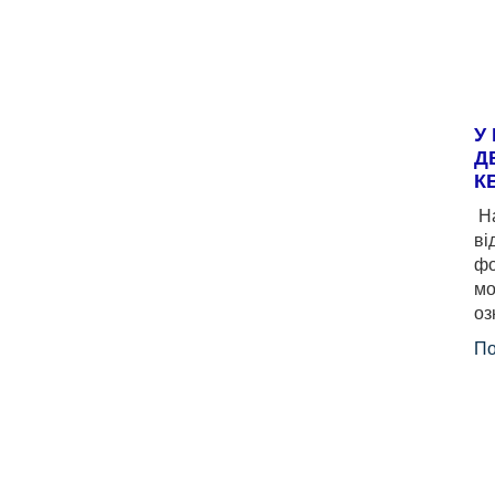
У
Д
К
На
ві
фо
мо
оз
По