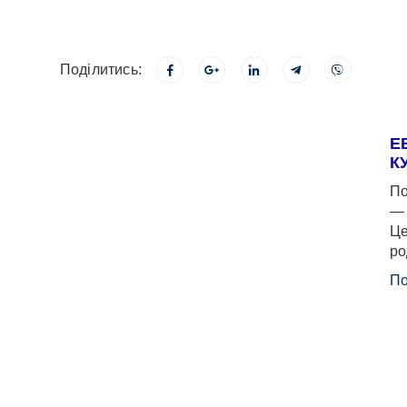
Поділитись:
Е
К
По
— 
Це
ро
По