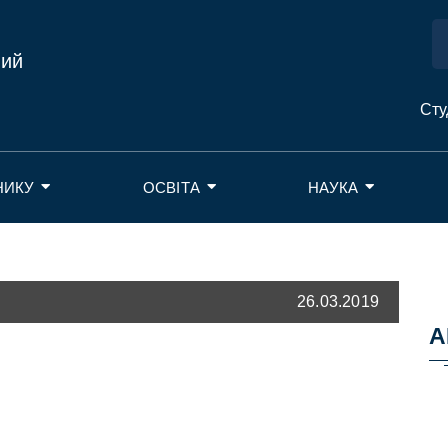
ний
Сту
НИКУ
ОСВІТА
НАУКА
26.03.2019
А