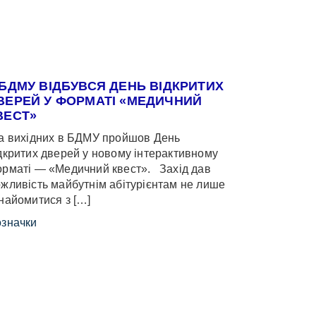
 БДМУ ВІДБУВСЯ ДЕНЬ ВІДКРИТИХ
ВЕРЕЙ У ФОРМАТІ «МЕДИЧНИЙ
ВЕСТ»
 вихідних в БДМУ пройшов День
дкритих дверей у новому інтерактивному
рматі — «Медичний квест». Захід дав
жливість майбутнім абітурієнтам не лише
найомитися з […]
значки