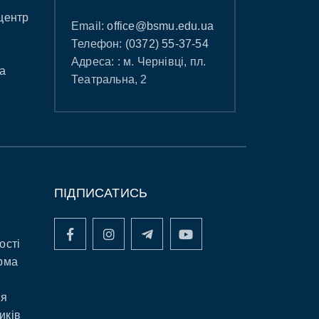
центр
Email:
office@bsmu.edu.ua
Телефон:
(0372) 55-37-54
Адреса: : м. Чернівці, пл.
а
Театральна, 2
ПІДПИСАТИСЬ
ості
рма
ня
иків