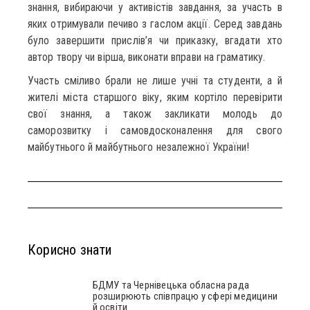
знання, вибираючи у активістів завдання, за участь в
яких отримували печиво з гаслом акції. Серед завдань
було завершити прислів’я чи приказку, вгадати хто
автор твору чи вірша, виконати вправи на граматику.
Участь сміливо брали не лише учні та студенти, а й
жителі міста старшого віку, яким кортіло перевірити
свої знання, а також закликати молодь до
саморозвитку і самовдосконалення для свого
майбутнього й майбутнього незалежної України!
Корисно знати
БДМУ та Чернівецька обласна рада
розширюють співпрацю у сфері медицини
й освіти