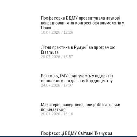
Професорка БДМУ презентувала наукові
напрацювання на конгресі офтальмологів у
Празі
10.07.2026
12:26
Літня практика в Румунії за програмою
Erasmus+
28.07.2026
15:57
Ректор БДМУ взяв участь у відкритті
оновленого відділення Кардіоцентру
24.07.2026
17:07
Майстерня завершена, але робота тільки
починається!
20.07.2026
16:16
Професорці БДМУ Світлані Ткачук за