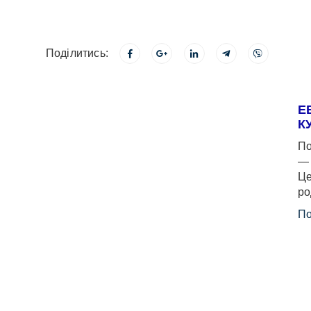
Поділитись:
Е
К
По
— 
Це
ро
По