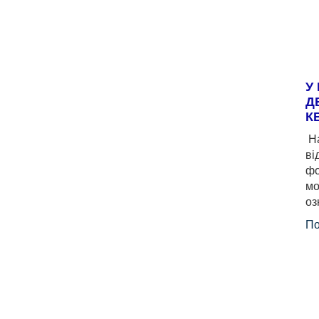
У
Д
К
На
ві
фо
мо
оз
По