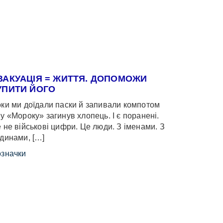
ВАКУАЦІЯ = ЖИТТЯ. ДОПОМОЖИ
УПИТИ ЙОГО
ки ми доїдали паски й запивали компотом
у «Мороку» загинув хлопець. І є поранені.
 не військові цифри. Це люди. З іменами. З
динами, […]
значки