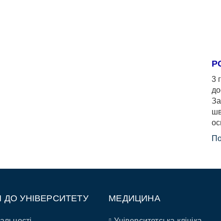
Р
3 
до
За
шв
ос
По
П ДО УНІВЕРСИТЕТУ
МЕДИЦИНА
альності
Університетська клініка