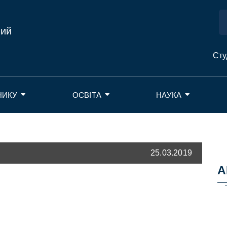
ний
Сту
НИКУ
ОСВІТА
НАУКА
25.03.2019
А