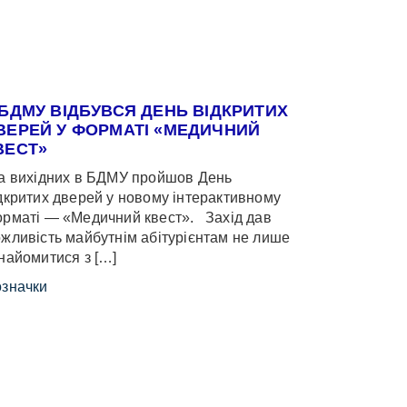
 БДМУ ВІДБУВСЯ ДЕНЬ ВІДКРИТИХ
ВЕРЕЙ У ФОРМАТІ «МЕДИЧНИЙ
ВЕСТ»
 вихідних в БДМУ пройшов День
дкритих дверей у новому інтерактивному
рматі — «Медичний квест». Захід дав
жливість майбутнім абітурієнтам не лише
найомитися з […]
значки