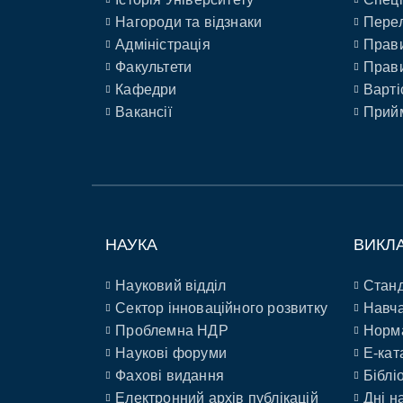
Нагороди та відзнаки
Перел
Адміністрація
Прави
Факультети
Прави
Кафедри
Варті
Вакансії
Прийм
НАУКА
ВИКЛ
Науковий відділ
Станд
Сектор інноваційного розвитку
Навча
Проблемна НДР
Норм
Наукові форуми
E-кат
Фахові видання
Біблі
Електронний архів публікацій
Дні н