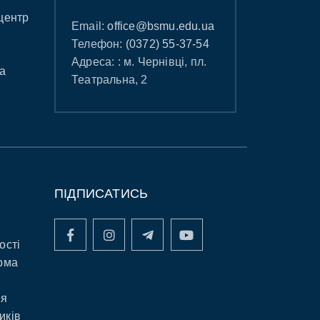
центр
Email:
office@bsmu.edu.ua
Телефон:
(0372) 55-37-54
Адреса: : м. Чернівці, пл.
а
Театральна, 2
ПІДПИСАТИСЬ
ості
рма
ня
иків