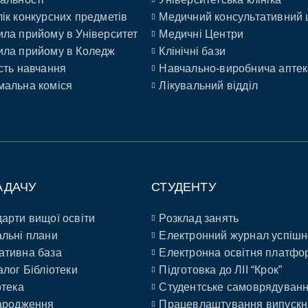
ік конкурсних предметів
Медичний консультативний 
ла прийому в Університет
Медичні Центри
ла прийому в Коледж
Клінічні бази
сть навчання
Навчально-виробнича аптек
альна коміся
Лікувальний відділ
АДАЧУ
СТУДЕНТУ
арти вищої освіти
Розклад занять
льні плани
Електронний журнал успішн
ативна база
Електронна освітня платфо
алог Бібліотеки
Підготовка до ЛІІ “Крок”
отека
Студентське самоврядуван
ародження
Працевлаштування випускн