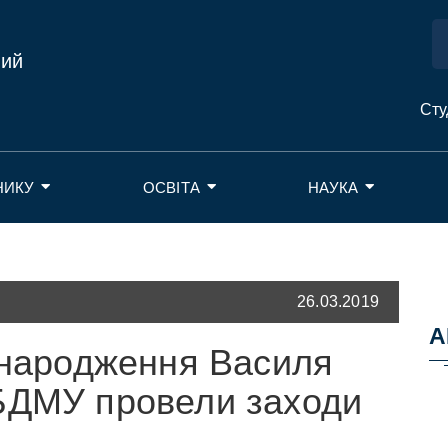
ний
Сту
НИКУ
ОСВІТА
НАУКА
26.03.2019
А
я народження Василя
БДМУ провели заходи