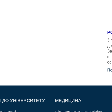
Р
3 
до
За
шв
ос
По
П ДО УНІВЕРСИТЕТУ
МЕДИЦИНА
альності
Університетська клініка