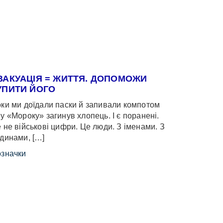
ВАКУАЦІЯ = ЖИТТЯ. ДОПОМОЖИ
УПИТИ ЙОГО
ки ми доїдали паски й запивали компотом
у «Мороку» загинув хлопець. І є поранені.
 не військові цифри. Це люди. З іменами. З
динами, […]
значки