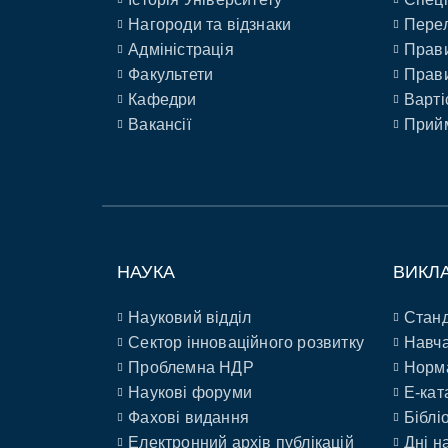
Нагороди та відзнаки
Перел
Адміністрація
Прави
Факультети
Прави
Кафедри
Варті
Вакансії
Прийм
НАУКА
ВИКЛ
Науковий відділ
Станд
Сектор інноваційного розвитку
Навча
Проблемна НДР
Норм
Наукові форуми
E-кат
Фахові видання
Біблі
Електронний архів публікацій
Дні н