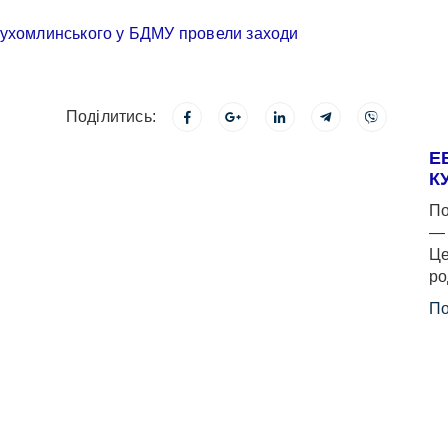
Поділитись:
Е
К
По
— 
Це
ро
По