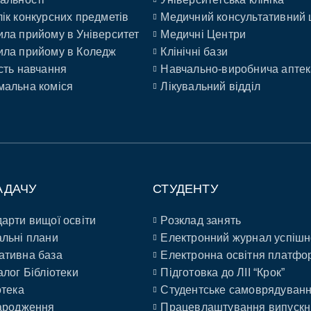
ік конкурсних предметів
Медичний консультативний 
ла прийому в Університет
Медичні Центри
ла прийому в Коледж
Клінічні бази
сть навчання
Навчально-виробнича аптек
альна коміся
Лікувальний відділ
АДАЧУ
СТУДЕНТУ
арти вищої освіти
Розклад занять
льні плани
Електронний журнал успішн
ативна база
Електронна освітня платфо
алог Бібліотеки
Підготовка до ЛІІ “Крок”
отека
Студентське самоврядуван
ародження
Працевлаштування випускн