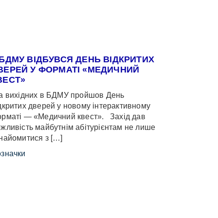
 БДМУ ВІДБУВСЯ ДЕНЬ ВІДКРИТИХ
ВЕРЕЙ У ФОРМАТІ «МЕДИЧНИЙ
ВЕСТ»
 вихідних в БДМУ пройшов День
дкритих дверей у новому інтерактивному
рматі — «Медичний квест». Захід дав
жливість майбутнім абітурієнтам не лише
найомитися з […]
значки