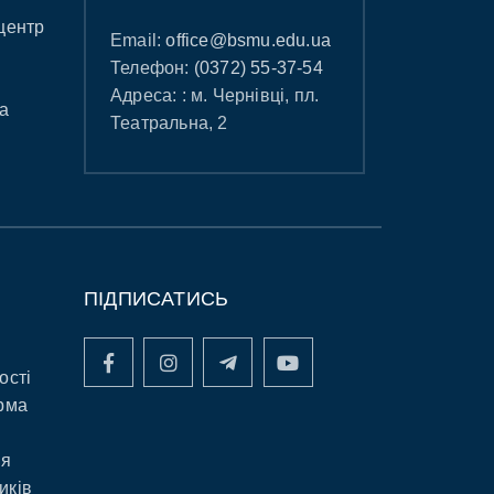
центр
Email:
office@bsmu.edu.ua
Телефон:
(0372) 55-37-54
Адреса: : м. Чернівці, пл.
а
Театральна, 2
ПІДПИСАТИСЬ
ості
рма
ня
иків