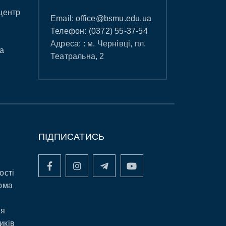
центр
Email:
office@bsmu.edu.ua
Телефон:
(0372) 55-37-54
Адреса: : м. Чернівці, пл.
а
Театральна, 2
ПІДПИСАТИСЬ
ості
рма
ня
иків