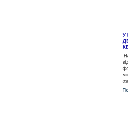
У
Д
К
На
ві
фо
мо
оз
По