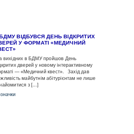
 БДМУ ВІДБУВСЯ ДЕНЬ ВІДКРИТИХ
ВЕРЕЙ У ФОРМАТІ «МЕДИЧНИЙ
ВЕСТ»
 вихідних в БДМУ пройшов День
дкритих дверей у новому інтерактивному
рматі — «Медичний квест». Захід дав
жливість майбутнім абітурієнтам не лише
найомитися з […]
значки