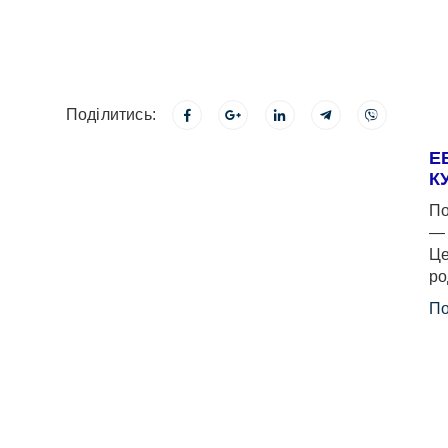
Поділитись:
Е
К
По
— 
Це
ро
По