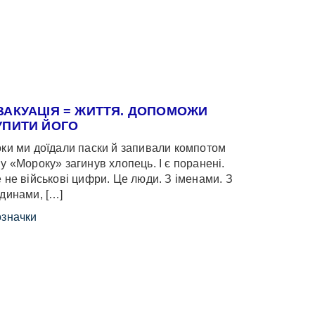
ВАКУАЦІЯ = ЖИТТЯ. ДОПОМОЖИ
УПИТИ ЙОГО
ки ми доїдали паски й запивали компотом
у «Мороку» загинув хлопець. І є поранені.
 не військові цифри. Це люди. З іменами. З
динами, […]
значки