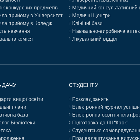
ік конкурсних предметів
Медичний консультативний 
ла прийому в Університет
Медичні Центри
ла прийому в Коледж
Клінічні бази
сть навчання
Навчально-виробнича аптек
альна коміся
Лікувальний відділ
АДАЧУ
СТУДЕНТУ
арти вищої освіти
Розклад занять
льні плани
Електронний журнал успішн
ативна база
Електронна освітня платфо
алог Бібліотеки
Підготовка до ЛІІ “Крок”
отека
Студентське самоврядуван
ародження
Працевлаштування випускн