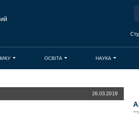
ний
Сту
НИКУ
ОСВІТА
НАУКА
26.03.2019
А