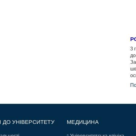
Р
3 
до
За
шв
ос
По
П ДО УНІВЕРСИТЕТУ
МЕДИЦИНА
альності
Університетська клініка