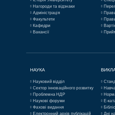
Нагороди та відзнаки
Перел
Адміністрація
Прави
Факультети
Прави
Кафедри
Варті
Вакансії
Прийм
НАУКА
ВИКЛ
Науковий відділ
Станд
Сектор інноваційного розвитку
Навча
Проблемна НДР
Норм
Наукові форуми
E-кат
Фахові видання
Біблі
Електронний архів публікацій
Дні н