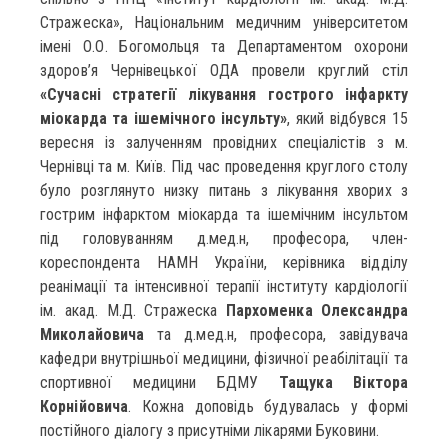
Стражеска», Національним медичним університетом
імені О.О. Богомольця та Департаментом охорони
здоров’я Чернівецької ОДА провели круглий стіл
«Сучасні стратегії лікування гострого інфаркту
міокарда та ішемічного інсульту»
, який відбувся 15
вересня із залученням провідних спеціалістів з м.
Чернівці та м. Київ. Під час проведення круглого столу
було розглянуто низку питань з лікування хворих з
гострим інфарктом міокарда та ішемічним інсультом
під головуванням д.мед.н, професора, член-
кореспондента НАМН України, керівника відділу
реанімації та інтенсивної терапії інституту кардіології
ім. акад. М.Д. Стражеска
Пархоменка Олександра
Миколайовича
та д.мед.н, професора, завідувача
кафедри внутрішньої медицини, фізичної реабілітації та
спортивної медицини БДМУ
Тащука Віктора
Корнійовича
. Кожна доповідь будувалась у формі
постійного діалогу з присутніми лікарями Буковини.