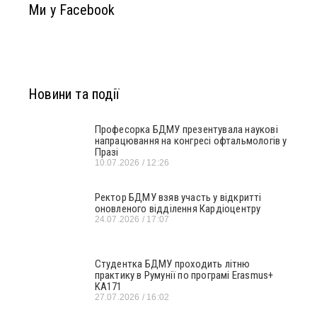
Ми у Facebook
Новини та події
Професорка БДМУ презентувала наукові
напрацювання на конгресі офтальмологів у
Празі
10.07.2026
12:26
Ректор БДМУ взяв участь у відкритті
оновленого відділення Кардіоцентру
24.07.2026
17:07
Студентка БДМУ проходить літню
практику в Румунії по програмі Erasmus+
KA171
27.07.2026
16:02