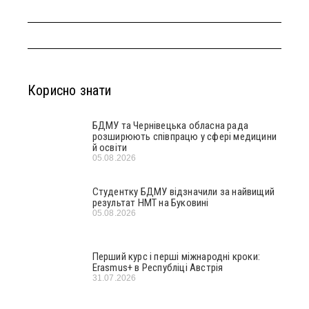
Корисно знати
БДМУ та Чернівецька обласна рада
розширюють співпрацю у сфері медицини
й освіти
05.08.2026
Студентку БДМУ відзначили за найвищий
результат НМТ на Буковині
05.08.2026
Перший курс і перші міжнародні кроки:
Erasmus+ в Республіці Австрія
31.07.2026