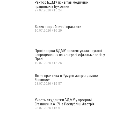
Ректор БДМУ привітав медичних
працівників Буковини
27.07.2026
15:24
Захист виробничої практики
10.07.2026
16:29
Професорка БДМУ презентувала наукові
напрацювання на конгресі офтальмологів у
Празі
10.07.2026
12:26
Літня практика в Румунії за програмою
Erasmus+
28.07.2026
15:57
Участь студентки БДМУ у програмі
Erasmus+ KA171 в Республіці Австрія
28.07.2026
15:51