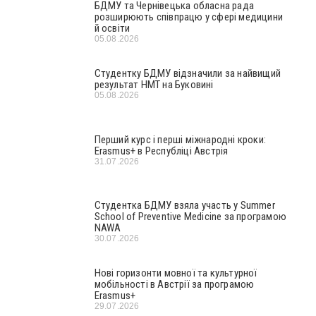
БДМУ та Чернівецька обласна рада
розширюють співпрацю у сфері медицини
й освіти
05.08.2026
Студентку БДМУ відзначили за найвищий
результат НМТ на Буковині
05.08.2026
Перший курс і перші міжнародні кроки:
Erasmus+ в Республіці Австрія
31.07.2026
Студентка БДМУ взяла участь у Summer
School of Preventive Medicine за програмою
NAWA
30.07.2026
Нові горизонти мовної та культурної
мобільності в Австрії за програмою
Erasmus+
29.07.2026