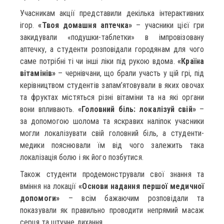
Учасникам акції представили декілька інтерактивних
ігор.
«Твоя домашня аптечка»
– учасники цієї гри
закидували «подушки-таблетки» в імпровізовану
аптечку, а студенти розповідали городянам для чого
саме потрібні ті чи інші ліки під рукою вдома.
«Країна
вітамінів»
– чернівчани, що брали участь у цій грі, під
керівництвом студентів запам’ятовували в яких овочах
та фруктах містяться різні вітаміни та на які органи
вони впливають.
«Головний біль: локалізуй свій»
–
за допомогою шолома та яскравих наліпок учасники
могли локалізувати свій головний біль, а студенти-
медики пояснювали їм від чого залежить така
локалізація болю і як його позбутися.
Також студенти продемонстрували свої знання та
вміння на локації
«Основи надання першої медичної
допомоги»
– всім бажаючим розповідали та
показували як правильно проводити непрямий масаж
серця та штучне дихання.