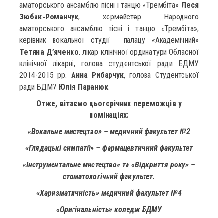
аматорського ансамблю пісні і танцю «Трембіта»
Леся
Зюбак-Романчук
, хормейстер Народного
аматорського ансамблю пісні і танцю «Трембіта»,
керівник вокальної студії палацу «Академічний»
Тетяна Д’яченко
, лікар клінічної ординатури Обласної
клінічної лікарні, голова студентської ради БДМУ
2014-2015 рр.
Анна Рибарчук
, голова Студентської
ради БДМУ
Юлія Паранюк
.
Отже, вітаємо цьогорічних переможців у
номінаціях:
«Вокальне мистецтво» – медичний факультет №2
«Глядацькі симпатії» – фармацевтичний факультет
«Інструментальне мистецтво» та «Відкриття року» –
стоматологічний факультет.
«Харизматичність» медичний факультет №4
«Оригінальність» коледж БДМУ