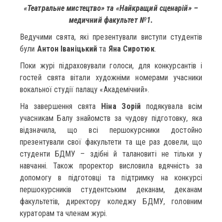
«Театральне мистецтво» та «Найкращий сценарій» –
медичний факультет №1.
Ведучими свята, які презентували виступи студентів
були
Антон Іваніцький
та
Яна Сиротюк
.
Поки журі підраховували голоси, для конкурсантів і
гостей свята вітали художніми номерами учасники
вокальної студії палацу «Академічний».
На завершення свята
Ніна Зорій
подякувала всім
учасникам Балу знайомств за чудову підготовку, яка
відзначила, що всі першокурсники достойно
презентували свої факультети та ще раз довели, що
студенти БДМУ – здібні й талановиті не тільки у
навчанні. Також проректор висловила вдячність за
допомогу в підготовці та підтримку на конкурсі
першокурсників студентським деканам, деканам
факультетів, директору коледжу БДМУ, головним
кураторам та членам журі.