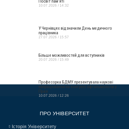
Посвіт пам’яті
10.07.2026
14:32
У Чернівцях відзначили День медичного
працівника
27.07.2026
15:57
Більше можливостей для вступників
20.07.2026
15:49
Професорка БДМУ презентувала наукові
напрацювання на конгресі офтальмологів у
Празі
10.07.2026
12:26
ПРО УНІВЕРСИТЕТ
Історія Університету