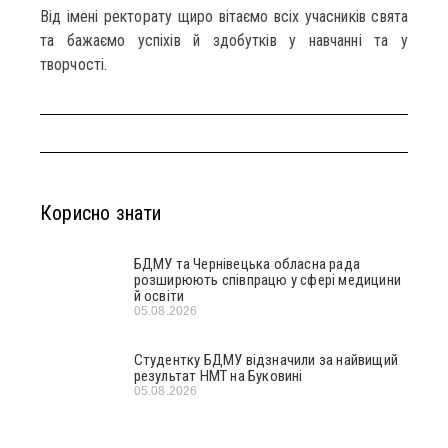
Від імені ректорату щиро вітаємо всіх учасників свята
та бажаємо успіхів й здобутків у навчанні та у
творчості.
Корисно знати
БДМУ та Чернівецька обласна рада
розширюють співпрацю у сфері медицини
й освіти
05.08.2026
Студентку БДМУ відзначили за найвищий
результат НМТ на Буковині
05.08.2026