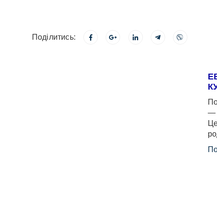
Поділитись:
Е
К
По
— 
Це
ро
По