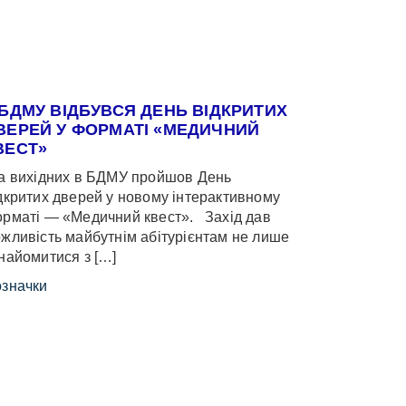
 БДМУ ВІДБУВСЯ ДЕНЬ ВІДКРИТИХ
ВЕРЕЙ У ФОРМАТІ «МЕДИЧНИЙ
ВЕСТ»
 вихідних в БДМУ пройшов День
дкритих дверей у новому інтерактивному
рматі — «Медичний квест». Захід дав
жливість майбутнім абітурієнтам не лише
найомитися з […]
значки