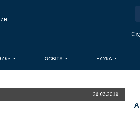
ний
Сту
НИКУ
ОСВІТА
НАУКА
26.03.2019
А