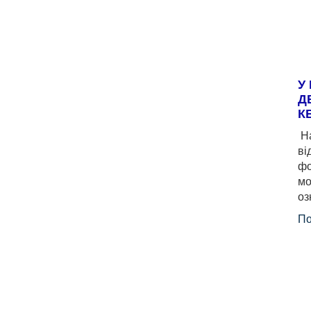
У
Д
К
На
ві
фо
мо
оз
По