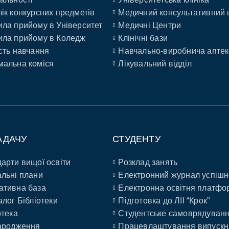
ік конкурсних предметів
Медичний консультативний 
ла прийому в Університет
Медичні Центри
ла прийому в Коледж
Клінічні бази
сть навчання
Навчально-виробнича аптек
альна коміся
Лікувальний відділ
АДАЧУ
СТУДЕНТУ
арти вищої освіти
Розклад занять
льні плани
Електронний журнал успішн
ативна база
Електронна освітня платфо
алог Бібліотеки
Підготовка до ЛІІ “Крок”
отека
Студентське самоврядуван
ародження
Працевлаштування випускн