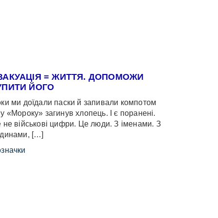
ВАКУАЦІЯ = ЖИТТЯ. ДОПОМОЖИ
УПИТИ ЙОГО
ки ми доїдали паски й запивали компотом
у «Мороку» загинув хлопець. І є поранені.
 не військові цифри. Це люди. З іменами. З
динами, […]
значки