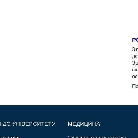
Р
3 
до
За
шв
ос
По
П ДО УНІВЕРСИТЕТУ
МЕДИЦИНА
альності
Університетська клініка