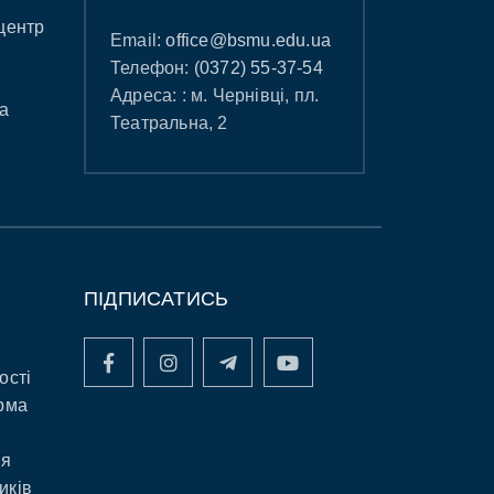
центр
Email:
office@bsmu.edu.ua
Телефон:
(0372) 55-37-54
Адреса: : м. Чернівці, пл.
а
Театральна, 2
ПІДПИСАТИСЬ
ості
рма
ня
иків