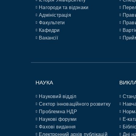
Нагороди та відзнаки
Перел
Адміністрація
Прави
Факультети
Прави
Кафедри
Варті
Вакансії
Прийм
НАУКА
ВИКЛ
Науковий відділ
Станд
Сектор інноваційного розвитку
Навча
Проблемна НДР
Норм
Наукові форуми
E-кат
Фахові видання
Біблі
Електронний архів публікацій
Дні н