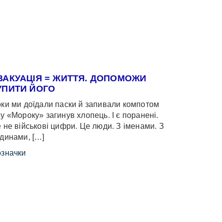
ВАКУАЦІЯ = ЖИТТЯ. ДОПОМОЖИ
УПИТИ ЙОГО
ки ми доїдали паски й запивали компотом
у «Мороку» загинув хлопець. І є поранені.
 не військові цифри. Це люди. З іменами. З
динами, […]
значки