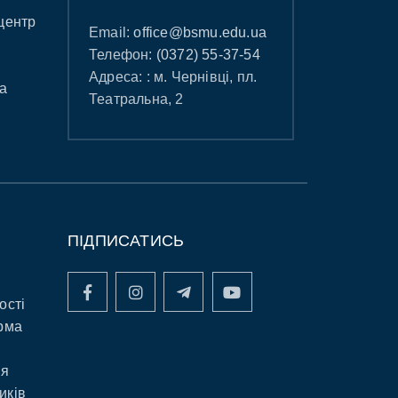
центр
Email:
office@bsmu.edu.ua
Телефон:
(0372) 55-37-54
Адреса: : м. Чернівці, пл.
а
Театральна, 2
ПІДПИСАТИСЬ
ості
рма
ня
иків