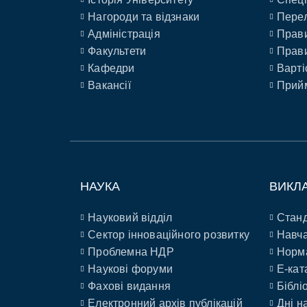
Нагороди та відзнаки
Перел
Адміністрація
Прави
Факультети
Прави
Кафедри
Варті
Вакансії
Прийм
НАУКА
ВИКЛ
Науковий відділ
Станд
Сектор інноваційного розвитку
Навча
Проблемна НДР
Норм
Наукові форуми
E-кат
Фахові видання
Біблі
Електронний архів публікацій
Дні н