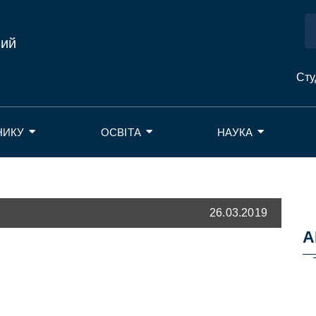
ний
Сту
НИКУ
ОСВІТА
НАУКА
26.03.2019
А