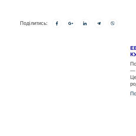
Поділитись:
Е
К
По
— 
Це
ро
По