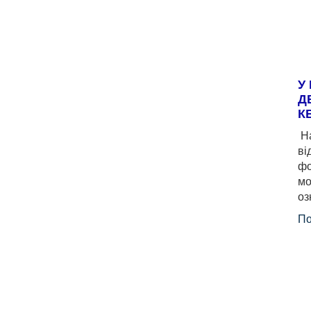
У
Д
К
На
ві
фо
мо
оз
По