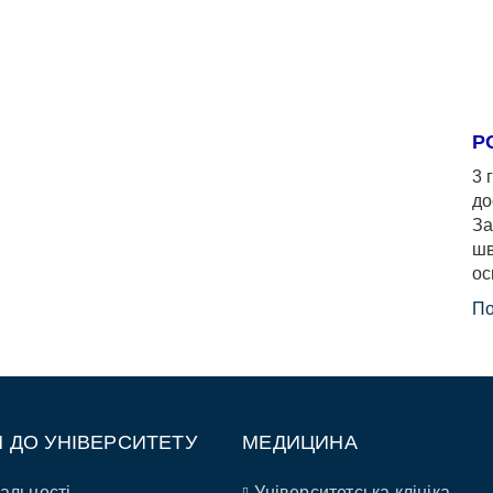
Р
3 
до
За
шв
ос
По
П ДО УНІВЕРСИТЕТУ
МЕДИЦИНА
альності
Університетська клініка