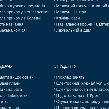
ік конкурсних предметів
Медичний консультативний 
ла прийому в Університет
Медичні Центри
ла прийому в Коледж
Клінічні бази
сть навчання
Навчально-виробнича аптек
альна коміся
Лікувальний відділ
АДАЧУ
СТУДЕНТУ
арти вищої освіти
Розклад занять
льні плани
Електронний журнал успішн
ативна база
Електронна освітня платфо
алог Бібліотеки
Підготовка до ЛІІ “Крок”
отека
Студентське самоврядуван
ародження
Працевлаштування випускн