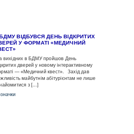
 БДМУ ВІДБУВСЯ ДЕНЬ ВІДКРИТИХ
ВЕРЕЙ У ФОРМАТІ «МЕДИЧНИЙ
ВЕСТ»
 вихідних в БДМУ пройшов День
дкритих дверей у новому інтерактивному
рматі — «Медичний квест». Захід дав
жливість майбутнім абітурієнтам не лише
найомитися з […]
значки