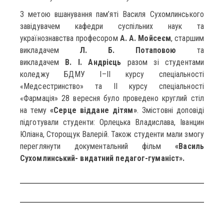
З метою вшанування пам’яті Василя Сухомлинського
завідувачем кафедри суспільних наук та
українознавства професором
А. А. Мойсеєм
, старшим
викладачем
Л. Б. Потаповою
та
викладачем
В. І. Андрієць
разом зі студентами
коледжу БДМУ І–ІІ курсу спеціальності
«Медсестринство» та ІІ курсу спеціальності
«Фармація» 28 вересня було проведено круглий стіл
на тему
«Серце віддане дітям»
. Змістовні доповіді
підготували студенти: Орлецька Владислава, Іванцин
Юліана, Сторощук Валерій. Також студенти мали змогу
переглянути документальний фільм
«Василь
Сухомлинський- видатний педагог-гуманіст».