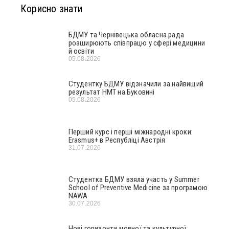
Корисно знати
БДМУ та Чернівецька обласна рада
розширюють співпрацю у сфері медицини
й освіти
05.08.2026
Студентку БДМУ відзначили за найвищий
результат НМТ на Буковині
05.08.2026
Перший курс і перші міжнародні кроки:
Erasmus+ в Республіці Австрія
31.07.2026
Студентка БДМУ взяла участь у Summer
School of Preventive Medicine за програмою
NAWA
30.07.2026
Нові горизонти мовної та культурної