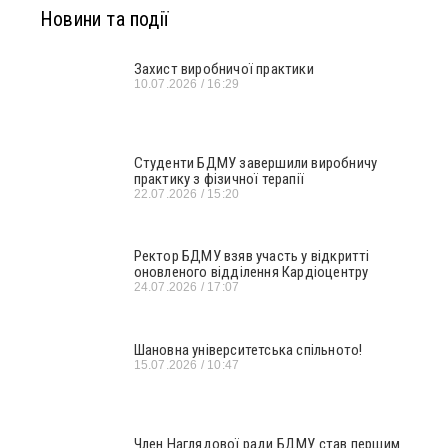
Новини та події
Захист виробничої практики
10.07.2026
16:29
Студенти БДМУ завершили виробничу
практику з фізичної терапії
22.07.2026
15:20
Ректор БДМУ взяв участь у відкритті
оновленого відділення Кардіоцентру
24.07.2026
17:07
Шановна університетська спільното!
15.07.2026
10:47
Член Наглядової ради БДМУ став першим