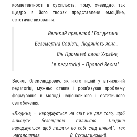
компетентності в суспільстві, тому, очевидно, так
щедро в його творах представлене емоційне,
естетичне виховання.
Великий працелюб І Бог дитини
Безсмертна Совість, Людяність ясна…
Він Прометей своєї України,
І в педагогіці – Пролог! Весна!
Василь Олександрович, як ніхто інший у вітчизняній
педагогіці, мужньо ставив і розв’язував проблему
формування в молоді національного і естетичного
світобачення.
«Людина, – народжується на світ не для того, щоб
зникнути безслідною пилинкою. Людина
народжується, щоб лишити по собі слід вічний”, -так
наголошував В. Сухомлинський.